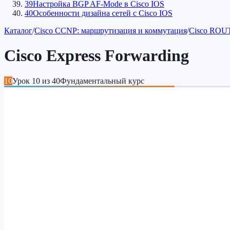
39
Настройка BGP AF-Mode в Cisco IOS
40
Особенности дизайна сетей c Cisco IOS
Каталог
/
Cisco CCNP: маршрутизация и коммутация
/
Cisco ROUT
Cisco Express Forwarding
10
Урок
10
из
40
Фундаментальный курс