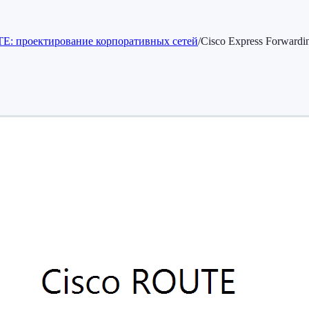
E: проектирование корпоративных сетей
/
Cisco Express Forwardi