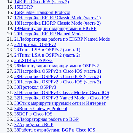
14
RIP в Cisco IOS (часть 2)
15
EIGRP
16
Reliable Transport Protocol
17
Настройка EIGRP Classic Mode (часть 1)
18
Настройка EIGRP Classic Mode (часть 2)
19
Манипуляции с маршрутами в EIGRP
20
Настройка EIGRP Named Mode
21
Лабораторная работа по EIGRP Named Mode
22
Протокол OSPFv2
23
Типы LSA в OSPFv2 (часть 1)
24
Типы LSA в OSPFv2 (часть 2)
25
LSDB в OSPFv2
26
Манипуляции с маршрутами в OSPFv2
27
Настройка OSPFv2 в Cisco IOS (часть 1)
28
Настройка OSPFv2 в Cisco IOS (часть 2)
29
Настройка OSPFv2 в Cisco IOS (часть 3)
30
Протокол OSPFv3
31
Настройка OSPFv3 Classic Mode в Cisco IOS
32
Настройка OSPFv3 Named Mode в Cisco IOS
33
Стык маршрутизируемой сети и Интернет
34
Border Gateway Protocol
35
BGP в Cisco IOS
36
Лабораторная работа по BGP
37
Атрибуты в BGP
38
Работа с атрибутами BGP в Cisco IOS