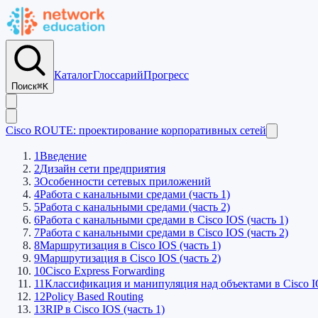
Каталог
Глоссарий
Прогресс
Поиск
⌘K
Cisco ROUTE: проектирование корпоративных сетей
1
Введение
2
Дизайн сети предприятия
3
Особенности сетевых приложений
4
Работа с канальными средами (часть 1)
5
Работа с канальными средами (часть 2)
6
Работа с канальными средами в Cisco IOS (часть 1)
7
Работа с канальными средами в Cisco IOS (часть 2)
8
Маршрутизация в Cisco IOS (часть 1)
9
Маршрутизация в Cisco IOS (часть 2)
10
Cisco Express Forwarding
11
Классификация и манипуляция над объектами в Cisco 
12
Policy Based Routing
13
RIP в Cisco IOS (часть 1)