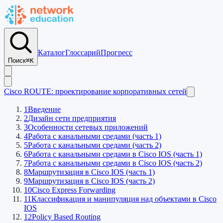
Каталог
Глоссарий
Прогресс
Поиск
⌘K
Cisco ROUTE: проектирование корпоративных сетей
1
Введение
2
Дизайн сети предприятия
3
Особенности сетевых приложений
4
Работа с канальными средами (часть 1)
5
Работа с канальными средами (часть 2)
6
Работа с канальными средами в Cisco IOS (часть 1)
7
Работа с канальными средами в Cisco IOS (часть 2)
8
Маршрутизация в Cisco IOS (часть 1)
9
Маршрутизация в Cisco IOS (часть 2)
10
Cisco Express Forwarding
11
Классификация и манипуляция над объектами в Cisco
IOS
12
Policy Based Routing