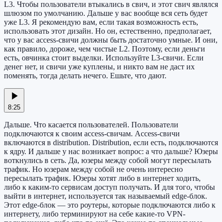
L3. Чтобы пользователи втыкались в свич, и этот свич являлся
шлюзом по умолчанию. Дальше у вас вообще вся сеть будет
уже L3. Я рекомендую вам, если такая возможность есть,
использовать этот дизайн. Но он, естественно, предполагает,
что у вас access-свичи должны быть достаточно умные. И они,
как правило, дороже, чем чистые L2. Поэтому, если деньги
есть, овчинка стоит выделки. Используйте L3-свичи. Если
денег нет, и свичи уже куплены, и никто вам не даст их
поменять, тогда делать нечего. Ешьте, что дают.
8:25
Дальше. Что касается пользователей. Пользователи
подключаются к своим access-свичам. Access-свичи
включаются в distribution. Distribution, если есть, подключаются
к ядру. И дальше у нас возникает вопрос: а что дальше? Юзеры
воткнулись в сеть. Да, юзеры между собой могут пересылать
трафик. Но юзерам между собой не очень интересно
пересылать трафик. Юзеры хотят либо в интернет ходить,
либо к каким-то сервисам доступ получать. И для того, чтобы
выйти в интернет, используется так называемый edge-блок.
Этот edge-блок — это роутеры, которые подключаются либо к
интернету, либо терминируют на себе какие-то VPN-