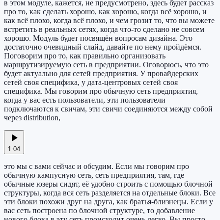
в этом модуле, кажется, не предусмотрено, здесь будет рассказ
про то, как сделать хорошо, как хорошо, когда всё хорошо, и
как всё плохо, когда всё плохо, и чем грозит то, что вы можете
встретить в реальных сетях, когда что-то сделано не совсем
хорошо. Модуль будет посвящён вопросам дизайна. Это
достаточно очевидный слайд, давайте по нему пройдёмся.
Поговорим про то, как правильно организовать
маршрутизируемую сеть в предприятии. Оговорюсь, что это
будет актуально для сетей предприятия. У провайдерских
сетей своя специфика, у дата-центровых сетей своя
специфика. Мы говорим про обычную сеть предприятия,
когда у вас есть пользователи, эти пользователи
подключаются к свичам, эти свичи соединяются между собой
через distribution,
1:04
это мы с вами сейчас и обсудим. Если мы говорим про
обычную кампусную сеть, сеть предприятия, там, где
обычные юзеры сидят, её удобно строить с помощью блочной
структуры, когда вся сеть разделяется на отдельные блоки. Все
эти блоки похожи друг на друга, как братья-близнецы. Если у
вас сеть построена по блочной структуре, то добавление
нового блока в эту сеть происходит очень легко. Вы просто