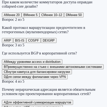
При каком количестве коммутаторов доступа оправдан
collapsed-core дизайн?
A
Менее 20
B
Менее 5
C
Менее 10–12
D
Менее 50
Вопрос
2
из
5
Какой протокол маршрутизации предпочтителен в
гетерогенных (мультивендорных) сетях?
A
RIP
B
IS-IS
C
OSPF
D
EIGRP
Вопрос
3
из
5
Где используется BGP в корпоративной сети?
A
Между уровнями access и distribution
B
Преимущественно на стыке с внешними автономными системами
C
Внутри кампуса для балансировки нагрузки
D
Для связи между филиалами через VPN
Вопрос
4
из
5
Почему иерархическая адресация является обязательным
условием при проектировании корпоративных сетей?
A
Для эффективной суммаризации маршрутов