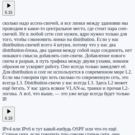
5:15
сколько надо access-свичей, и все линки между зданиями мы
проводим в какое-то центральное место, где стоит пара core-
свичей. Не в любой сети core нужен, ядро нужно только для
того, чтобы сэкономить линки на distribution. Если у нас
distribution-свичей всего 4 штуки, потому что у нас два
distribution-блока, два здания между собой надо соединить, нет
никакого смысла добавлять core-свичи. Добавление нового
свича в разрыв, в путь трафика между двумя узлами, никоим
образом не ускоряет работу. Оно всегда только замедляет её.
Для distribution и core не используется в современном мире L2.
Если мы говорим про хоть сколько-то современную сеть, это
всегда L3. Distribution-свичи у вас всегда L3. Здесь L2 может
ещё бегать. У вас здесь всякие VLAN-ы, транки и прочая L2-
логика. А всё, что выше, — это уже везде всегда будет только
IP.
6:19
IPv4 или IPv6 и тут какой-нибудь OSPF или что-то ещё.
Старые сети, если говорить про совсем старые сети, они