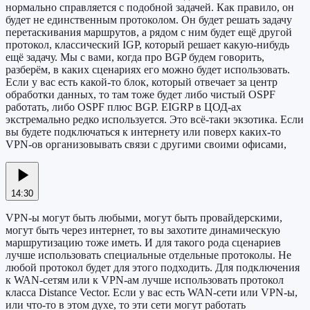
нормально справляется с подобной задачей. Как правило, он
будет не единственным протоколом. Он будет решать задачу
перетаскивания маршрутов, а рядом с ним будет ещё другой
протокол, классический IGP, который решает какую-нибудь
ещё задачу. Мы с вами, когда про BGP будем говорить,
разберём, в каких сценариях его можно будет использовать.
Если у вас есть какой-то блок, который отвечает за центр
обработки данных, то там тоже будет либо чистый OSPF
работать, либо OSPF плюс BGP. EIGRP в ЦОД-ах
экстремально редко используется. Это всё-таки экзотика. Если
вы будете подключаться к интернету или поверх каких-то
VPN-ов организовывать связи с другими своими офисами,
14:30
VPN-ы могут быть любыми, могут быть провайдерскими,
могут быть через интернет, то вы захотите динамическую
маршрутизацию тоже иметь. И для такого рода сценариев
лучше использовать специальные отдельные протоколы. Не
любой протокол будет для этого подходить. Для подключения
к WAN-сетям или к VPN-ам лучше использовать протокол
класса Distance Vector. Если у вас есть WAN-сети или VPN-ы,
или что-то в этом духе, то эти сети могут работать