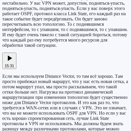
нестабильно. У вас VPN может, допустим, подняться-упасть,
подняться-упасть, подняться-упасть. Если у вас поверх этого
работает OSPF, протокол класса Link State, его каждый раз на
такое событие будет передёргивать. Он будет заново
пересчитывать всю топологию. То с поднявшимся
интерфейсом, то с упавшим, то с поднявшимся, то с упавшим.
И ему будет очень тяжело с такой ситуацией бороться, потому
что каждый раз ему потребуется много ресурсов для
обработки такой ситуации.
15:31
Если мы используем Distance Vector, то там всё хорошо. Там
просто прибежал новый маршрут, что у нас есть новая сетка, а
потом маршрут упал, мы просто рассказываем, что такой
сетки больше нет. Нагрузка на протокол динамической
маршрутизации при изменении топологии будет существенно
ниже для Distance Vector протоколов. И это как раз то, что
требуется в WAN-сетях или в случаях с VPN. Это не означает,
что вы не можете использовать OSPF для VPN. Но если у вас
есть хорошо спроектированная сеть, лучше Link State
протоколы в VPN не использовать. Мы должны будем знать
разницу между различными протоколами, которые можно