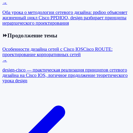
→
Оба урока о методологии сетевого дизайна: ppdioo объясняет
жизненный цикл Cisco PPDIOO, design разбирает принципы
иерархического проектирования
⏩
Продолжение темы
Особенности дизайна сетей c Cisco IOS
Cisco ROUTE:
проектирование корпоративных сетей
→
design-cisco — практическая реализация принципов сетевого
дизайна на Cisco IOS, логичное продолжение теоретического
урока design