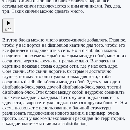
трафик. Свичи distribution в блоке ставятся парой, все
остальные свичи подключаются к ним аплинками. Раз, два,
три. Таких свичей можно сделать много.
4:11
Внутри блока можно много access-свичей добавлять. Главное,
чтобы у вас портов на distribution хватило для того, чтобы это
всё физически подключить в сеть. Но и distribution можно
соединять по схеме каждый с каждым между собой, можно их
соединять через какое-то центральное ядро. Вот здесь на
картинке показана схема с ядром сети, где у нас есть ядро.
Core-свичи. Это свичи дорогие, быстрые и достаточно
глупые, потому что они нужны только для того, чтобы
соединить distribution-блоки между собой. Здесь у нас один
distribution-блок, здесь другой distribution-блок, здесь третий
distribution-блок. Эти блоки между собой неудобно соединять
по схеме каждый с каждым. Поэтому они подключаются к
ядру сети, а ядро сети уже подключается к другим блокам. Эта
схема позволяет с использованием блочной структуры
реализовать подключение нового здания, например, очень
просто. Если у вас комплекс зданий раскидан по территории,
в каждое здание мы ставим два distribution,