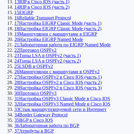
13
RIP в Cisco IOS (часть 1)
14
RIP в Cisco IOS (часть 2)
15
EIGRP
16
Reliable Transport Protocol
17
Настройка EIGRP Classic Mode (часть 1)
18
Настройка EIGRP Classic Mode (часть 2)
19
Манипуляции с маршрутами в EIGRP
20
Настройка EIGRP Named Mode
21
Лабораторная работа по EIGRP Named Mode
22
Протокол OSPFv2
23
Типы LSA в OSPFv2 (часть 1)
24
Типы LSA в OSPFv2 (часть 2)
25
LSDB в OSPFv2
26
Манипуляции с маршрутами в OSPFv2
27
Настройка OSPFv2 в Cisco IOS (часть 1)
28
Настройка OSPFv2 в Cisco IOS (часть 2)
29
Настройка OSPFv2 в Cisco IOS (часть 3)
30
Протокол OSPFv3
31
Настройка OSPFv3 Classic Mode в Cisco IOS
32
Настройка OSPFv3 Named Mode в Cisco IOS
33
Стык маршрутизируемой сети и Интернет
34
Border Gateway Protocol
35
BGP в Cisco IOS
36
Лабораторная работа по BGP
37
Атрибуты в BGP