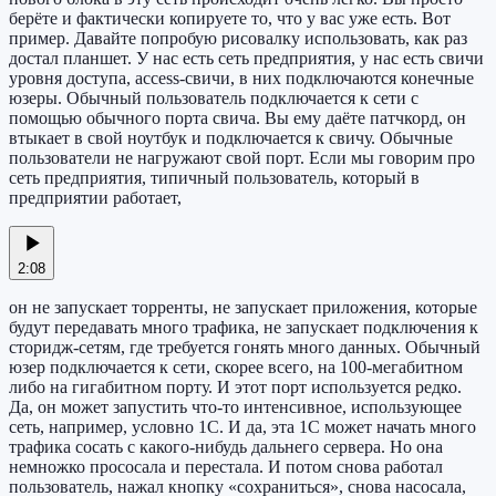
берёте и фактически копируете то, что у вас уже есть. Вот
пример. Давайте попробую рисовалку использовать, как раз
достал планшет. У нас есть сеть предприятия, у нас есть свичи
уровня доступа, access-свичи, в них подключаются конечные
юзеры. Обычный пользователь подключается к сети с
помощью обычного порта свича. Вы ему даёте патчкорд, он
втыкает в свой ноутбук и подключается к свичу. Обычные
пользователи не нагружают свой порт. Если мы говорим про
сеть предприятия, типичный пользователь, который в
предприятии работает,
2:08
он не запускает торренты, не запускает приложения, которые
будут передавать много трафика, не запускает подключения к
сторидж-сетям, где требуется гонять много данных. Обычный
юзер подключается к сети, скорее всего, на 100-мегабитном
либо на гигабитном порту. И этот порт используется редко.
Да, он может запустить что-то интенсивное, использующее
сеть, например, условно 1С. И да, эта 1С может начать много
трафика сосать с какого-нибудь дальнего сервера. Но она
немножко прососала и перестала. И потом снова работал
пользователь, нажал кнопку «сохраниться», снова насосала,