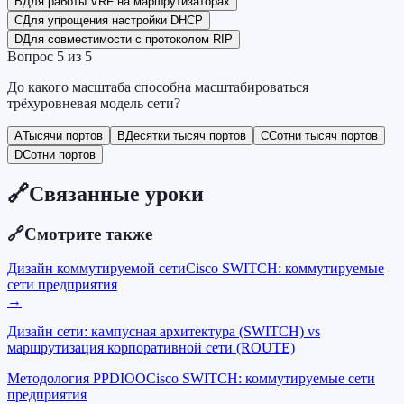
B
Для работы VRF на маршрутизаторах
C
Для упрощения настройки DHCP
D
Для совместимости с протоколом RIP
Вопрос
5
из
5
До какого масштаба способна масштабироваться
трёхуровневая модель сети?
A
Тысячи портов
B
Десятки тысяч портов
C
Сотни тысяч портов
D
Сотни портов
🔗
Связанные уроки
🔗
Смотрите также
Дизайн коммутируемой сети
Cisco SWITCH: коммутируемые
сети предприятия
→
Дизайн сети: кампусная архитектура (SWITCH) vs
маршрутизация корпоративной сети (ROUTE)
Методология PPDIOO
Cisco SWITCH: коммутируемые сети
предприятия