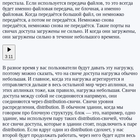
перестала. Если используется передача файлов, то это всегда
будет именно файловая передача, не блочная, а именно
файловая. Когда передаётся большой файл, он немножко
передаётся, а потом не передаётся. Немножко снова
передаётся, немножко снова не передаётся. Такие порты на
свичах доступа загружены не сильно. И когда они загружены,
они загружены сильно в течение небольшого времени.
3:11
В разное время у вас пользователи будут давать эту нагрузку,
поэтому можно сказать, что на свиче доступа нагрузка обычно
небольшая. И главное, когда эта нагрузка агрегируется и
отправляется дальше в весь остальной мир через аплинки, на
этих аплинках тоже, как правило, нагрузка небольшая. Свичи
доступа между собой не соединяются напрямую, они
соединяются через distribution-свичи. Свичи уровня
распределения, distribution. В обычном здании, когда мы
говорим про блочную структуру, блок — это, например, одно
здание, мы используем пару таких distribution-свичей, чтобы
все свичи доступа, которые в здании стоят, подключить к паре
distribution. Если вдруг один из distribution сдохнет, у нас
второй будет продолжать работать, через него будет идти весь