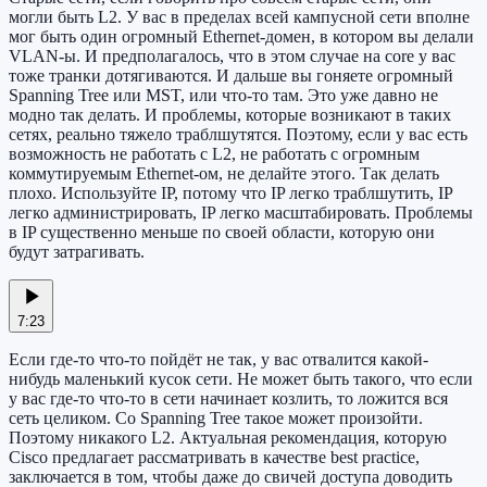
могли быть L2. У вас в пределах всей кампусной сети вполне
мог быть один огромный Ethernet-домен, в котором вы делали
VLAN-ы. И предполагалось, что в этом случае на core у вас
тоже транки дотягиваются. И дальше вы гоняете огромный
Spanning Tree или MST, или что-то там. Это уже давно не
модно так делать. И проблемы, которые возникают в таких
сетях, реально тяжело траблшутятся. Поэтому, если у вас есть
возможность не работать с L2, не работать с огромным
коммутируемым Ethernet-ом, не делайте этого. Так делать
плохо. Используйте IP, потому что IP легко траблшутить, IP
легко администрировать, IP легко масштабировать. Проблемы
в IP существенно меньше по своей области, которую они
будут затрагивать.
7:23
Если где-то что-то пойдёт не так, у вас отвалится какой-
нибудь маленький кусок сети. Не может быть такого, что если
у вас где-то что-то в сети начинает козлить, то ложится вся
сеть целиком. Со Spanning Tree такое может произойти.
Поэтому никакого L2. Актуальная рекомендация, которую
Cisco предлагает рассматривать в качестве best practice,
заключается в том, чтобы даже до свичей доступа доводить