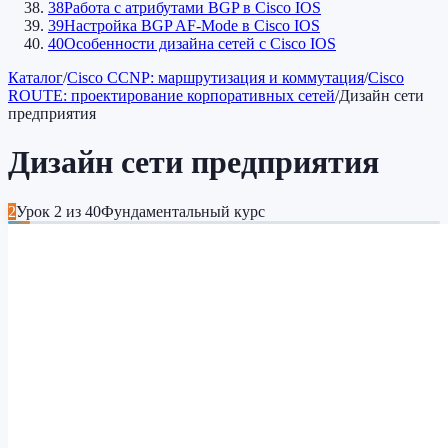
38
Работа с атрибутами BGP в Cisco IOS
39
Настройка BGP AF-Mode в Cisco IOS
40
Особенности дизайна сетей c Cisco IOS
Каталог
/
Cisco CCNP: маршрутизация и коммутация
/
Cisco
ROUTE: проектирование корпоративных сетей
/
Дизайн сети
предприятия
Дизайн сети предприятия
2
Урок
2
из
40
Фундаментальный курс