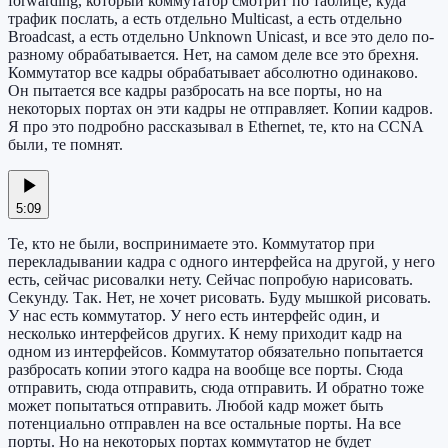
forwarding, который коммутатор смотрит по таблице, куда
трафик послать, а есть отдельно Multicast, а есть отдельно
Broadcast, а есть отдельно Unknown Unicast, и все это дело по-
разному обрабатывается. Нет, на самом деле все это брехня.
Коммутатор все кадры обрабатывает абсолютно одинаково.
Он пытается все кадры разбросать на все порты, но на
некоторых портах он эти кадры не отправляет. Копии кадров.
Я про это подробно рассказывал в Ethernet, те, кто на CCNA
были, те помнят.
5:09
Те, кто не были, воспринимаете это. Коммутатор при
перекладывании кадра с одного интерфейса на другой, у него
есть, сейчас рисовалки нету. Сейчас попробую нарисовать.
Секунду. Так. Нет, не хочет рисовать. Буду мышкой рисовать.
У нас есть коммутатор. У него есть интерфейс один, и
несколько интерфейсов других. К нему приходит кадр на
одном из интерфейсов. Коммутатор обязательно попытается
разбросать копии этого кадра на вообще все порты. Сюда
отправить, сюда отправить, сюда отправить. И обратно тоже
может попытаться отправить. Любой кадр может быть
потенциально отправлен на все остальные порты. На все
порты. Но на некоторых портах коммутатор не будет