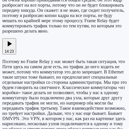
разбросает на все порты, потому что он не будет блокировать
передачу никуда. Он скажет: я не знаю, где сидит получатель,
поэтому я разбросаю копии кадра на все порты, не буду
мешать по крайней мере этому процессу. Frame Relay будет
коммутировать трафик только по тем путям, по которым это
разрешено делать явно.
14:23
Поэтому во Frame Relay у нас может быть такая ситуация, что
Петя здесь на самом деле есть, но трафик до него ходить не
может, потому что коммутатор это дело запрещает. В Ethernet
такие штуки тоже бывают, но предполагают специальные
отдельные настройки со стороны администратора. Мы про это
будем говорить на свитчинге. Классические коммутаторы «из
коробки» такое делать не позволяют, чтобы у нас к одному
коммутатору было подключено два узла, которые друг другу
передавать трафик не могли, но например оба могли бы
передавать трафик третьему. Такое взаимодействие возможно,
но требует настройки. Дальше, что у нас еще бывает. Бывает
DMVPN. Это VPN, в котором у нас, как раз на картинке здесь
нарисовано, несколько узлов подключаются к одному и тому
же облаку и строят поверх этого облака виртуальную как бы