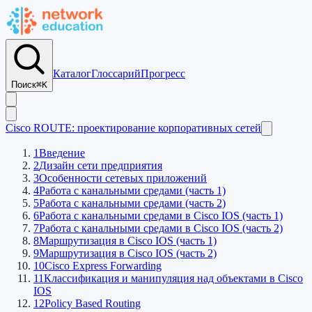
Каталог
Глоссарий
Прогресс
Поиск
⌘K
Cisco ROUTE: проектирование корпоративных сетей
1
Введение
2
Дизайн сети предприятия
3
Особенности сетевых приложений
4
Работа с канальными средами (часть 1)
5
Работа с канальными средами (часть 2)
6
Работа с канальными средами в Cisco IOS (часть 1)
7
Работа с канальными средами в Cisco IOS (часть 2)
8
Маршрутизация в Cisco IOS (часть 1)
9
Маршрутизация в Cisco IOS (часть 2)
10
Cisco Express Forwarding
11
Классификация и манипуляция над объектами в Cisco
IOS
12
Policy Based Routing