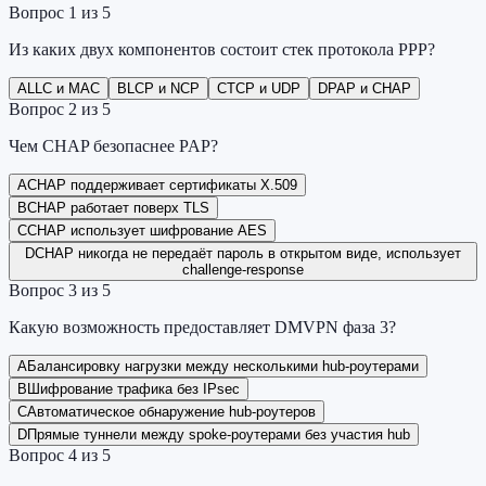
Вопрос
1
из
5
Из каких двух компонентов состоит стек протокола PPP?
A
LLC и MAC
B
LCP и NCP
C
TCP и UDP
D
PAP и CHAP
Вопрос
2
из
5
Чем CHAP безопаснее PAP?
A
CHAP поддерживает сертификаты X.509
B
CHAP работает поверх TLS
C
CHAP использует шифрование AES
D
CHAP никогда не передаёт пароль в открытом виде, использует
challenge-response
Вопрос
3
из
5
Какую возможность предоставляет DMVPN фаза 3?
A
Балансировку нагрузки между несколькими hub-роутерами
B
Шифрование трафика без IPsec
C
Автоматическое обнаружение hub-роутеров
D
Прямые туннели между spoke-роутерами без участия hub
Вопрос
4
из
5