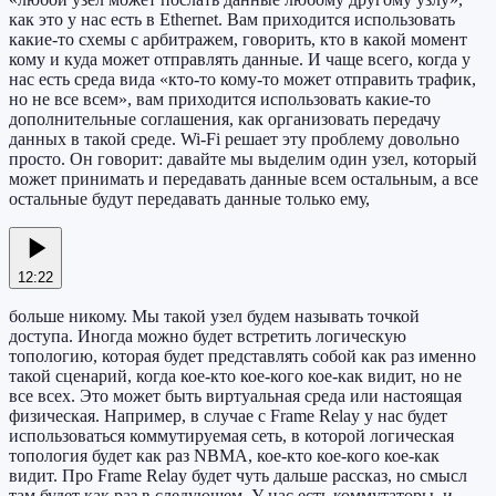
как это у нас есть в Ethernet. Вам приходится использовать
какие-то схемы с арбитражем, говорить, кто в какой момент
кому и куда может отправлять данные. И чаще всего, когда у
нас есть среда вида «кто-то кому-то может отправить трафик,
но не все всем», вам приходится использовать какие-то
дополнительные соглашения, как организовать передачу
данных в такой среде. Wi-Fi решает эту проблему довольно
просто. Он говорит: давайте мы выделим один узел, который
может принимать и передавать данные всем остальным, а все
остальные будут передавать данные только ему,
12:22
больше никому. Мы такой узел будем называть точкой
доступа. Иногда можно будет встретить логическую
топологию, которая будет представлять собой как раз именно
такой сценарий, когда кое-кто кое-кого кое-как видит, но не
все всех. Это может быть виртуальная среда или настоящая
физическая. Например, в случае с Frame Relay у нас будет
использоваться коммутируемая сеть, в которой логическая
топология будет как раз NBMA, кое-кто кое-кого кое-как
видит. Про Frame Relay будет чуть дальше рассказ, но смысл
там будет как раз в следующем. У нас есть коммутаторы, и