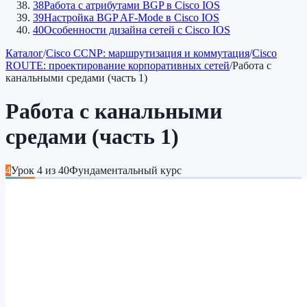
38
Работа с атрибутами BGP в Cisco IOS
39
Настройка BGP AF-Mode в Cisco IOS
40
Особенности дизайна сетей c Cisco IOS
Каталог
/
Cisco CCNP: маршрутизация и коммутация
/
Cisco
ROUTE: проектирование корпоративных сетей
/
Работа с
канальными средами (часть 1)
Работа с канальными
средами (часть 1)
4
Урок
4
из
40
Фундаментальный курс