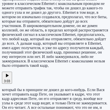
уровне в классическом Ethernet с коаксиальным проводом не
можете отправить трафик так, чтобы он дошел до какого-то
одного узла и не дошел до другого. Ethernet в том виде, в
котором он изначально создавался, предполагал, что все биты,
которые вы отправите, обязательно дойдут до всех
участников. В широковещательном домене, он же домен
коллизий, он же область, в пределах которой распространяется
физический сигнал в классическом Ethernet, предполагалось,
что любой кадр, который вы отправляете, обязательно дойдет
до всех. А дальше кадр, который вы отправляете в Ethernet,
имел адрес получателя, и уже по адресу получателя каждый,
получивший этот физический кадр, принимал решение, он
ему интересен или нет. И либо зажмуривался, либо не
зажмуривался. В классическом Ethernet с коаксиалами нельзя
было отправить такой кадр,
3:03
который бы в принципе не дошел до кого-нибудь. Если Вася
хочет отправить кадр Пете, он указывает в кадре, что этот
кадр адресован Пете, он его отправляет в среду, вообще все
узлы в среде этот кадр видят, и только Петя не зажмуривается.
Он его читает. А все остальные понимают, что это не им, и