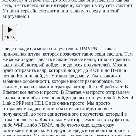
сеть, и есть всего один интерфейс, который в эту сеть смотрит.
У нас интерфейс смотрит в виртуальную среду, и в этой
виртуальной
15:25
среде находится много получателей. DMVPN — такая
прикольная штука, которая позволяет такие вещи сделать. Там
же можно будет сделать всякие разные вещи, типа отправить
кадр такой, который дойдет не до всех получателей. Можно
будет отправить кадр, который дойдет до Васи и до Пети, а
вот до Коли не дойдет. У таких сред могут быть какие-то
забавные особенности, которые вносят разнообразие, так
скажем, в жизнь администратора, который с ней работает. В
Ethernet все легко и просто. В Ethernet мы просто отправляем
кадры, и они обязательно дойдут до всех получателей. В Serial
Link с PPP или HDLC все очень просто. Мы просто
отправляем кадры, и они обязательно дойдут до всех
получателей, до того единственного получателя, который в
этом канале есть. Как только мы вторгаемся вот в эту фигню,
либо Wi-Fi, либо NBMA, либо что-то еще, здесь сразу
возникают вопросы. В первую очередь возникают вопросы с
мультикастом. У нас есть кадры, которые мы хотим отправить,