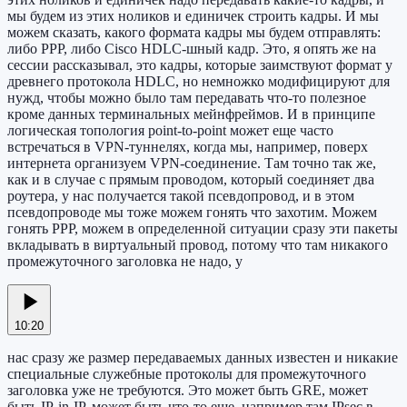
мы будем из этих ноликов и единичек строить кадры. И мы
можем сказать, какого формата кадры мы будем отправлять:
либо PPP, либо Cisco HDLC-шный кадр. Это, я опять же на
сессии рассказывал, это кадры, которые заимствуют формат у
древнего протокола HDLC, но немножко модифицируют для
нужд, чтобы можно было там передавать что-то полезное
кроме данных терминальных мейнфреймов. И в принципе
логическая топология point-to-point может еще часто
встречаться в VPN-туннелях, когда мы, например, поверх
интернета организуем VPN-соединение. Там точно так же,
как и в случае с прямым проводом, который соединяет два
роутера, у нас получается такой псевдопровод, и в этом
псевдопроводе мы тоже можем гонять что захотим. Можем
гонять PPP, можем в определенной ситуации сразу эти пакеты
вкладывать в виртуальный провод, потому что там никакого
промежуточного заголовка не надо, у
10:20
нас сразу же размер передаваемых данных известен и никакие
специальные служебные протоколы для промежуточного
заголовка уже не требуются. Это может быть GRE, может
быть IP-in-IP, может быть что-то еще, например там IPsec в