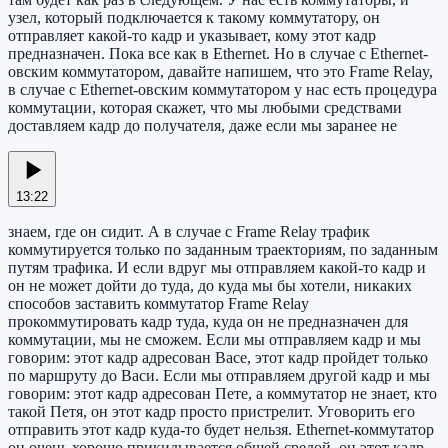
узел, который подключается к такому коммутатору, он
отправляет какой-то кадр и указывает, кому этот кадр
предназначен. Пока все как в Ethernet. Но в случае с Ethernet-
овским коммутатором, давайте напишем, что это Frame Relay,
в случае с Ethernet-овским коммутатором у нас есть процедура
коммутации, которая скажет, что мы любыми средствами
доставляем кадр до получателя, даже если мы заранее не
13:22
знаем, где он сидит. А в случае с Frame Relay трафик
коммутируется только по заданным траекториям, по заданным
путям трафика. И если вдруг мы отправляем какой-то кадр и
он не может дойти до туда, до куда мы бы хотели, никаких
способов заставить коммутатор Frame Relay
прокоммутировать кадр туда, куда он не предназначен для
коммутации, мы не сможем. Если мы отправляем кадр и мы
говорим: этот кадр адресован Васе, этот кадр пройдет только
по маршруту до Васи. Если мы отправляем другой кадр и мы
говорим: этот кадр адресован Пете, а коммутатор не знает, кто
такой Петя, он этот кадр просто пристрелит. Уговорить его
отправить этот кадр куда-то будет нельзя. Ethernet-коммутатор
он очень хорошо прикидывается общей средой, он этот кадр