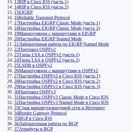
13
RIP в Cisco IOS (часть 1)
14
RIP в Cisco IOS (часть 2)
15
EIGRP
16
Reliable Transport Protocol
17
Настройка EIGRP Classic Mode (часть 1)
18
Настройка EIGRP Classic Mode (часть 2)
19
Манипуляции с маршрутами в EIGRP
20
Настройка EIGRP Named Mode
21
Лабораторная работа по EIGRP Named Mode
22
Протокол OSPFv2
23
Типы LSA в OSPFv2 (часть 1)
24
Типы LSA в OSPFv2 (часть 2)
25
LSDB в OSPFv2
26
Манипуляции с маршрутами в OSPFv2
27
Настройка OSPFv2 в Cisco IOS (часть 1)
28
Настройка OSPFv2 в Cisco IOS (часть 2)
29
Настройка OSPFv2 в Cisco IOS (часть 3)
30
Протокол OSPFv3
31
Настройка OSPFv3 Classic Mode в Cisco IOS
32
Настройка OSPFv3 Named Mode в Cisco IOS
33
Стык маршрутизируемой сети и Интернет
34
Border Gateway Protocol
35
BGP в Cisco IOS
36
Лабораторная работа по BGP
37
Атрибуты в BGP