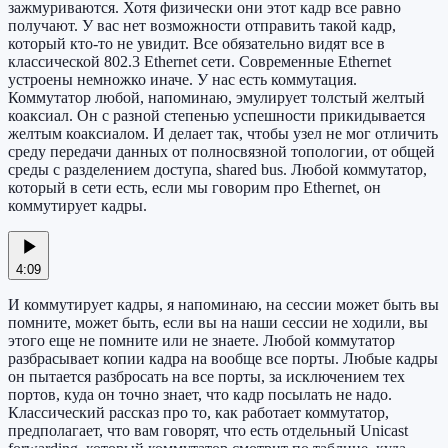
зажмуриваются. Хотя физически они этот кадр все равно
получают. У вас нет возможности отправить такой кадр,
который кто-то не увидит. Все обязательно видят все в
классической 802.3 Ethernet сети. Современные Ethernet
устроены немножко иначе. У нас есть коммутация.
Коммутатор любой, напоминаю, эмулирует толстый желтый
коаксиал. Он с разной степенью успешности прикидывается
желтым коаксиалом. И делает так, чтобы узел не мог отличить
среду передачи данных от полносвязной топологии, от общей
среды с разделением доступа, shared bus. Любой коммутатор,
который в сети есть, если мы говорим про Ethernet, он
коммутирует кадры.
4:09
И коммутирует кадры, я напоминаю, на сессии может быть вы
помните, может быть, если вы на наши сессии не ходили, вы
этого еще не помните или не знаете. Любой коммутатор
разбрасывает копии кадра на вообще все порты. Любые кадры
он пытается разбросать на все порты, за исключением тех
портов, куда он точно знает, что кадр посылать не надо.
Классический рассказ про то, как работает коммутатор,
предполагает, что вам говорят, что есть отдельный Unicast