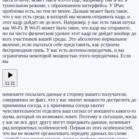
туннельном режиме, с образованием интерфейса. У IPsec
проблемы есть, но тем не менее. Дальше может быть такое,
что у нас есть среда, в которой мы можем отправить кадр, и
этот кадр дойдет не до всех. Например, у нас есть такая штука
как Wi-Fi. В Wi-Fi может быть такое, что кадр вы отправите,
но на чисто физическом уровне этот кадр не дойдет вообще до
всех участников вашей среды. Это абсолютно нормальное
явление, если пытаться себе представить, как устроена
беспроводная связь. У вас есть антенна-передатчик, и вы
ограничены некоторой мощностью этого передатчика. Если
вы
11:21
начинаете посылать данные в сторону вашего получателя,
совершенно не факт, что у вас хватит мощности дострелить до
приемника соседа, а у приемника соседа хватит
чувствительности отделить ваш сигнал от внешнего какого-то
шума, который он возможно ловит. Поэтому в ситуации, когда
у вас не все друг другу могут передавать данные, возникает
ряд неприятных особенностей. Первая из этих особенностей,
что вы не можете организовать передачу данных по схеме
«любой узел может послать данные любому другому узлу»,