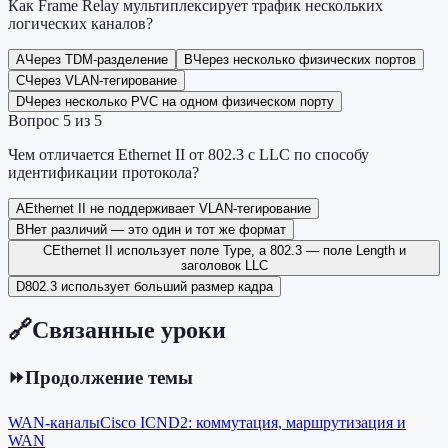
Как Frame Relay мультиплексирует трафик нескольких
логических каналов?
A
Через TDM-разделение
B
Через несколько физических портов
C
Через VLAN-тегирование
D
Через несколько PVC на одном физическом порту
Вопрос
5
из
5
Чем отличается Ethernet II от 802.3 с LLC по способу
идентификации протокола?
A
Ethernet II не поддерживает VLAN-тегирование
B
Нет различий — это один и тот же формат
C
Ethernet II использует поле Type, а 802.3 — поле Length и
заголовок LLC
D
802.3 использует больший размер кадра
🔗
Связанные уроки
⏩
Продолжение темы
WAN-каналы
Cisco ICND2: коммутация, маршрутизация и
WAN