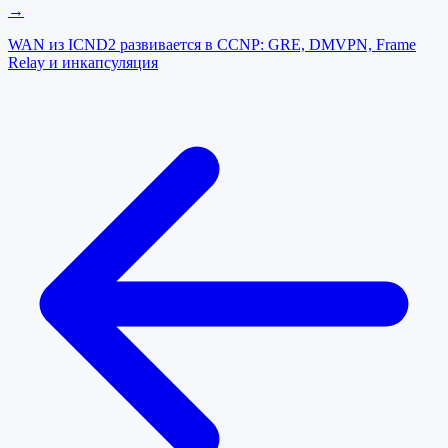
→
WAN из ICND2 развивается в CCNP: GRE, DMVPN, Frame
Relay и инкапсуляция