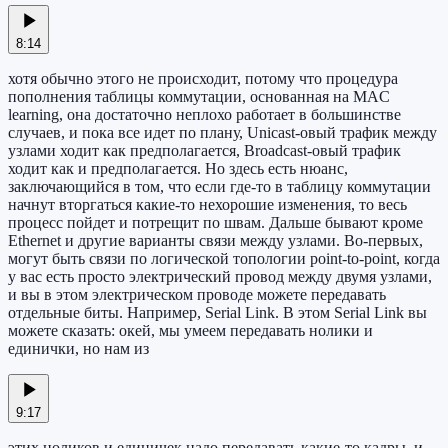
8:14
хотя обычно этого не происходит, потому что процедура
пополнения таблицы коммутации, основанная на MAC
learning, она достаточно неплохо работает в большинстве
случаев, и пока все идет по плану, Unicast-овый трафик между
узлами ходит как предполагается, Broadcast-овый трафик
ходит как и предполагается. Но здесь есть нюанс,
заключающийся в том, что если где-то в таблицу коммутации
начнут вторгаться какие-то нехорошие изменения, то весь
процесс пойдет и потрещит по швам. Дальше бывают кроме
Ethernet и другие варианты связи между узлами. Во-первых,
могут быть связи по логической топологии point-to-point, когда
у вас есть просто электрический провод между двумя узлами,
и вы в этом электрическом проводе можете передавать
отдельные биты. Например, Serial Link. В этом Serial Link вы
можете сказать: окей, мы умеем передавать нолики и
единички, но нам из
9:17
этих ноликов и единичек надо передавать какие-то кадры, и