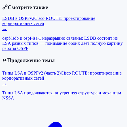
🔗
Смотрите также
LSDB в OSPFv2
Cisco ROUTE: проектирование
корпоративных сетей
→
ospf-lsdb и ospf-lsa-1 неразрывно связаны: LSDB состоит из
LSA разных типов — понимание обоих даёт полную картину
работы OSPF
⏩
Продолжение темы
Типы LSA в OSPFv2 (часть 2)
Cisco ROUTE: проектирование
корпоративных сетей
→
Типы LSA продолжаются: внутренняя структура и механизм
NSSA