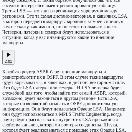
между соседями. И таким образом получилось бы, что все
соседи в интерфейсе имеют реплицированную таблицу.
Третья LSA — это как раз репликация маршрутов между
регионами. Это та самая дистанс-векторная, в кавычках, LSA,
в которой передается маршрут: зародился за моей спиной, я
вам не скажу, как именно, но он стоит столько-то копеек.
Четверки, пятерки и семерки будут использоваться в
ситуации, когда у вас инъецируются какие-то внешние
маршруты.
2:01
Какой-то роутер ASBR берет внешние маршруты и
редистрибьютит их в OSPF. В этом случае такие маршруты
будут вбрасываться, в кавычках, в дистанс-векторном стиле.
Это будет LSA пятерка или семерка. И LSA четверка будет
служебной для того, чтобы найти тот самый ASBR, который,
возможно, будет находиться в другом регионе. Есть LSA,
которые позволяют вбрасывать в OSPF дополнительную
информацию. Они будут называться Opaque LSA. Например,
они будут использоваться в MPLS Traffic Engineering, когда
роутер будет рассказывать внутри этих LSA про какие-то
свойства каналов, которыми роутеры соединены. Штука,
которая будет реализовываться с помощью этих Opaque LSA,