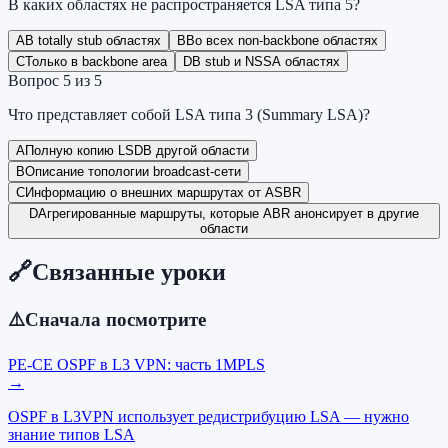
В каких областях не распространяется LSA типа 5?
A
В totally stub областях
B
Во всех non-backbone областях
C
Только в backbone area
D
В stub и NSSA областях
Вопрос
5
из
5
Что представляет собой LSA типа 3 (Summary LSA)?
A
Полную копию LSDB другой области
B
Описание топологии broadcast-сети
C
Информацию о внешних маршрутах от ASBR
D
Агрегированные маршруты, которые ABR анонсирует в другие
области
🔗
Связанные уроки
⚠️
Сначала посмотрите
PE-CE OSPF в L3 VPN: часть 1
MPLS
→
OSPF в L3VPN использует редистрибуцию LSA — нужно
знание типов LSA