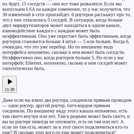
их будет, 15 соседств — они все тоже развалятся. Если мы
выпускаем LSA на каждое изменение, то у нас получится, что
30 изменений в сети произойдет. 6 роутеров расскажут про то,
что у них отвалились 5 соседей. В ситуации, когда больше
двух маршрутизаторов может находиться в одном канале,
взаимодействие каждого с каждым может быть
неэффективным. Оно уже перестает быть эффективным, когда
роутеров становится больше 4 штук — 5 или больше. Когда 6,
очевидно, что это уже перебор. Но по внешнему виду
интерфейса непонятно, сколько в нем может быть соседств.
Неэффективно оно, когда роутеров больше 5. Но если у вас
интерфейс Ethernet, непонятно, сколько в нем соседей может
гипотетически быть.
11:38
Даже если вы взяли два роутера, соединили прямым проводом
— один роутер, другой роутер, патч-кордом прямым
соединили. По внешнему виду этого канала непонятно, есть
там свитч внутри или нет. Там в разрыве может быть свитч, и
вы на роутере никогда не опознаете, есть он там или нет. А
если он там есть, может ли в этот свитч подключиться кто-то
еще? И сколько этих кого-то еще может подключиться?