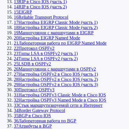
13
RIP в Cisco IOS (часть 1)
14
RIP в Cisco IOS (часть 2)
15
EIGRP
16
Reliable Transport Protocol
17
Настройка EIGRP Classic Mode (часть 1)
18
Настройка EIGRP Classic Mode (часть 2)
19
Манипуляции с маршрутами в EIGRP
20
Настройка EIGRP Named Mode
21
Лабораторная работа по EIGRP Named Mode
22
Протокол OSPFv2
23
Типы LSA в OSPFv2 (часть 1)
24
Типы LSA в OSPFv2 (часть 2)
25
LSDB в OSPFv2
26
Манипуляции с маршрутами в OSPFv2
27
Настройка OSPFv2 в Cisco IOS (часть 1)
28
Настройка OSPFv2 в Cisco IOS (часть 2)
29
Настройка OSPFv2 в Cisco IOS (часть 3)
30
Протокол OSPFv3
31
Настройка OSPFv3 Classic Mode в Cisco IOS
32
Настройка OSPFv3 Named Mode в Cisco IOS
33
Стык маршрутизируемой сети и Интернет
34
Border Gateway Protocol
35
BGP в Cisco IOS
36
Лабораторная работа по BGP
37
Атрибуты в BGP