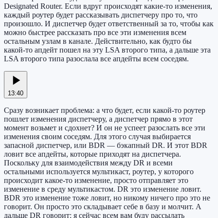
Designated Router. Если вдруг происходят какие-то изменения,
каждый роутер будет рассказывать диспетчеру про то, что
произошло. И диспетчер будет ответственный за то, чтобы как
можно быстрее рассказать про все эти изменения всем
остальным узлам в канале. Действительно, как будто бы
какой-то апдейт пошел на эту LSA второго типа, а дальше эта
LSA второго типа разослала все апдейты всем соседям.
13:40
Сразу возникает проблема: а что будет, если какой-то роутер
пошлет изменения диспетчеру, а диспетчер прямо в этот
момент возьмет и сдохнет? И он не успеет разослать все эти
изменения своим соседям. Для этого случая выбирается
запасной диспетчер, или BDR — бэкапный DR. И этот BDR
ловит все апдейты, которые приходят на диспетчера.
Поскольку для взаимодействия между DR и всеми
остальными используется мультикаст, роутер, у которого
происходит какое-то изменение, просто отправляет это
изменение в среду мультикастом. DR это изменение ловит.
BDR это изменение тоже ловит, но никому ничего про это не
говорит. Он просто это складывает себе в базу и молчит. А
дальше DR говорит: я сейчас всем вам буду рассылать