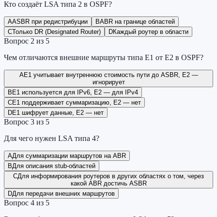
Кто создаёт LSA типа 2 в OSPF?
A
ASBR при редистрибуции
B
ABR на границе областей
C
Только DR (Designated Router)
D
Каждый роутер в области
Вопрос
2
из
5
Чем отличаются внешние маршруты типа E1 от E2 в OSPF?
A
E1 учитывает внутреннюю стоимость пути до ASBR, E2 —
игнорирует
B
E1 используется для IPv6, E2 — для IPv4
C
E1 поддерживает суммаризацию, E2 — нет
D
E1 шифрует данные, E2 — нет
Вопрос
3
из
5
Для чего нужен LSA типа 4?
A
Для суммаризации маршрутов на ABR
B
Для описания stub-областей
C
Для информирования роутеров в других областях о том, через
какой ABR достичь ASBR
D
Для передачи внешних маршрутов
Вопрос
4
из
5