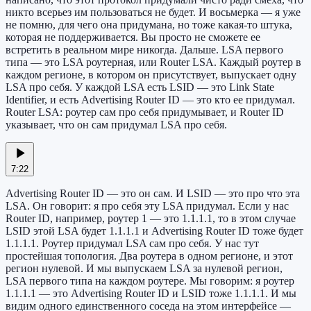
никто всерьез им пользоваться не будет. И восьмерка — я уже
не помню, для чего она придумана, но тоже какая-то штука,
которая не поддерживается. Вы просто не сможете ее
встретить в реальном мире никогда. Дальше. LSA первого
типа — это LSA роутерная, или Router LSA. Каждый роутер в
каждом регионе, в котором он присутствует, выпускает одну
LSA про себя. У каждой LSA есть LSID — это Link State
Identifier, и есть Advertising Router ID — это кто ее придумал.
Router LSA: роутер сам про себя придумывает, и Router ID
указывает, что он сам придумал LSA про себя.
7:22
Advertising Router ID — это он сам. И LSID — это про что эта
LSA. Он говорит: я про себя эту LSA придумал. Если у нас
Router ID, например, роутер 1 — это 1.1.1.1, то в этом случае
LSID этой LSA будет 1.1.1.1 и Advertising Router ID тоже будет
1.1.1.1. Роутер придумал LSA сам про себя. У нас тут
простейшая топология. Два роутера в одном регионе, и этот
регион нулевой. И мы выпускаем LSA за нулевой регион,
LSA первого типа на каждом роутере. Мы говорим: я роутер
1.1.1.1 — это Advertising Router ID и LSID тоже 1.1.1.1. И мы
видим одного единственного соседа на этом интерфейсе —