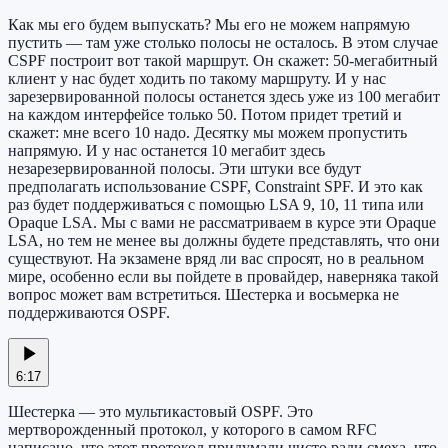
Как мы его будем выпускать? Мы его не можем напрямую
пустить — там уже столько полосы не осталось. В этом случае
CSPF построит вот такой маршрут. Он скажет: 50-мегабитный
клиент у нас будет ходить по такому маршруту. И у нас
зарезервированной полосы останется здесь уже из 100 мегабит
на каждом интерфейсе только 50. Потом придет третий и
скажет: мне всего 10 надо. Десятку мы можем пропустить
напрямую. И у нас останется 10 мегабит здесь
незарезервированной полосы. Эти штуки все будут
предполагать использование CSPF, Constraint SPF. И это как
раз будет поддерживаться с помощью LSA 9, 10, 11 типа или
Opaque LSA. Мы с вами не рассматриваем в курсе эти Opaque
LSA, но тем не менее вы должны будете представлять, что они
существуют. На экзамене вряд ли вас спросят, но в реальном
мире, особенно если вы пойдете в провайдер, наверняка такой
вопрос может вам встретиться. Шестерка и восьмерка не
поддерживаются OSPF.
6:17
Шестерка — это мультикастовый OSPF. Это
мертворожденный протокол, у которого в самом RFC
написано, что этот протокол придумали чисто ради смеха, что