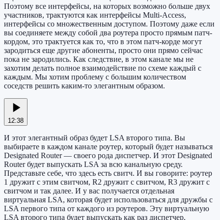
Поэтому все интерфейсы, на которых возможно больше двух
участников, трактуются как интерфейсы Multi-Access,
интерфейсы со множественным доступом. Поэтому даже если
вы соединяете между собой два роутера просто прямым патч-
кордом, это трактуется как то, что в этом патч-корде могут
зародиться еще другие абоненты, просто они прямо сейчас
пока не зародились. Как следствие, в этом канале мы не
захотим делать полное взаимодействие по схеме каждый с
каждым. Мы хотим проблему с большим количеством
соседств решить каким-то элегантным образом.
12:38
И этот элегантный образ будет LSA второго типа. Вы
выбираете в каждом канале роутер, который будет называться
Designated Router — своего рода диспетчер. И этот Designated
Router будет выпускать LSA за всю канальную среду.
Представьте себе, что здесь есть свитч. И вы говорите: роутер
1 дружит с этим свитчом, R2 дружит с свитчом, R3 дружит с
свитчом и так далее. И у вас получается отдельная
виртуальная LSA, которая будет использоваться для дружбы с
LSA первого типа от каждого из роутеров. Эту виртуальную
LSA второго типа будет выпускать как раз диспетчер,