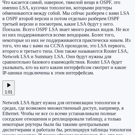
Что касается самой, наверное, тяжелой вещи в OSPF, это
именно LSA, кусочки топологии, которыми роутеры
обмениваются между собой. Мы сейчас разберем с вами LSA
в OSPF второй версии и потом отдельно разберем OSPF
третьей версии и посмотрим, какие LSA будут у него.
Поехали. Всего OSPF LSA знает много разных видов. Не все
из них поддерживаются всеми вендорами. Более того,
некоторые из них не поддерживаются практически никем. Из
того, что мы с вами на CCNA проходили, это LSA первого,
второго и третьего типа. Они также называются Router LSA,
Network LSA и Summary LSA. Они будут нужны для
сравнительно базового взаимодействия. Router LSA будет
указывать, кто на кого каким интерфейсом смотрит и какие
IP-шники подключены к этим интерфейсам.
1:01
Network LSA будет нужна для оптимизации топологии в
средах, где возможен множественный доступ, например, в
Ethernet. Чтобы не все со всеми устанавливали полные
соседские отношения и реплицировали таблицу, а только
некоторые роутеры были бы такими центральными
диспетчерами и работали бы, реплицируя таблицы топологии