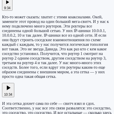
9:34
Кто-то может сказать: хватит с этими коаксиалами. Окей,
замените этот провод на один большой мега-свитч. И у нас к
нему подключено много роутеров. Эти роутеры все
соединены одной большой сетью. У них IP-шники 10.0.0.1,
10.0.0.2, 10 и так далее. IP-шники все из одной сети. И если
они будут строить соседские взаимоотношения по схеме
каждый с каждым, то у нас получится логическая топология
вот такая. Это не звезда Давида. Это как раз кто с кем какое
соседство установил. Получится, что роутер 1 смотрит на
роутер 2 одним соседством, другим соседством на роутер 3,
третьим на роутер 4 и так далее. У нас много-много этих
соседств. Более того, если вдруг эти роутеры каким-то еще
образом соединены с внешним миром, а эта сетка — у них
просто одна такая общая сетка.
10:34
И эта сетка дохнет сама по себе — свитч взял и сдох.
Соответственно, у нас все эти связи развалятся: это соседство,
это соседство, это соседство. И все остальные — сколько здесь