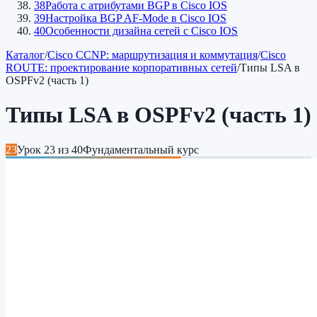
38
Работа с атрибутами BGP в Cisco IOS
39
Настройка BGP AF-Mode в Cisco IOS
40
Особенности дизайна сетей c Cisco IOS
Каталог
/
Cisco CCNP: маршрутизация и коммутация
/
Cisco
ROUTE: проектирование корпоративных сетей
/
Типы LSA в
OSPFv2 (часть 1)
Типы LSA в OSPFv2 (часть 1)
23
Урок
23
из
40
Фундаментальный курс