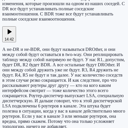
изменения, которые произошли на одном из наших соседей. С
DR все будут устанавливать полные соседские
взаимоотношения. С BDR тоже все будут устанавливать
полные соседские взаимоотношения.
14:42
А не-DR и не-BDR, они будут называться DROther, и они
между собой будут оставаться в two-way. Они реплицировать
таблицу между собой напрямую не будут. У нас R1, допустим,
будет DR, R2 будет BDR. А все остальные будут DROther. И
они между собой дружить уже не будут. R3, R4 дружить не
будут. R4, R5 не будут и так далее. У нас количество соседств
в этом случае резко сокращается. И как следствие, про что
рассказывают роутеры друг другу — кто на кого каким
интерфейсом смотрит — тоже количество этого всего
сокращается. Роутер-диспетчер выпускает LSA, специальную
диспетчерскую. И дальше говорит, что к этой диспетчерской
LSA подключены 6 роутеров в канале. Эта штука будет
полезна в ситуации, когда у вас в канале действительно много
роутеров. Если у вас в канале 3 или меньше роутеров, она
вредна, прямо скажем. Потому что она только усложняет
топологию, ничего не добавляет.