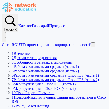
Каталог
Глоссарий
Прогресс
Поиск
⌘K
Cisco ROUTE: проектирование корпоративных сетей
1
Введение
2
Дизайн сети предприятия
3
Особенности сетевых приложений
4
Работа с канальными средами (часть 1)
5
Работа с канальными средами (часть 2)
6
Работа с канальными средами в Cisco IOS (часть 1)
7
Работа с канальными средами в Cisco IOS (часть 2)
8
Маршрутизация в Cisco IOS (часть 1)
9
Маршрутизация в Cisco IOS (часть 2)
10
Cisco Express Forwarding
11
Классификация и манипуляция над объектами в Cisco
IOS
12
Policy Based Routing