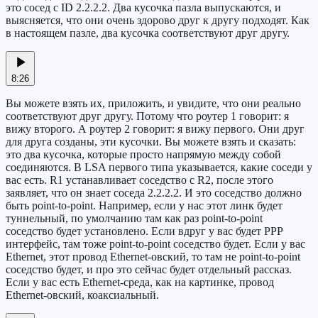
это сосед с ID 2.2.2.2. Два кусочка пазла выпускаются, и
выясняется, что они очень здорово друг к другу подходят. Как
в настоящем пазле, два кусочка соответствуют друг другу.
8:26
Вы можете взять их, приложить, и увидите, что они реально
соответствуют друг другу. Потому что роутер 1 говорит: я
вижу второго. А роутер 2 говорит: я вижу первого. Они друг
для друга созданы, эти кусочки. Вы можете взять и сказать:
это два кусочка, которые просто напрямую между собой
соединяются. В LSA первого типа указывается, какие соседи у
вас есть. R1 устанавливает соседство с R2, после этого
заявляет, что он знает соседа 2.2.2.2. И это соседство должно
быть point-to-point. Например, если у нас этот линк будет
туннельный, по умолчанию там как раз point-to-point
соседство будет установлено. Если вдруг у вас будет PPP
интерфейс, там тоже point-to-point соседство будет. Если у вас
Ethernet, этот провод Ethernet-овский, то там не point-to-point
соседство будет, и про это сейчас будет отдельный рассказ.
Если у вас есть Ethernet-среда, как на картинке, провод
Ethernet-овский, коаксиальный.