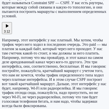
будет называться Constraint SPF — CSPF. У вас есть роутеры,
которые между собой связаны в какую-то топологию, и они
пытаются построить маршруты с выполнением определенных
условий.
3:12
Например, этот интерфейс у нас платный. Мы хотим, чтобы
трафик через него ходил в последнюю очередь. Это paid — мы
платим за каждый байт, который через него проходит. У нас
там счетчик какой-то стоит, и мы должны за него платить.
Например, потому что мы провайдер, и этот канал на самом
деле арендованный канал через кого-то другого. Эти три
интерфейса, они, соответственно, бесплатные. И мы говорим:
постройте, пожалуйста, кратчайший маршрут с учетом того,
что нам не хочется, чтобы трафик определенного типа ходил
через платные интерфейсы. И в этом случае CSPF построит
вот такой кратчайший маршрут. Дальше, этот интерфейс у нас
будет, например, Wi-Fi или радиорелейка. И мы говорим:
трафик отсюда сюда, пожалуйста, надо пропустить, но не
через Wi-Fi, не через радиорелейки, потому что там будет
голосовая телефония бегать, и нам надо, чтобы задержки
всегда были фиксированы.