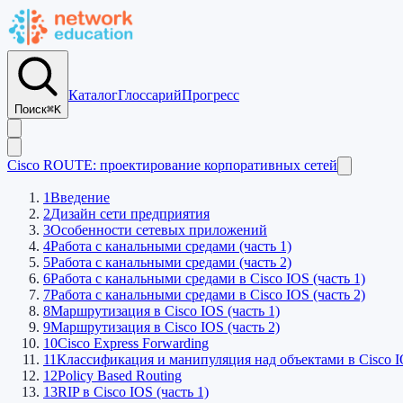
Каталог
Глоссарий
Прогресс
Поиск
⌘K
Cisco ROUTE: проектирование корпоративных сетей
1
Введение
2
Дизайн сети предприятия
3
Особенности сетевых приложений
4
Работа с канальными средами (часть 1)
5
Работа с канальными средами (часть 2)
6
Работа с канальными средами в Cisco IOS (часть 1)
7
Работа с канальными средами в Cisco IOS (часть 2)
8
Маршрутизация в Cisco IOS (часть 1)
9
Маршрутизация в Cisco IOS (часть 2)
10
Cisco Express Forwarding
11
Классификация и манипуляция над объектами в Cisco 
12
Policy Based Routing
13
RIP в Cisco IOS (часть 1)