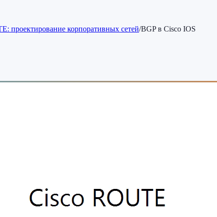
E: проектирование корпоративных сетей
/
BGP в Cisco IOS