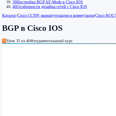
39
Настройка BGP AF-Mode в Cisco IOS
40
Особенности дизайна сетей c Cisco IOS
Каталог
/
Cisco CCNP: маршрутизация и коммутация
/
Cisco ROUT
BGP в Cisco IOS
35
Урок
35
из
40
Фундаментальный курс