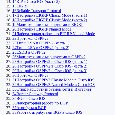
14
RIP в Cisco IOS (часть 2)
15
EIGRP
16
Reliable Transport Protocol
17
Настройка EIGRP Classic Mode (часть 1)
18
Настройка EIGRP Classic Mode (часть 2)
19
Манипуляции с маршрутами в EIGRP
20
Настройка EIGRP Named Mode
21
Лабораторная работа по EIGRP Named Mode
22
Протокол OSPFv2
23
Типы LSA в OSPFv2 (часть 1)
24
Типы LSA в OSPFv2 (часть 2)
25
LSDB в OSPFv2
26
Манипуляции с маршрутами в OSPFv2
27
Настройка OSPFv2 в Cisco IOS (часть 1)
28
Настройка OSPFv2 в Cisco IOS (часть 2)
29
Настройка OSPFv2 в Cisco IOS (часть 3)
30
Протокол OSPFv3
31
Настройка OSPFv3 Classic Mode в Cisco IOS
32
Настройка OSPFv3 Named Mode в Cisco IOS
33
Стык маршрутизируемой сети и Интернет
34
Border Gateway Protocol
35
BGP в Cisco IOS
36
Лабораторная работа по BGP
37
Атрибуты в BGP
38
Работа с атрибутами BGP в Cisco IOS