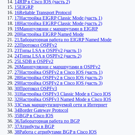
14
RIP в Cisco IOS (часть 2)
15
EIGRP
16
Reliable Transport Protocol
17
Настройка EIGRP Classic Mode (часть 1)
18
Настройка EIGRP Classic Mode (часть 2)
19
Манипуляции с маршрутами в EIGRP
20
Настройка EIGRP Named Mode
21
Лабораторная работа по EIGRP Named Mode
22
Протокол OSPFv2
23
Типы LSA в OSPFv2 (часть 1)
24
Типы LSA в OSPFv2 (часть 2)
25
LSDB в OSPFv2
26
Манипуляции с маршрутами в OSPFv2
27
Настройка OSPFv2 в Cisco IOS (часть 1)
28
Настройка OSPFv2 в Cisco IOS (часть 2)
29
Настройка OSPFv2 в Cisco IOS (часть 3)
30
Протокол OSPFv3
31
Настройка OSPFv3 Classic Mode в Cisco IOS
32
Настройка OSPFv3 Named Mode в Cisco IOS
33
Стык маршрутизируемой сети и Интернет
34
Border Gateway Protocol
35
BGP в Cisco IOS
36
Лабораторная работа по BGP
37
Атрибуты в BGP
38
Работа с атрибутами BGP в Cisco IOS