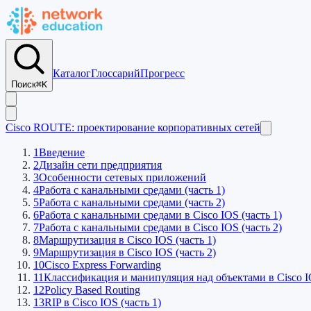
Каталог
Глоссарий
Прогресс
Поиск
⌘K
Cisco ROUTE: проектирование корпоративных сетей
1
Введение
2
Дизайн сети предприятия
3
Особенности сетевых приложений
4
Работа с канальными средами (часть 1)
5
Работа с канальными средами (часть 2)
6
Работа с канальными средами в Cisco IOS (часть 1)
7
Работа с канальными средами в Cisco IOS (часть 2)
8
Маршрутизация в Cisco IOS (часть 1)
9
Маршрутизация в Cisco IOS (часть 2)
10
Cisco Express Forwarding
11
Классификация и манипуляция над объектами в Cisco 
12
Policy Based Routing
13
RIP в Cisco IOS (часть 1)