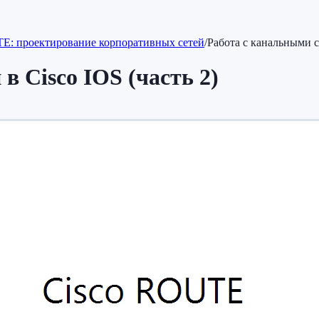
E: проектирование корпоративных сетей
/
Работа с канальными с
в Cisco IOS (часть 2)