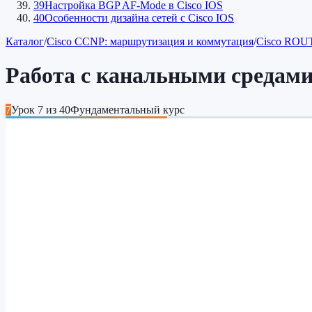
39
Настройка BGP AF-Mode в Cisco IOS
40
Особенности дизайна сетей c Cisco IOS
Каталог
/
Cisco CCNP: маршрутизация и коммутация
/
Cisco ROUT
Работа с канальными средами 
7
Урок
7
из
40
Фундаментальный курс