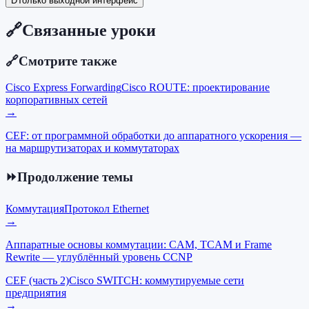
D
Только выходной интерфейс
🔗
Связанные уроки
🔗
Смотрите также
Cisco Express Forwarding
Cisco ROUTE: проектирование
корпоративных сетей
→
CEF: от программной обработки до аппаратного ускорения —
на маршрутизаторах и коммутаторах
⏩
Продолжение темы
Коммутация
Протокол Ethernet
→
Аппаратные основы коммутации: CAM, TCAM и Frame
Rewrite — углублённый уровень CCNP
CEF (часть 2)
Cisco SWITCH: коммутируемые сети
предприятия
→