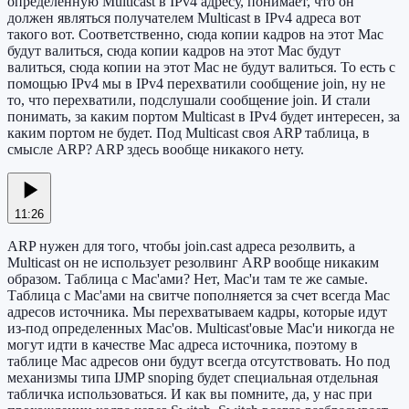
определенную Multicast в IPv4 адресу, понимает, что он
должен являться получателем Multicast в IPv4 адреса вот
такого вот. Соответственно, сюда копии кадров на этот Mac
будут валиться, сюда копии кадров на этот Mac будут
валиться, сюда копии на этот Mac не будут валиться. То есть с
помощью IPv4 мы в IPv4 перехватили сообщение join, ну не
то, что перехватили, подслушали сообщение join. И стали
понимать, за каким портом Multicast в IPv4 будет интересен, за
каким портом не будет. Под Multicast своя ARP таблица, в
смысле ARP? ARP здесь вообще никакого нету.
11:26
ARP нужен для того, чтобы join.cast адреса резолвить, а
Multicast он не использует резолвинг ARP вообще никаким
образом. Таблица с Mac'ами? Нет, Mac'и там те же самые.
Таблица с Mac'ами на свитче пополняется за счет всегда Mac
адресов источника. Мы перехватываем кадры, которые идут
из-под определенных Mac'ов. Multicast'овые Mac'и никогда не
могут идти в качестве Mac адреса источника, поэтому в
таблице Mac адресов они будут всегда отсутствовать. Но под
механизмы типа IJMP snoping будет специальная отдельная
табличка использоваться. И как вы помните, да, у нас при