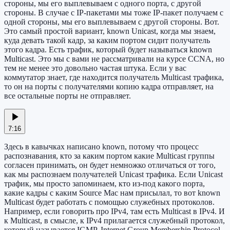
стороны, мы его выплевываем с одного порта, с другой
стороны. В случае с IP-пакетами мы тоже IP-пакет получаем с
одной стороны, мы его выплевываем с другой стороны. Вот.
Это самый простой вариант, known Unicast, когда мы знаем,
куда девать такой кадр, за каким портом сидит получатель
этого кадра. Есть трафик, который будет называться known
Multicast. Это мы с вами не рассматривали на курсе CCNA, но
тем не менее это довольно частая штука. Если у вас
коммутатор знает, где находится получатель Multicast трафика,
то он на порты с получателями копию кадра отправляет, на
все остальные порты не отправляет.
7:16
Здесь в кавычках написано known, потому что процесс
распознавания, кто за каким портом какие Multicast группы
согласен принимать, он будет немножко отличаться от того,
как мы распознаем получателей Unicast трафика. Если Unicast
трафик, мы просто запоминаем, кто из-под какого порта,
какие кадры с каким Source Mac нам присылал, то вот known
Multicast будет работать с помощью служебных протоколов.
Например, если говорить про IPv4, там есть Multicast в IPv4. И
к Multicast, в смысле, к IPv4 прилагается служебный протокол,
который называется IGMP, Internet Group Membership Protocol.