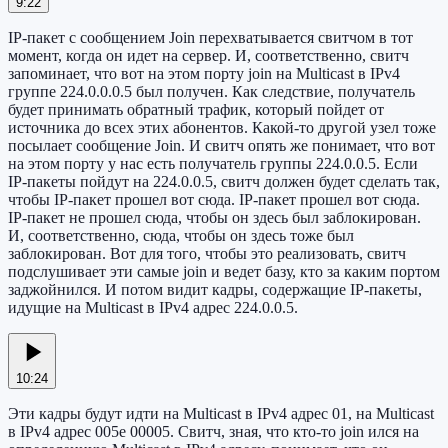
9:22
IP-пакет с сообщением Join перехватывается свитчом в тот
момент, когда он идет на сервер. И, соответственно, свитч
запоминает, что вот на этом порту join на Multicast в IPv4
группе 224.0.0.0.5 был получен. Как следствие, получатель
будет принимать обратный трафик, который пойдет от
источника до всех этих абонентов. Какой-то другой узел тоже
посылает сообщение Join. И свитч опять же понимает, что вот
на этом порту у нас есть получатель группы 224.0.0.5. Если
IP-пакеты пойдут на 224.0.0.5, свитч должен будет сделать так,
чтобы IP-пакет прошел вот сюда. IP-пакет прошел вот сюда.
IP-пакет не прошел сюда, чтобы он здесь был заблокирован.
И, соответственно, сюда, чтобы он здесь тоже был
заблокирован. Вот для того, чтобы это реализовать, свитч
подслушивает эти самые join и ведет базу, кто за каким портом
заджойнился. И потом видит кадры, содержащие IP-пакеты,
идущие на Multicast в IPv4 адрес 224.0.0.5.
10:24
Эти кадры будут идти на Multicast в IPv4 адрес 01, на Multicast
в IPv4 адрес 005e 00005. Свитч, зная, что кто-то join ился на