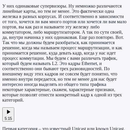
У них одинаковые супервизоры. Ну немножко различаются
линейные карты, но тем не менее. Это фактически одна
железка в разных корпусах. И соответственно в зависимости
от того, хочется ли вам много портов или хочется ли вам мало
портов, вы как раз и называете эту железку либо
коммутатором, либо маршрутизатором. А так по сути своей,
да, внутри начинка у них одинаковая. Еще раз повторю. Вот.
Так что мы должны будем разобраться, как принимается
решение, когда мы называем процесс маршрутизации, и как
принимается решение, куда девать кадр, когда у нас идет
процесс коммутации. Мы будем с вами различать трафик,
который будем называть L2. Это кадры Ethernet, и
соответственно они бывают трех разновидностей. По
внешнему виду этих кадров не совсем будет понятно, что
именно внутри передается, но тем не менее для нас будет
интересно иногда выделять из общего типа трафика
некоторые характерные, скажем, характерные признаки,
которые позволят отнести конкретный кадр к одной из трех
категорий.
5:15
Первая категория – это известный Unicast или known Unicast.