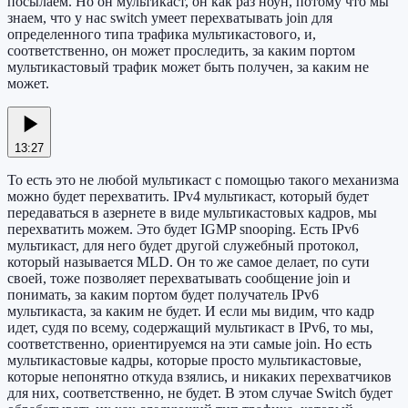
посылаем. Но он мультикаст, он как раз ноун, потому что мы
знаем, что у нас switch умеет перехватывать join для
определенного типа трафика мультикастового, и,
соответственно, он может проследить, за каким портом
мультикастовый трафик может быть получен, за каким не
может.
13:27
То есть это не любой мультикаст с помощью такого механизма
можно будет перехватить. IPv4 мультикаст, который будет
передаваться в азернете в виде мультикастовых кадров, мы
перехватить можем. Это будет IGMP snooping. Есть IPv6
мультикаст, для него будет другой служебный протокол,
который называется MLD. Он то же самое делает, по сути
своей, тоже позволяет перехватывать сообщение join и
понимать, за каким портом будет получатель IPv6
мультикаста, за каким не будет. И если мы видим, что кадр
идет, судя по всему, содержащий мультикаст в IPv6, то мы,
соответственно, ориентируемся на эти самые join. Но есть
мультикастовые кадры, которые просто мультикастовые,
которые непонятно откуда взялись, и никаких перехватчиков
для них, соответственно, не будет. В этом случае Switch будет