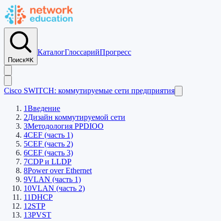
Каталог
Глоссарий
Прогресс
Поиск
⌘K
Cisco SWITCH: коммутируемые сети предприятия
1
Введение
2
Дизайн коммутируемой сети
3
Методология PPDIOO
4
CEF (часть 1)
5
CEF (часть 2)
6
CEF (часть 3)
7
CDP и LLDP
8
Power over Ethernet
9
VLAN (часть 1)
10
VLAN (часть 2)
11
DHCP
12
STP
13
PVST