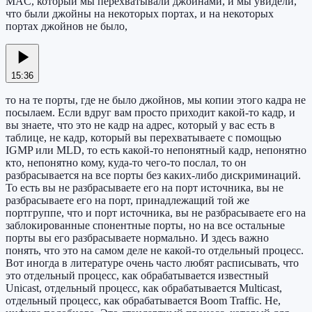
MAC, который мы перехватывали джойнами, и мы увидели,
что были джойны на некоторых портах, и на некоторых
портах джойнов не было,
15:36
то на те порты, где не было джойнов, мы копии этого кадра не
посылаем. Если вдруг вам просто приходит какой-то кадр, и
вы знаете, что это не кадр на адрес, который у вас есть в
таблице, не кадр, который вы перехватываете с помощью
IGMP или MLD, то есть какой-то непонятный кадр, непонятно
кто, непонятно кому, куда-то чего-то послал, то он
разбрасывается на все порты без каких-либо дискриминаций.
То есть вы не разбрасываете его на порт источника, вы не
разбрасываете его на порт, принадлежащий той же
портгруппе, что и порт источника, вы не разбрасываете его на
заблокированные спонентные порты, но на все остальные
порты вы его разбрасываете нормально. И здесь важно
понять, что это на самом деле не какой-то отдельный процесс.
Вот иногда в литературе очень часто любят расписывать, что
это отдельный процесс, как обрабатывается известный
Unicast, отдельный процесс, как обрабатывается Multicast,
отдельный процесс, как обрабатывается Boom Traffic. Не,