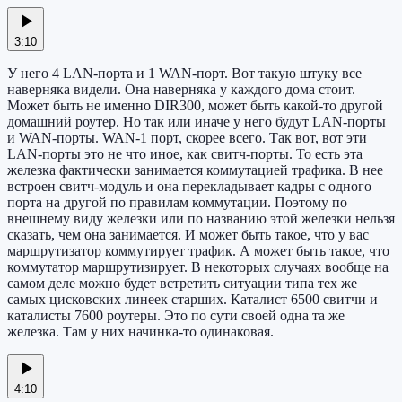
3:10
У него 4 LAN-порта и 1 WAN-порт. Вот такую штуку все
наверняка видели. Она наверняка у каждого дома стоит.
Может быть не именно DIR300, может быть какой-то другой
домашний роутер. Но так или иначе у него будут LAN-порты
и WAN-порты. WAN-1 порт, скорее всего. Так вот, вот эти
LAN-порты это не что иное, как свитч-порты. То есть эта
железка фактически занимается коммутацией трафика. В нее
встроен свитч-модуль и она перекладывает кадры с одного
порта на другой по правилам коммутации. Поэтому по
внешнему виду железки или по названию этой железки нельзя
сказать, чем она занимается. И может быть такое, что у вас
маршрутизатор коммутирует трафик. А может быть такое, что
коммутатор маршрутизирует. В некоторых случаях вообще на
самом деле можно будет встретить ситуации типа тех же
самых цисковских линеек старших. Каталист 6500 свитчи и
каталисты 7600 роутеры. Это по сути своей одна та же
железка. Там у них начинка-то одинаковая.
4:10