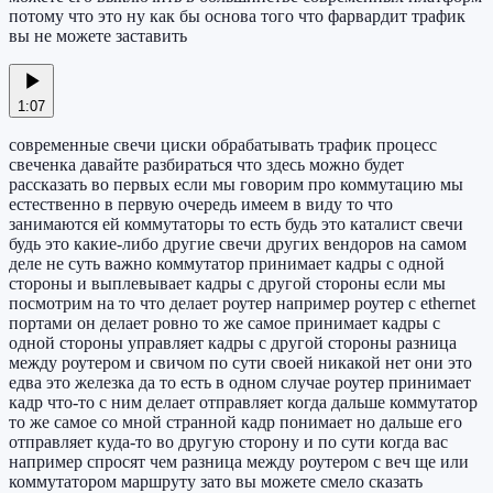
потому что это ну как бы основа того что фарвардит трафик
вы не можете заставить
1:07
современные свечи циски обрабатывать трафик процесс
свеченка давайте разбираться что здесь можно будет
рассказать во первых если мы говорим про коммутацию мы
естественно в первую очередь имеем в виду то что
занимаются ей коммутаторы то есть будь это каталист свечи
будь это какие-либо другие свечи других вендоров на самом
деле не суть важно коммутатор принимает кадры с одной
стороны и выплевывает кадры с другой стороны если мы
посмотрим на то что делает роутер например роутер с ethernet
портами он делает ровно то же самое принимает кадры с
одной стороны управляет кадры с другой стороны разница
между роутером и свичом по сути своей никакой нет они это
едва это железка да то есть в одном случае роутер принимает
кадр что-то с ним делает отправляет когда дальше коммутатор
то же самое со мной странной кадр понимает но дальше его
отправляет куда-то во другую сторону и по сути когда вас
например спросят чем разница между роутером с веч ще или
коммутатором маршруту зато вы можете смело сказать