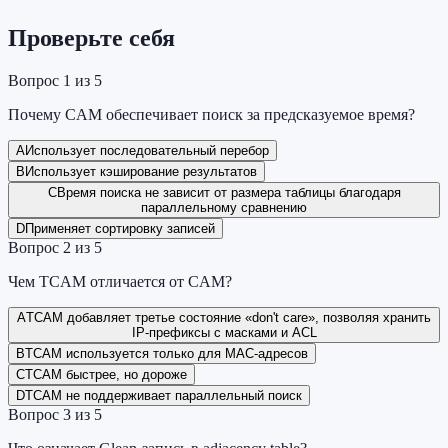
Проверьте себя
Вопрос
1
из
5
Почему CAM обеспечивает поиск за предсказуемое время?
A
Использует последовательный перебор
B
Использует кэширование результатов
C
Время поиска не зависит от размера таблицы благодаря
параллельному сравнению
D
Применяет сортировку записей
Вопрос
2
из
5
Чем TCAM отличается от CAM?
A
TCAM добавляет третье состояние «don't care», позволяя хранить
IP-префиксы с масками и ACL
B
TCAM используется только для MAC-адресов
C
TCAM быстрее, но дороже
D
TCAM не поддерживает параллельный поиск
Вопрос
3
из
5