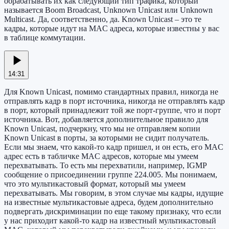
обрабатывать их как следующий тип трафика, который
называется Boom Broadcast, Unknown Unicast или Unknown
Multicast. Да, соответственно, да. Known Unicast – это те
кадры, которые идут на MAC адреса, которые известны у вас
в таблице коммутации.
14:31
Для Known Unicast, помимо стандартных правил, никогда не
отправлять кадр в порт источника, никогда не отправлять кадр
в порт, который принадлежит той же порт-группе, что и порт
источника. Вот, добавляется дополнительное правило для
Known Unicast, подчеркну, что мы не отправляем копии
Known Unicast в порты, за которыми не сидит получатель.
Если мы знаем, что какой-то кадр пришел, и он есть, его MAC
адрес есть в табличке MAC адресов, которые мы умеем
перехватывать. То есть мы перехватили, например, IGMP
сообщение о присоединении группе 224.005. Мы понимаем,
что это мультикастовый формат, который мы умеем
перехватывать. Мы говорим, в этом случае мы кадры, идущие
на известные мультикастовые адреса, будем дополнительно
подвергать дискриминации по еще такому признаку, что если
у нас приходит какой-то кадр на известный мультикастовый