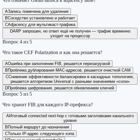
Что означает Glean-запись в adjacency table?
A
Запись помечена для удаления
B
Соседство установлено и работает
C
Adjacency для мультикаст-трафика
D
ARP запрошен, но ответ ещё не получен — трафик временно
уходит на процессор
Вопрос
4
из
5
Что такое CEF Polarization и как она решается?
A
Ошибка при заполнении FIB, решается перезагрузкой
B
Проблема дублирования MAC-адресов, решается очисткой CAM
C
Снижение эффективности балансировки в каскадных топологиях,
решается алгоритмом Universal с разными значениями «соли»
D
Проблема шифрования, решается обновлением ключей
Вопрос
5
из
5
Что хранит FIB для каждого IP-префикса?
A
Итоговый connected next-hop с готовыми заголовками канального
уровня
B
Полный маршрут до назначения
C
Только IP-адрес следующего хопа