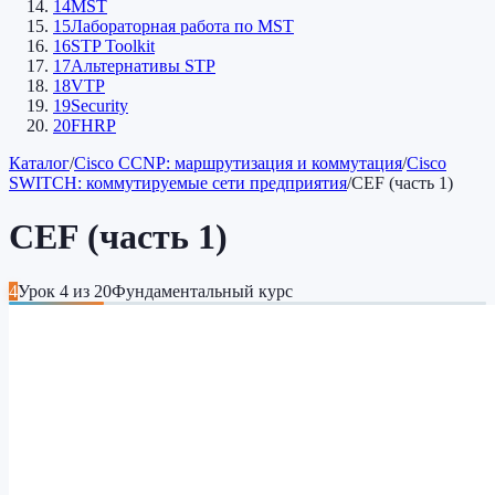
14
MST
15
Лабораторная работа по MST
16
STP Toolkit
17
Альтернативы STP
18
VTP
19
Security
20
FHRP
Каталог
/
Cisco CCNP: маршрутизация и коммутация
/
Cisco
SWITCH: коммутируемые сети предприятия
/
CEF (часть 1)
CEF (часть 1)
4
Урок
4
из
20
Фундаментальный курс