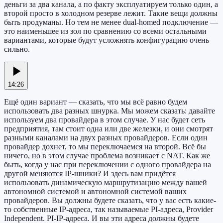
деньги за два канала, а по факту эксплуатируем только один, а
второй просто в холодном резерве лежит. Такие вещи должны
быть продуманы. Но тем не менее dual-homed подключение —
это наименьшее из зол по сравнению со всеми остальными
вариантами, которые будут усложнять конфигурацию очень
сильно.
14:26
Ещё один вариант — сказать, что мы всё равно будем
использовать два разных шнурка. Мы можем сказать: давайте
используем два провайдера в этом случае. У нас будет сеть
предприятия, там стоит одна или две железки, и они смотрят
разными каналами на двух разных провайдеров. Если один
провайдер дохнет, то мы переключаемся на второй. Всё бы
ничего, но в этом случае проблема возникает с NAT. Как же
быть, когда у нас при переключении с одного провайдера на
другой меняются IP-шники? И здесь вам придётся
использовать динамическую маршрутизацию между вашей
автономной системой и автономной системой ваших
провайдеров. Вы должны будете сказать, что у вас есть какие-
то собственные IP-адреса, так называемые PI-адреса, Provider
Independent. PI-IP-адреса. И вы эти адреса должны будете