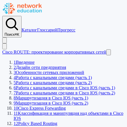
Каталог
Глоссарий
Прогресс
Поиск
⌘K
Cisco ROUTE: проектирование корпоративных сетей
1
Введение
2
Дизайн сети предприятия
3
Особенности сетевых приложений
4
Работа с канальными средами (часть 1)
5
Работа с канальными средами (часть 2)
6
Работа с канальными средами в Cisco IOS (часть 1)
7
Работа с канальными средами в Cisco IOS (часть 2)
8
Маршрутизация в Cisco IOS (часть 1)
9
Маршрутизация в Cisco IOS (часть 2)
10
Cisco Express Forwarding
11
Классификация и манипуляция над объектами в Cisco
IOS
12
Policy Based Routing