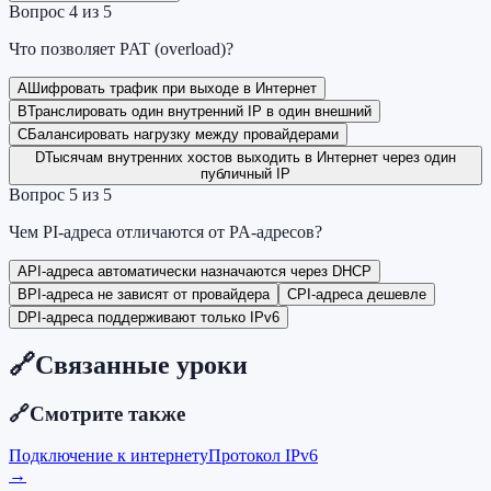
Вопрос
4
из
5
Что позволяет PAT (overload)?
A
Шифровать трафик при выходе в Интернет
B
Транслировать один внутренний IP в один внешний
C
Балансировать нагрузку между провайдерами
D
Тысячам внутренних хостов выходить в Интернет через один
публичный IP
Вопрос
5
из
5
Чем PI-адреса отличаются от PA-адресов?
A
PI-адреса автоматически назначаются через DHCP
B
PI-адреса не зависят от провайдера
C
PI-адреса дешевле
D
PI-адреса поддерживают только IPv6
🔗
Связанные уроки
🔗
Смотрите также
Подключение к интернету
Протокол IPv6
→