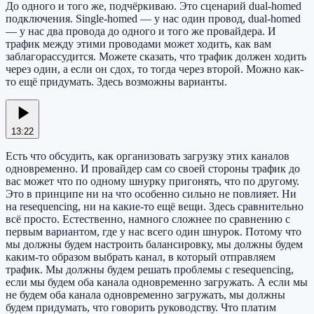
До одного и того же, подчёркиваю. Это сценарий dual-homed
подключения. Single-homed — у нас один провод, dual-homed
— у нас два провода до одного и того же провайдера. И
трафик между этими проводами может ходить, как вам
заблагорассудится. Можете сказать, что трафик должен ходить
через один, а если он сдох, то тогда через второй. Можно как-
то ещё придумать. Здесь возможны варианты.
13:22
Есть что обсудить, как организовать загрузку этих каналов
одновременно. И провайдер сам со своей стороны трафик до
вас может что по одному шнурку пригонять, что по другому.
Это в принципе ни на что особенно сильно не повлияет. Ни
на resequencing, ни на какие-то ещё вещи. Здесь сравнительно
всё просто. Естественно, намного сложнее по сравнению с
первым вариантом, где у нас всего один шнурок. Потому что
мы должны будем настроить балансировку, мы должны будем
каким-то образом выбрать канал, в который отправляем
трафик. Мы должны будем решать проблемы с resequencing,
если мы будем оба канала одновременно загружать. А если мы
не будем оба канала одновременно загружать, мы должны
будем придумать, что говорить руководству. Что платим