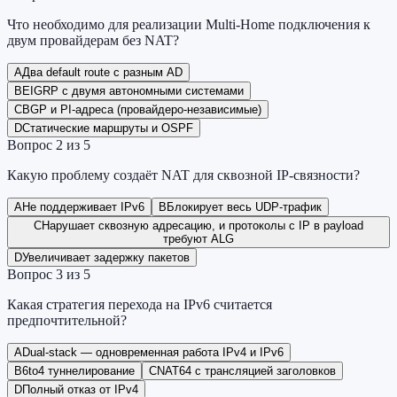
Что необходимо для реализации Multi-Home подключения к
двум провайдерам без NAT?
A
Два default route с разным AD
B
EIGRP с двумя автономными системами
C
BGP и PI-адреса (провайдеро-независимые)
D
Статические маршруты и OSPF
Вопрос
2
из
5
Какую проблему создаёт NAT для сквозной IP-связности?
A
Не поддерживает IPv6
B
Блокирует весь UDP-трафик
C
Нарушает сквозную адресацию, и протоколы с IP в payload
требуют ALG
D
Увеличивает задержку пакетов
Вопрос
3
из
5
Какая стратегия перехода на IPv6 считается
предпочтительной?
A
Dual-stack — одновременная работа IPv4 и IPv6
B
6to4 туннелирование
C
NAT64 с трансляцией заголовков
D
Полный отказ от IPv4