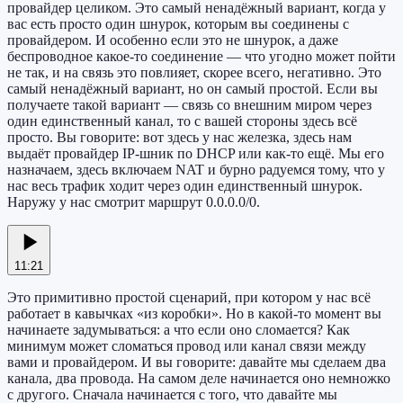
провайдер целиком. Это самый ненадёжный вариант, когда у
вас есть просто один шнурок, которым вы соединены с
провайдером. И особенно если это не шнурок, а даже
беспроводное какое-то соединение — что угодно может пойти
не так, и на связь это повлияет, скорее всего, негативно. Это
самый ненадёжный вариант, но он самый простой. Если вы
получаете такой вариант — связь со внешним миром через
один единственный канал, то с вашей стороны здесь всё
просто. Вы говорите: вот здесь у нас железка, здесь нам
выдаёт провайдер IP-шник по DHCP или как-то ещё. Мы его
назначаем, здесь включаем NAT и бурно радуемся тому, что у
нас весь трафик ходит через один единственный шнурок.
Наружу у нас смотрит маршрут 0.0.0.0/0.
11:21
Это примитивно простой сценарий, при котором у нас всё
работает в кавычках «из коробки». Но в какой-то момент вы
начинаете задумываться: а что если оно сломается? Как
минимум может сломаться провод или канал связи между
вами и провайдером. И вы говорите: давайте мы сделаем два
канала, два провода. На самом деле начинается оно немножко
с другого. Сначала начинается с того, что давайте мы