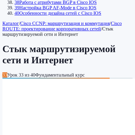
38
Работа с атрибутами BGP в Cisco IOS
39
Настройка BGP AF-Mode в Cisco IOS
40
Особенности дизайна сетей c Cisco IOS
Каталог
/
Cisco CCNP: маршрутизация и коммутация
/
Cisco
ROUTE: проектирование корпоративных сетей
/
Стык
маршрутизируемой сети и Интернет
Стык маршрутизируемой
сети и Интернет
33
Урок
33
из
40
Фундаментальный курс