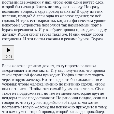
поставим две железки у нас, чтобы если один роутер сдох,
второй бы начал работать по тому же проводу. Но сразу
возникает вопрос: а куда провод втыкать? В одну из этих
железок, правда? А если одна из железок сдохнет, то всё
сдохло. И здесь есть варианты, когда на физическом уровне
некоторые устройства позволяют так называемый порт в
bypass переключить. И у вас будет провод приходить в одну
железку. Рядом стоит вторая такая же. И они между собой
соединены. И эти порты связаны в режиме bypass. Bypass.
12:21
Если железка целиком дохнет, то тут просто релюшка
закорачивает эти контакты. И у вас получается, что провод
такой странной формы приходит. Трафик начинает ходить
через вторую железку. Но это надо, чтобы сложились все
условия: чтобы железка именно по питанию сдохла, чтобы
она не зависла. Чтобы этот самый bypass включился. Cisco
такое не поддерживает, но тем не менее некоторые другие
вендоры такое предоставляют. Но рано или поздно, если вы
говорите, что тут у нас задолбало всё падать, мы хотим
поставить вторую железку, вы неизбежно приходите к тому,
что вам нужен второй провод, второй канал до провайдера.