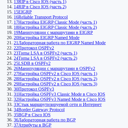
13
RIP в Cisco IOS (часть 1)
14
RIP в Cisco IOS (часть 2)
15
EIGRP
16
Reliable Transport Protocol
17
Настройка EIGRP Classic Mode (часть 1)
18
Настройка EIGRP Classic Mode (часть 2)
19
Манипуляции с маршрутами в EIGRP
20
Настройка EIGRP Named Mode
21
Лабораторная работа по EIGRP Named Mode
22
Протокол OSPFv2
23
Типы LSA в OSPFv2 (часть 1)
24
Типы LSA в OSPFv2 (часть 2)
25
LSDB в OSPFv2
26
Манипуляции с маршрутами в OSPFv2
27
Настройка OSPFv2 в Cisco IOS (часть 1)
28
Настройка OSPFv2 в Cisco IOS (часть 2)
29
Настройка OSPFv2 в Cisco IOS (часть 3)
30
Протокол OSPFv3
31
Настройка OSPFv3 Classic Mode в Cisco IOS
32
Настройка OSPFv3 Named Mode в Cisco IOS
33
Стык маршрутизируемой сети и Интернет
34
Border Gateway Protocol
35
BGP в Cisco IOS
36
Лабораторная работа по BGP
37
Атрибуты в BGP