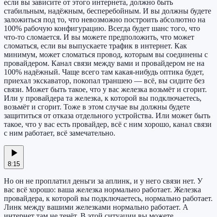
если вы зависите от этого интернета, должно быть
стабильным, надёжным, бесперебойным. И вы должны будете
заложиться под то, что невозможно построить абсолютно на
100% рабочую конфигурацию. Всегда будет шанс того, что
что-то сломается. И вы можете предположить, что может
сломаться, если вы выпускаете трафик в интернет. Как
минимум, может сломаться провод, которым вы соединены с
провайдером. Канал связи между вами и провайдером не на
100% надёжный. Чаще всего там какая-нибудь оптика будет,
приехал экскаватор, покопал траншею — всё, вы сидите без
связи. Может быть такое, что у вас железка возьмёт и сгорит.
Или у провайдера та железка, к которой вы подключаетесь,
возьмёт и сгорит. Тоже в этом случае вы должны будете
защититься от отказа отдельного устройства. Или может быть
такое, что у вас есть провайдер, всё с ним хорошо, канал связи
с ним работает, всё замечательно.
8:15
Но он не проплатил деньги за аплинк, и у него связи нет. У
вас всё хорошо: ваша железка нормально работает. Железка
провайдера, к которой вы подключаетесь, нормально работает.
Линк между вашими железками нормально работает. А
интернет там не течёт. В этой ситуации вы можете