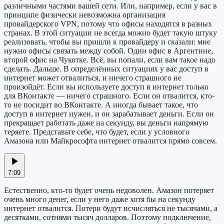
различными частями вашей сети. Или, например, если у вас в
принципе физически невозможна организация
провайдерского VPN, потому что офисы находятся в разных
странах. В этой ситуации не всегда можно будет такую штуку
реализовать, чтобы вы пришли к провайдеру и сказали: мне
нужно офисы связать между собой. Один офис в Аргентине,
второй офис на Чукотке. Всё, вы попали, если вам такое надо
сделать. Дальше. В определённых ситуациях у вас доступ в
интернет может отвалиться, и ничего страшного не
произойдёт. Если вы используете доступ в интернет только
для ВКонтакте — ничего страшного. Если он отвалится, кто-
то не посидит во ВКонтакте. А иногда бывает такое, что
доступ в интернет нужен, и он зарабатывает деньги. Если он
прекращает работать даже на секунду, вы деньги напрямую
теряете. Представьте себе, что будет, если у условного
Амазона или Майкрософта интернет отвалится прямо совсем.
7:09
Естественно, кто-то будет очень недоволен. Амазон потеряет
очень много денег, если у него даже хотя бы на секунду
интернет отвалится. Потери будут исчисляться не тысячами, а
десятками, сотнями тысяч долларов. Поэтому подключение,