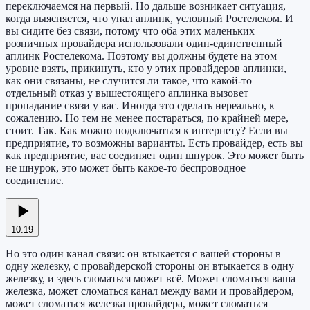
переключаемся на первый. Но дальше возникает ситуация,
когда выясняется, что упал аплинк, условный Ростелеком. И
вы сидите без связи, потому что оба этих маленьких
розничных провайдера использовали один-единственный
аплинк Ростелекома. Поэтому вы должны будете на этом
уровне взять, прикинуть, кто у этих провайдеров аплинки,
как они связаны, не случится ли такое, что какой-то
отдельный отказ у вышестоящего аплинка вызовет
пропадание связи у вас. Иногда это сделать нереально, к
сожалению. Но тем не менее постараться, по крайней мере,
стоит. Так. Как можно подключаться к интернету? Если вы
предприятие, то возможны варианты. Есть провайдер, есть вы
как предприятие, вас соединяет один шнурок. Это может быть
не шнурок, это может быть какое-то беспроводное
соединение.
10:19
Но это один канал связи: он втыкается с вашей стороны в
одну железку, с провайдерской стороны он втыкается в одну
железку, и здесь сломаться может всё. Может сломаться ваша
железка, может сломаться канал между вами и провайдером,
может сломаться железка провайдера, может сломаться