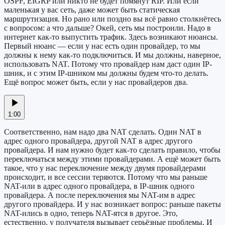
OSPF, EIGRP или никто не будет помянут RIP. Или если
маленькая у вас сеть, даже может быть статическая
маршрутизация. Но рано или поздно вы всё равно столкнётесь
с вопросом: а что дальше? Окей, сеть мы построили. Надо в
интернет как-то выпустить трафик. Здесь возникают нюансы.
Первый нюанс — если у нас есть один провайдер, то мы
должны к нему как-то подключиться. И мы должны, наверное,
использовать NAT. Потому что провайдер нам даст один IP-
шник, и с этим IP-шником мы должны будем что-то делать.
Ещё вопрос может быть, если у нас провайдеров два.
1:00
Соответственно, нам надо два NAT сделать. Один NAT в
адрес одного провайдера, другой NAT в адрес другого
провайдера. И нам нужно будет как-то сделать правило, чтобы
переключаться между этими провайдерами. А ещё может быть
такое, что у нас переключение между двумя провайдерами
происходит, и все сессии теряются. Потому что мы раньше
NAT-или в адрес одного провайдера, в IP-шник одного
провайдера. А после переключения мы NAT-им в адрес
другого провайдера. И у нас возникает вопрос: раньше пакеты
NAT-ились в одно, теперь NAT-ятся в другое. Это,
естественно, у получателя вызывает серьёзные проблемы. И