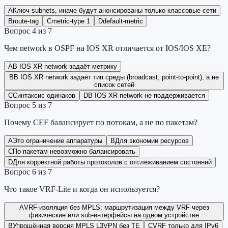
A
Ключ subnets, иначе будут анонсированы только классовые сети
B
route-tag
C
metric-type 1
D
default-metric
Вопрос
4
из
7
Чем network в OSPF на IOS XR отличается от IOS/IOS XE?
A
В IOS XR network задаёт метрику
B
В IOS XR network задаёт тип среды (broadcast, point-to-point), а не
список сетей
C
Синтаксис одинаков
D
В IOS XR network не поддерживается
Вопрос
5
из
7
Почему CEF балансирует по потокам, а не по пакетам?
A
Это ограничение аппаратуры
B
Для экономии ресурсов
C
По пакетам невозможно балансировать
D
Для корректной работы протоколов с отслеживанием состояний
Вопрос
6
из
7
Что такое VRF-Lite и когда он используется?
A
VRF-изоляция без MPLS: маршрутизация между VRF через
физические или sub-интерфейсы на одном устройстве
B
Упрощённая версия MPLS L3VPN без TE
C
VRF только для IPv6