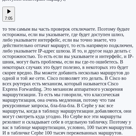
7:05
то тем самым вы часть проверок отключаете. Поэтому будьте
осторожны, если вы указываете, где будет доступен шлюз,
либо указываете интерфейс, если вы точно знаете, что
действительно оттачат маршрут, то есть напрямую подключен,
либо указываете IP-адрес шлюза. И то, и другое надо делать с
осторожностью. То есть если вы указываете и интерфейс, и IP-
шник, могут быть проблемы, если вы где-то ошибетесь. В
некоторых случаях это будет полезно, в некоторых это будет
скорее вредно. Вы можете добавить несколько маршрутов до
одной и той же сети. Cisco позволяет это делать. В Cisco во
всех роутерах есть механизм, который называется Cisco
Express Forwarding. Это механизм аппаратного ускорения
маршрутизации. То есть мы говорили, что классическая
маршрутизация, она очень медленная, потому что там
рекурсивные запросы, бла-бла-бла. В Cephe у вас все
маршруты, когда в таблицу маршрутизации добавляются, они
могут смотреть куда угодно. Но Cephe все эти маршруты
резолвит и складывает себе в отдельную табличку. Поэтому у
вас в таблице маршрутизации, условно, 100 тысяч маршрутов.
И в табличке Cephe 100 тысяч пережеванных маршрутов.