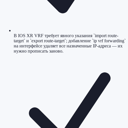
В IOS XR VRF требует явного указания `import route-
target` и `export route-target`; добавление `ip vrf forwarding`
на интерфейсе удаляет все назначенные IP-адреса — их
нужно прописать заново.