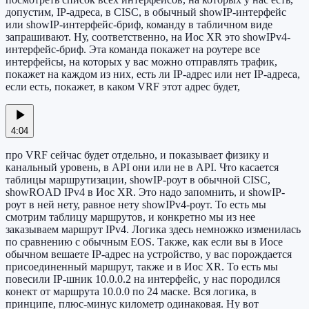
допустим, IP-адреса, в CISC, в обычный showIP-интерфейс
или showIP-интерфейс-бриф, команду в табличном виде
запрашивают. Ну, соответственно, на Иос XR это showIPv4-
интерфейс-бриф. Эта команда покажет на роутере все
интерфейсы, на которых у вас можно отправлять трафик,
покажет на каждом из них, есть ли IP-адрес или нет IP-адреса,
если есть, покажет, в каком VRF этот адрес будет,
4:04
про VRF сейчас будет отдельно, и показывает физику и
канальный уровень, в API они или не в API. Что касается
таблицы маршрутизации, showIP-роут в обычной CISC,
showROAD IPv4 в Иос XR. Это надо запомнить, и showIP-
роут в ней нету, равное нету showIPv4-роут. То есть мы
смотрим таблицу маршрутов, и конкретно мы из нее
заказываем маршрут IPv4. Логика здесь немножко изменилась
по сравнению с обычным EOS. Также, как если вы в Иосе
обычном вешаете IP-адрес на устройство, у вас порождается
присоединенный маршрут, также и в Иос XR. То есть мы
повесили IP-шник 10.0.0.2 на интерфейс, у нас породился
конект от маршрута 10.0.0 по 24 маске. Вся логика, в
принципе, плюс-минус километр одинаковая. Ну вот