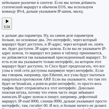
небольшое различие в синтезе. Если мы хотим добавить
статический маршрут в обычном EOS, мы используем
команду IPv4, дальше указываем IP-шник, маску,
5:04
и дальше два параметра. Ну, на самом деле параметров
больше, но основные два. Это интерфейс, через который
маршрут будет доступен, и IP-адрес, через который он, опять
же, будет доступен. IP-адрес шлюза. Если вы не указываете IP-
адрес шлюза, то маршрут все равно в таблицу принимается,
но добавляется так называемый присоединенный маршрут. То
есть если вы указываете только интерфейс, на котором этот
маршрут будет доступен, то Cisco будет предполагать, что все
узлы в этой сети доступны напрямую через интерфейс. Если
мы говорим, например, про Ethernet, все узлы будут пытаться
нащупаться протоколом ARP. Если вы указываете, что там это
будет не broadcast, а point-to-point интерфейс, то просто весь
трафик будет отправляться в этот интерфейс. Довольно
опасная штука, потому что очень часто люди забывают
написать IP-адрес шлюза и пишут, например, дефолтный
маршрут, IP-road 0000, слоишь 0000, дальше указывают просто
интерфейс, там, гигабит 00. И все, и больше ничего не делают.