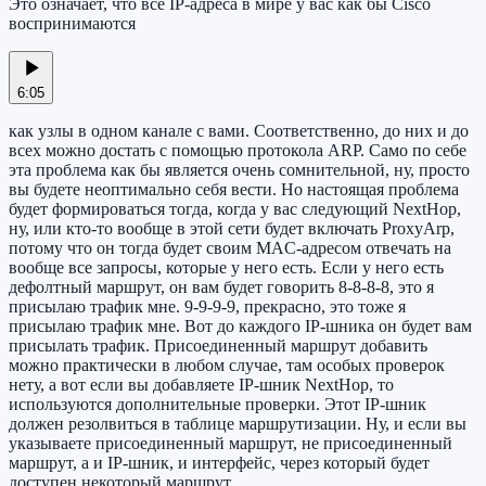
Это означает, что все IP-адреса в мире у вас как бы Cisco
воспринимаются
6:05
как узлы в одном канале с вами. Соответственно, до них и до
всех можно достать с помощью протокола ARP. Само по себе
эта проблема как бы является очень сомнительной, ну, просто
вы будете неоптимально себя вести. Но настоящая проблема
будет формироваться тогда, когда у вас следующий NextHop,
ну, или кто-то вообще в этой сети будет включать ProxyArp,
потому что он тогда будет своим MAC-адресом отвечать на
вообще все запросы, которые у него есть. Если у него есть
дефолтный маршрут, он вам будет говорить 8-8-8-8, это я
присылаю трафик мне. 9-9-9-9, прекрасно, это тоже я
присылаю трафик мне. Вот до каждого IP-шника он будет вам
присылать трафик. Присоединенный маршрут добавить
можно практически в любом случае, там особых проверок
нету, а вот если вы добавляете IP-шник NextHop, то
используются дополнительные проверки. Этот IP-шник
должен резолвиться в таблице маршрутизации. Ну, и если вы
указываете присоединенный маршрут, не присоединенный
маршрут, а и IP-шник, и интерфейс, через который будет
доступен некоторый маршрут,