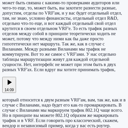
может быть связана с какими-то проверками аудиторов или
чего-то еще, то, может быть, вы захотите разнести разные,
допустим, отделы по VRF'ам, и у вас будет отдельный отдел,
там, не знаю, условно финансисты, отдельный отдел R&D,
отдельно что-то еще, и вот каждый отдельный свой отдел
крутится в своем отдельном VRF'е. То есть трафик разных
отделов между собой в принципе теоретически ходить не
может, потому что между ними как бы даже просто
гипотетически нет маршрута. Так же, как в случае с
Виланами. Между разными Виланами мы трафик не
коммутируем. Вот то же самое с VRF'ами. У нас отдельно
таблицы маршрутизации живут для каждой отдельной
сущности. Нет, интерфейс не может при этом быть в двух
разных VRF'ах. Если вдруг вы хотите принимать трафик,
14:09
который относится к двум разным VRF'ам, вам, так же, как и в
случае с Виланами, надо будет его как-то промаркировать. В
случае с Виланами мы маркируем трафик 802.1Q чаще всего.
Но в принципе вы можете 802.1Q образом же маркировать
трафик и в VRF. Если говорить про классический, скажем,
вендор и независимый пример, когда у вас есть роутер.