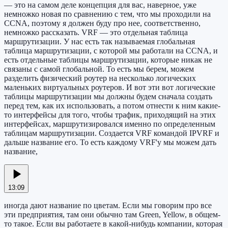
— это на самом деле концепция для вас, наверное, уже
немножко новая по сравнению с тем, что мы проходили на
CCNA, поэтому я должен буду про нее, соответственно,
немножко рассказать. VRF — это отдельная таблица
маршрутизации. У нас есть так называемая глобальная
таблица маршрутизации, с которой мы работали на CCNA, и
есть отдельные таблицы маршрутизации, которые никак не
связаны с самой глобальной. То есть мы берем, можем
разделить физический роутер на несколько логических
маленьких виртуальных роутеров. И вот эти вот логические
таблицы маршрутизации мы должны будем сначала создать
перед тем, как их использовать, а потом отнести к ним какие-
то интерфейсы для того, чтобы трафик, приходящий на этих
интерфейсах, маршрутизировался именно по определенным
таблицам маршрутизации. Создается VRF командой IPVRF и
дальше название его. То есть каждому VRF'у мы можем дать
название,
13:09
иногда дают название по цветам. Если мы говорим про все
эти предприятия, там они обычно там Green, Yellow, в общем-
то такое. Если вы работаете в какой-нибудь компании, которая