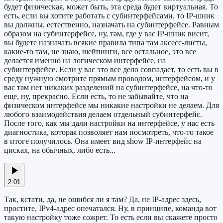
будет физическая, может быть, эта среда будет виртуальная. То
есть, если вы хотите работать с субинтерфейсами, то IP-шник
вы должны, естественно, назначать на субинтерфейсе. Равным
образом на субинтерфейсе, ну, там, где у вас IP-шник висит,
вы будете назначать всякие правила типа там аксесс-листы,
какие-то там, не знаю, шейпинги, все остальное, это все
делается именно на логическом интерфейсе, на
субинтерфейсе. Если у вас это все дело совпадает, то есть вы в
среду нужную смотрите прямым проводом, интерфейсом, и у
вас там нет никаких разделений на субинтерфейсе, на что-то
еще, ну, прекрасно. Если есть, то не забывайте, что на
физическом интерфейсе мы никакие настройки не делаем. Для
любого взаимодействия делаем отдельный субинтерфейс.
После того, как мы дали настройки на интерфейсе, у нас есть
диагностика, которая позволяет нам посмотреть, что-то такое
в итоге получилось. Она имеет вид show IP-интерфейс на
цисках, на обычных, либо есть...
2:01
Так, кстати, да, не ошибся ли я там? Да, не IP-адрес здесь,
простите, IPv4-адрес опечатался. Ну, в принципе, команда вот
такую настройку тоже сожрет. То есть если вы скажете просто