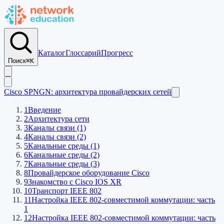
Каталог
Глоссарий
Прогресс
Поиск
⌘K
Cisco SPNGN: архитектура провайдерских сетей
1
Введение
2
Архитектура сети
3
Каналы связи (1)
4
Каналы связи (2)
5
Канальные среды (1)
6
Канальные среды (2)
7
Канальные среды (3)
8
Провайдерское оборудование Cisco
9
Знакомство с Cisco IOS XR
10
Транспорт IEEE 802
11
Настройка IEEE 802-совместимой коммутации: часть
1
12
Настройка IEEE 802-совместимой коммутации: часть