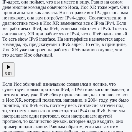
IP-адрес, она поймет, что вы имеете в виду. Равно на самом
деле многие команды обычного Иоса, Иос XR тоже жрет. Они
прописаны там как алиасы. Но в справке вот IP-адрес она вам
не покажет, она вам потребует IPv4-адрес. Соответственно, в
диагностике тоже в Иос XR заменяется все с IP на IPv4. Если
мы работаем с IPv4, на IPv6, если мы работаем с IPv6. То есть
синтаксис у XR при работе что с IPv4, что с IPv6 одинаковый.
То есть show IPv6 interface. На интерфейсе назначается адрес
команды, ну, предсказуемый IPv6-адрес. То есть, в принципе,
Иос XR уже настроен на работу с IPv6 намного лучше, чем
это делает Иос обычный.
3:01
Если Иос обычный изначально создавался в логике, что
существует только протокол IPv4, а IPv6 никакого не бывает, и
потом к нему уже IPv6 сбоку приклеивали, как попало, то вот
в Иос XR, который появился, напомню, в 2004 году, уже было
понятно, что IPv6 есть, поэтому весь синтаксис заточен под
то, что нету какого-то превосходства IPv4 над IPv6. Если мы
настраиваем один протокол, если настраиваем другой
протокол, то количество буквок, которые надо вводить, оно
примерно одинаковое. Равным образом, если мы захотим
посмотреть список всех интерфейсов, на которых у нас есть,