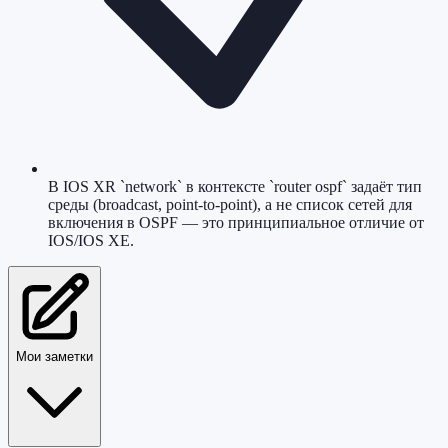
В IOS XR `network` в контексте `router ospf` задаёт тип
среды (broadcast, point-to-point), а не список сетей для
включения в OSPF — это принципиальное отличие от
IOS/IOS XE.
Мои заметки