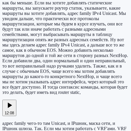
как бы меньше. Если вы хотите добавлять статические
маршруты, вы запускаете роутер статик, указываете, какие
маршруты вы хотите добавлять, адрес family IPv4 Unicast. Мы
увидим дальше, что практически все протоколы
маршрутизации, которые мы будем в курсе изучать, они все
будут так или иначе работать с разными адресными
семействами, могут выбрасывать маршруты в таблицу
маршрутизации опять же разных адресных семейств. Ну вот
мы здесь делаем адрес family IPv4 Unicast, а дальше все то же
самое, как в обычном EOS. Можно добавить несколько
маршрутов до одной и той же сети в сторону разных NextHop.
Если добавили два, один нормальный и один неправильный,
то вот неправильный надо ручками удалить. Также, как и в
случае с обычным EOS, чаще всего мы хотим добавлять
маршруты до какого-то конкретного NextHop, и чаще всего
мы не хотим указывать адрес интерфейса, через который это
все будет доступно. И тогда синтаксис команды, которая будет
это делать, будет иметь вид router static,
12:08
адрес family чего-то там Unicast, и IPшник, маска сети, и
IPшник шлюза. Так. Если мы хотим работать с VRF'ами. VRF