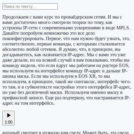
Продолжаем с вами курс по провайдерским сетям. И мы с
вами достаточно много смотрели теории по тому, как
устроены IP-сети с современными ускорениями в виде MPLS.
Давайте попробуем немножечко это все дело
поконфигурировать. Первое, что нам нужно будет узнать, это,
соответственно, первые команды, с которыми сталкивается
абсолютно любой сетевик. Я думаю, что, в принципе, вы
догадываетесь, как назначается IP-адрес. Мы с вами это уже
даже делали, но на всякий случай я вам показываю, чтобы вы
команду видели, что если вдруг мы работаем на роутере EOS,
мы используем на интерфейсе команду IP-адрес и дальше IP-
шника маска. Если мы используем в EOS XR, то мы
используем, в принципе, такой же синтаксис, интерфейс чего-
то там, и в субконтексте настройки этого интерфейса IP-адрес,
но уже без десятичной маски. Используем именно маску в
префиксной записи. Еще раз подчеркну, что настраивается IP-
адрес на том интерфейсе,
1:00
который смотрит в нужную вам среду. Может быть, эта среда