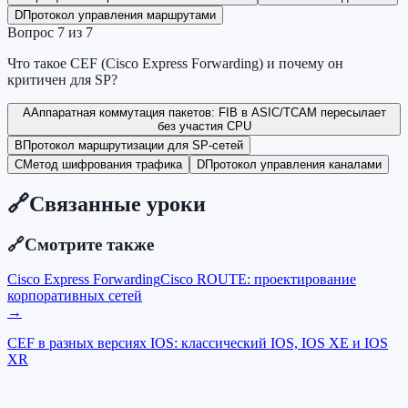
D
Протокол управления маршрутами
Вопрос
7
из
7
Что такое CEF (Cisco Express Forwarding) и почему он
критичен для SP?
A
Аппаратная коммутация пакетов: FIB в ASIC/TCAM пересылает
без участия CPU
B
Протокол маршрутизации для SP-сетей
C
Метод шифрования трафика
D
Протокол управления каналами
🔗
Связанные уроки
🔗
Смотрите также
Cisco Express Forwarding
Cisco ROUTE: проектирование
корпоративных сетей
→
CEF в разных версиях IOS: классический IOS, IOS XE и IOS
XR