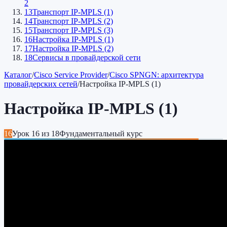
2
13
Транспорт IP-MPLS (1)
14
Транспорт IP-MPLS (2)
15
Транспорт IP-MPLS (3)
16
Настройка IP-MPLS (1)
17
Настройка IP-MPLS (2)
18
Сервисы в провайдерской сети
Каталог
/
Cisco Service Provider
/
Cisco SPNGN: архитектура
провайдерских сетей
/
Настройка IP-MPLS (1)
Настройка IP-MPLS (1)
16
Урок
16
из
18
Фундаментальный курс