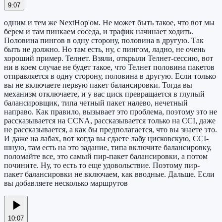
9:07
одним и тем же NextHop'ом. Не может быть такое, что вот мы
берем и там пинкаем соседа, и трафик начинает ходить.
Половина пингов в одну сторону, половина в другую. Так
быть не должно. Но там есть, ну, с пингом, ладно, не очень
хороший пример. Телнет. Взяли, открыли Телнет-сессию, вот
ни в коем случае не будет такое, что Телнет половина пакетов
отправляется в одну сторону, половина в другую. Если только
вы не включаете первую пакет балансировки. Тогда вы
механизм отключаете, и у вас циск превращается в глупый
балансировщик, типа четный пакет налево, нечетный
направо. Как правило, вызывает это проблема, поэтому это не
рассказывается на CCNA, рассказывается только на CCI, даже
не рассказывается, а как бы предполагается, что вы знаете это.
И даже на лабах, вот когда вы сдаете лабу цисковскую, CCI-
шную, там есть на это задание, типа включите балансировку,
поломайте все, это самый пир-пакет балансировки, а потом
почините. Ну, то есть то еще удовольствие. Поэтому пир-
пакет балансировки не включаем, как вводные. Дальше. Если
вы добавляете несколько маршрутов
10:07