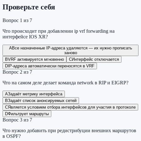
Проверьте себя
Вопрос
1
из
7
Что происходит при добавлении ip vrf forwarding на
интерфейсе IOS XR?
A
Все назначенные IP-адреса удаляются — их нужно прописать
заново
B
VRF активируется мгновенно
C
Интерфейс отключается
D
IP-адреса автоматически переносятся в VRF
Вопрос
2
из
7
Что на самом деле делает команда network в RIP и EIGRP?
A
Задаёт метрику интерфейса
B
Задаёт список анонсируемых сетей
C
Является условием отбора интерфейсов для участия в протоколе
D
Фильтрует маршруты
Вопрос
3
из
7
Что нужно добавить при редистрибуции внешних маршрутов
в OSPF?