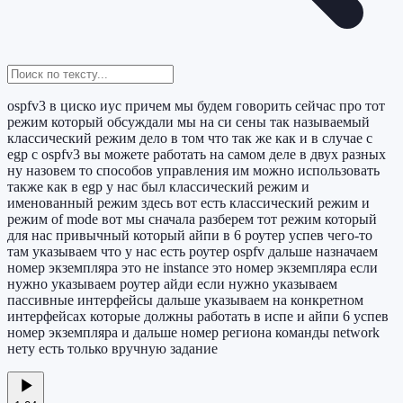
ospfv3 в циско иус причем мы будем говорить сейчас про тот
режим который обсуждали мы на си сены так называемый
классический режим дело в том что так же как и в случае с
egp с ospfv3 вы можете работать на самом деле в двух разных
ну назовем то способов управления им можно использовать
также как в egp у нас был классический режим и
именованный режим здесь вот есть классический режим и
режим of mode вот мы сначала разберем тот режим который
для нас привычный который айпи в 6 роутер успев чего-то
там указываем что у нас есть роутер ospfv дальше назначаем
номер экземпляра это не instance это номер экземпляра если
нужно указываем роутер айди если нужно указываем
пассивные интерфейсы дальше указываем на конкретном
интерфейсах которые должны работать в испе и айпи 6 успев
номер экземпляра и дальше номер региона команды network
нету есть только вручную задание