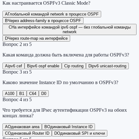
Как настраивается OSPFv3 Classic Mode?
A
Глобальной командой network в процессе OSPF
B
Через address-family в процессе OSPF
C
На интерфейсе командой ipv6 ospf — без глобальной команды
network
D
Через route-map на интерфейсе
Вопрос
2
из
5
Какая команда должна быть включена для работы OSPFv3?
A
ipv6 cef
B
ipv6 ospf enable
C
ip routing
D
ipv6 unicast-routing
Вопрос
3
из
5
Каково значение Instance ID по умолчанию в OSPFv3?
A
100
B
1
C
64
D
0
Вопрос
4
из
5
Что требуется для IPsec аутентификации OSPFv3 на обоих
концах линка?
A
Одинаковая area
B
Одинаковый Instance ID
C
Одинаковый Router ID
D
Одинаковый SPI и ключи