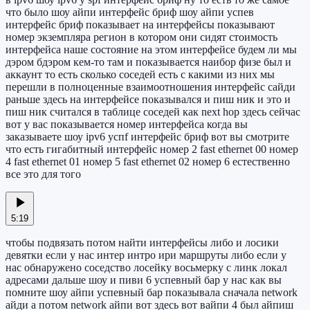
что было шоу айпи интерфейс бриф шоу айпи успев
интерфейс бриф показывает на интерфейсы показывают
номер экземпляра регион в котором они сидят стоимость
интерфейса наше состояние на этом интерфейсе будем ли мы
дэром бдэром кем-то там и показывается наибор физе был и
аккаунт то есть сколько соседей есть с какими из них мы
перешли в полноценные взаимоотношения интерфейс сайди
раньше здесь на интерфейсе показывался и пиш ник и это и
пиш ник считался в таблице соседей как next hop здесь сейчас
вот у вас показывается номер интерфейса когда вы
заказываете шоу ipv6 успf интерфейс бриф вот вы смотрите
что есть гигабитный интерфейс номер 2 fast ethernet 00 номер
4 fast ethernet 01 номер 5 fast ethernet 02 номер 6 естественно
все это для того
5:19
чтобы подвязать потом найти интерфейсы либо и лосики
девятки если у нас интер интро ири маршруты либо если у
нас обнаружено соседство лосейку восьмерку с линк локал
адресами дальше шоу и пиви 6 успевный бар у нас как вы
помните шоу айпи успевный бар показывала сначала network
айди а потом network айпи вот здесь вот вайпи 4 был айпиш