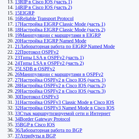
13
RIP в Cisco IOS (часть 1)
14
RIP в Cisco IOS (часть 2)
15
EIGRP
16
Reliable Transport Protocol
17
Настройка EIGRP Classic Mode (часть 1)
18
Настройка EIGRP Classic Mode (часть 2)
19
Манипуляции с маршрутами в EIGRP
20
Настройка EIGRP Named Mode
21
Лабораторная работа по EIGRP Named Mode
22
Протокол OSPFv2
23
Типы LSA в OSPFv2 (часть 1)
24
Типы LSA в OSPFv2 (часть 2)
25
LSDB в OSPFv2
26
Манипуляции с маршрутами в OSPFv2
27
Настройка OSPFv2 в Cisco IOS (часть 1)
28
Настройка OSPFv2 в Cisco IOS (часть 2)
29
Настройка OSPFv2 в Cisco IOS (часть 3)
30
Протокол OSPFv3
31
Настройка OSPFv3 Classic Mode в Cisco IOS
32
Настройка OSPFv3 Named Mode в Cisco IOS
33
Стык маршрутизируемой сети и Интернет
34
Border Gateway Protocol
35
BGP в Cisco IOS
36
Лабораторная работа по BGP
37
Атрибуты в BGP