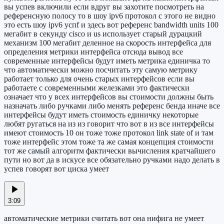
вы успев включили если вдруг вы захотите посмотреть на
референсную полосу то в шоу ipv6 протокол с этого не видно
это есть шоу ipv6 успf и здесь вот референс bandwidth units 100
мегабит в секунду cisco и us использует старый дурацкий
механизм 100 мегабит деленное на скорость интерфейса для
определения метрики интерфейса отсюда вывод все
современные интерфейсы будут иметь метрика единичка то
что автоматически можно посчитать эту самую метрику
работает только для очень старых интерфейсов если вы
работаете с современными железками это фактически
означает что у всех интерфейсов вы стоимости должны быть
назначать либо ручками либо менять референс бенда иначе все
интерфейсы будут иметь стоимость единичку некоторые
любят ругаться на из из говорит что вот в из все интерфейсы
имеют стоимость 10 он тоже тоже протокол link state of и там
тоже интерфейс этом тоже та же самая концепция стоимости
тот же самый алгоритм фактически вычисления кратчайшего
пути но вот да в искусе все обязательно ручками надо делать в
успев говорят вот циска умеет
3:09
автоматические метрики считать вот она нифига не умеет