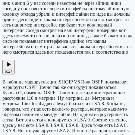
ник в айпи 6 у нас соседи известны не через айпиш ники
соседи у нас известны через интерфейсы поэтому айпишную
колонку отсюда убрали и интерфейс айди по идее вы должны
будете здесь видеть каким интерфейсом он на вас смотрит то
есть например интерфейса где будет там göra первый
интерфейс соседа смотрит на ваш интерфейс номер два вот
здесь почему то вот не показано но иногда такое бывает что да
cisco не показывает интерфейса адийно это каким
интерфейсом он смотрит на вас вот каким интерфейсом вы на
него смотрится здесь вот показывается так и соответственно
6:27
В таблице маршрутизации SHOIP V6 Rout OSPF показывает
маршруты OSPF. Точно так же они будут показываться.
Буквка О, намек на OSPF. Точно так же административное
расстояние 110 и метрика. Ну, метрика, да. Метрика и
метрика. Link local адреса будут браться из LSA 8. Когда мы
говорим, что у нас есть какие-то роутеры, которые каким-то
образом соединены между собой. На одном из роутеров есть
сетка. Вот эта сетка анонсируется в LSA 9. Соответственно,
здесь у нас есть LSA 8. LSA 8, LSA 8. Здесь тоже есть LSA 8,
LSA 8. Но это уже другие LSA 8. И они не распространяются