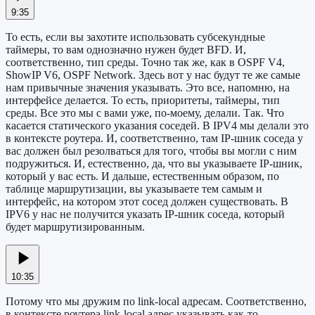
9:35
То есть, если вы захотите использовать субсекундные
таймеры, то вам однозначно нужен будет BFD. И,
соответственно, тип среды. Точно так же, как в OSPF V4,
ShowIP V6, OSPF Network. Здесь вот у нас будут те же самые
нам привычные значения указывать. Это все, напомню, на
интерфейсе делается. То есть, приоритеты, таймеры, тип
среды. Все это мы с вами уже, по-моему, делали. Так. Что
касается статического указания соседей. В IPV4 мы делали это
в контексте роутера. И, соответственно, там IP-шник соседа у
вас должен был резолваться для того, чтобы вы могли с ним
подружиться. И, естественно, да, что вы указываете IP-шник,
который у вас есть. И дальше, естественным образом, по
таблице маршрутизации, вы указываете тем самым и
интерфейс, на котором этот сосед должен существовать. В
IPV6 у нас не получится указать IP-шник соседа, который
будет маршрутизированным.
10:35
Потому что мы дружим по link-local адресам. Соответственно,
в контексте роутера link-local адрес указывать как-то