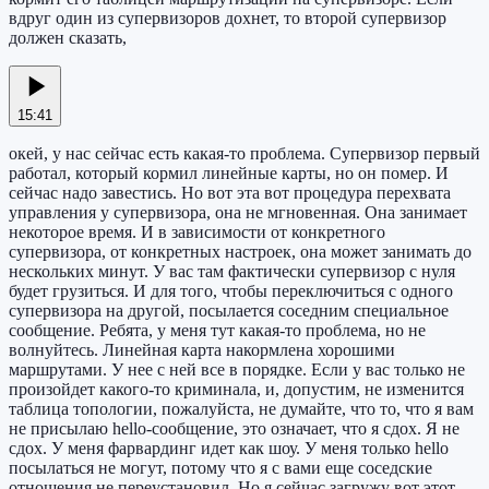
вдруг один из супервизоров дохнет, то второй супервизор
должен сказать,
15:41
окей, у нас сейчас есть какая-то проблема. Супервизор первый
работал, который кормил линейные карты, но он помер. И
сейчас надо завестись. Но вот эта вот процедура перехвата
управления у супервизора, она не мгновенная. Она занимает
некоторое время. И в зависимости от конкретного
супервизора, от конкретных настроек, она может занимать до
нескольких минут. У вас там фактически супервизор с нуля
будет грузиться. И для того, чтобы переключиться с одного
супервизора на другой, посылается соседним специальное
сообщение. Ребята, у меня тут какая-то проблема, но не
волнуйтесь. Линейная карта накормлена хорошими
маршрутами. У нее с ней все в порядке. Если у вас только не
произойдет какого-то криминала, и, допустим, не изменится
таблица топологии, пожалуйста, не думайте, что то, что я вам
не присылаю hello-сообщение, это означает, что я сдох. Я не
сдох. У меня фарвардинг идет как шоу. У меня только hello
посылаться не могут, потому что я с вами еще соседские
отношения не переустановил. Но я сейчас загружу вот этот