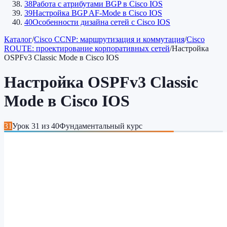
38
Работа с атрибутами BGP в Cisco IOS
39
Настройка BGP AF-Mode в Cisco IOS
40
Особенности дизайна сетей c Cisco IOS
Каталог
/
Cisco CCNP: маршрутизация и коммутация
/
Cisco
ROUTE: проектирование корпоративных сетей
/
Настройка
OSPFv3 Classic Mode в Cisco IOS
Настройка OSPFv3 Classic
Mode в Cisco IOS
31
Урок
31
из
40
Фундаментальный курс