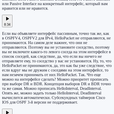
или Passive Interface на конкретный интерфейс, который вам
нравится или не нравится.
8:34
Если вы объявляете интерфейс пассивным, точно так же, как
в OSPFV4, OSPFV2 для IPv4, HelloPacket не отправляются, не
принимаются. На самом деле важнее, что они не
отправляются. Поэтому вы не установите соседство, поэтому
вы не включите какого-то левого соседа на этом интерфейсе в
список соседей, как следствие, да, что если вы ничего не
отправляете ему, то соседство у вас не установится. Ну, то, что
HelloPacket не принимаются, да, это как бы уже следствие, что
если вдруг мы не дружим с соседями на этом интерфейсе, то
нам незачем принимать от них HelloPacket. Так. Что еще
можно на интерфейсе сделать? Можно приоритет прописать
при выборе DR и BDR. Концепция выборов DR и BDR точно
та же самая. Можно прописать HelloInterval, DeadInterval.
Опять же, можно задать только HelloInterval, DeadInterval
вычислится автоматически. Субсекундных таймеров Cisco
IOS для OSPF 3-й версии не поддерживает.