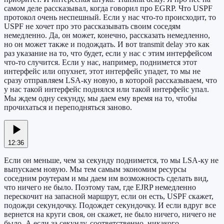
самом деле рассказывал, когда говорил про EGRP. Что USPF
протокол очень неспешный. Если у нас что-то происходит, то
USPF не хочет про это рассказывать своим соседям
немедленно. Да, он может, конечно, рассказать немедленно,
но он может также и подождать. И вот transmit delay это как
раз указание на то, что будет, если у нас с этим интерфейсом
что-то случится. Если у нас, например, поднимется этот
интерфейс или опухнет, этот интерфейс упадет, то мы не
сразу отправляем LSA-ку новую, в которой рассказываем, что
у нас такой интерфейс поднялся или такой интерфейс упал.
Мы ждем одну секунду, мы даем ему время на то, чтобы
прочихаться и переподняться заново.
12:36
Если он меньше, чем за секунду поднимется, то мы LSA-ку не
выпускаем новую. Мы тем самым экономим ресурсы
соседним роутерам и мы даем им возможность сделать вид,
что ничего не было. Поэтому там, где EJRP немедленно
перескочит на запасной маршрут, если он есть, USPF скажет,
подожди секундочку. Подождет секундочку. И если вдруг все
вернется на круги своя, он скажет, не было ничего, ничего не
было. А если за секунду, соответственно, никакого