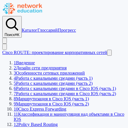
Каталог
Глоссарий
Прогресс
Поиск
⌘K
Cisco ROUTE: проектирование корпоративных сетей
1
Введение
2
Дизайн сети предприятия
3
Особенности сетевых приложений
4
Работа с канальными средами (часть 1)
5
Работа с канальными средами (часть 2)
6
Работа с канальными средами в Cisco IOS (часть 1)
7
Работа с канальными средами в Cisco IOS (часть 2)
8
Маршрутизация в Cisco IOS (часть 1)
9
Маршрутизация в Cisco IOS (часть 2)
10
Cisco Express Forwarding
11
Классификация и манипуляция над объектами в Cisco
IOS
12
Policy Based Routing