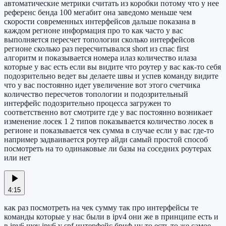
автоматические метрики считать из коробки потому что у нее
референс бенда 100 мегабит она заведомо меньше чем
скорости современных интерфейсов дальше показана в
каждом регионе информация про то как часто у вас
выполняется пересчет топологии сколько интерфейсов
регионе сколько раз пересчитывался short из спас first
алгоритм и показывается номера илаз количество илаза
которые у вас есть если вы видите что роутер у вас как-то себя
подозрительно ведет вы делаете швы и успев команду видите
что у вас постоянно идет увеличение вот этого счетчика
количество пересчетов топологии и подозрительный
интерфейс подозрительно процесса загружен то
соответственно вот смотрите где у вас постоянно возникает
изменение лосек 1 2 типов показывается количество лосек в
регионе и показывается чек сумма в случае если у вас где-то
например задваивается роутер айди самый простой способ
посмотреть на то одинаковые ли базы на соседних роутерах
или нет
4:15
как раз посмотреть на чек сумму так про интерфейсы те
команды которые у нас были в ipv4 они же в принципе есть и
в ipv6 шоу ipv6 у spf интерфейс бриф ну то есть то же самое