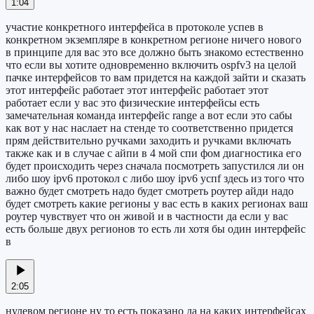
1:04
участие конкретного интерфейса в протоколе успев в
конкретном экземпляре в конкретном регионе ничего нового
в принципе для вас это все должно быть знакомо естественно
что если вы хотите одновременно включить ospfv3 на целой
пачке интерфейсов то вам придется на каждой зайти и сказать
этот интерфейс работает этот интерфейс работает этот
работает если у вас это физические интерфейсы есть
замечательная команда интерфейс range а вот если это сабы
как вот у нас наслает на стенде то соответственно придется
прям действительно ручками заходить и ручками включать
также как и в случае с айпи в 4 мой спи фом диагностика его
будет происходить через сначала посмотреть запустился ли он
либо шоу ipv6 протокол с либо шоу ipv6 успf здесь из того что
важно будет смотреть надо будет смотреть роутер айди надо
будет смотреть какие регионы у вас есть в каких регионах ваш
роутер чувствует что он живой и в частности да если у вас
есть больше двух регионов то есть ли хотя бы один интерфейс
в
2:05
нулевом регионе ну то есть показано да на каких интерфейсах