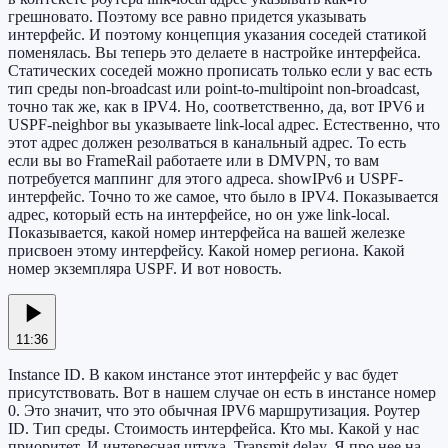
грешновато. Поэтому все равно придется указывать
интерфейс. И поэтому концепция указания соседей статикой
поменялась. Вы теперь это делаете в настройке интерфейса.
Статических соседей можно прописать только если у вас есть
тип среды non-broadcast или point-to-multipoint non-broadcast,
точно так же, как в IPV4. Но, соответственно, да, вот IPV6 и
USPF-neighbor вы указываете link-local адрес. Естественно, что
этот адрес должен резолваться в канальный адрес. То есть
если вы во FrameRail работаете или в DMVPN, то вам
потребуется маппинг для этого адреса. showIPv6 и USPF-
интерфейс. Точно то же самое, что было в IPV4. Показывается
адрес, который есть на интерфейсе, но он уже link-local.
Показывается, какой номер интерфейса на вашей железке
присвоен этому интерфейсу. Какой номер региона. Какой
номер экземпляра USPF. И вот новость.
11:36
Instance ID. В каком инстансе этот интерфейс у вас будет
присутствовать. Вот в нашем случае он есть в инстансе номер
0. Это значит, что это обычная IPV6 маршрутизация. Роутер
ID. Тип среды. Стоимость интерфейса. Кто мы. Какой у нас
приоритет. И интересная штука. Transmit delay. Я про нее на