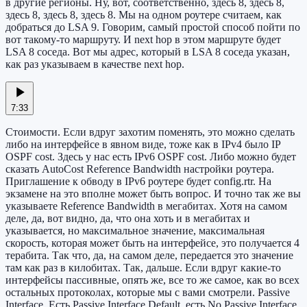
в другие регионы. Ну, вот, соответственно, здесь 8, здесь 8,
здесь 8, здесь 8, здесь 8. Мы на одном роутере считаем, как
добраться до LSA 9. Говорим, самый простой способ пойти по
вот такому-то маршруту. И next hop в этом маршруте будет
LSA 8 соседа. Вот мы адрес, который в LSA 8 соседа указан,
как раз указываем в качестве next hop.
7:33
Стоимости. Если вдруг захотим поменять, это можно сделать
либо на интерфейсе в явном виде, тоже как в IPv4 было IP
OSPF cost. Здесь у нас есть IPv6 OSPF cost. Либо можно будет
сказать AutoCost Reference Bandwidth настройки роутера.
Приглашение к обводу в IPv6 роутере будет config.rtr. На
экзамене на это вполне может быть вопрос. И точно так же вы
указываете Reference Bandwidth в мегабитах. Хотя на самом
деле, да, вот видно, да, что она хоть и в мегабитах и
указывается, но максимальное значение, максимальная
скорость, которая может быть на интерфейсе, это получается 4
терабита. Так что, да, на самом деле, передается это значение
там как раз в килобитах. Так, дальше. Если вдруг какие-то
интерфейсы пассивные, опять же, все то же самое, как во всех
остальных протоколах, которые мы с вами смотрели. Passive
Interface. Есть Passive Interface Default, есть No Passive Interface