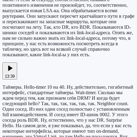
позитивного изменения не произойдет, то, соответственно,
выпускается новая LSA-ка. Она обрабатывается всеми
роутерами. Они запускают пересчет кратчайшего пути в графе
и перескакивают на запасные маршруты, которые они
посчитают на лету. Так, кто DR, кто BDR. Показываются ID-
шники соседей и показываются их link-local-адреса. Опять же,
нам не сильно важно знать их link-local-адреса, потому что, в
принципе, у нас есть возможность посмотреть всегда в
табличку, но здесь вот на всякий случай справочно
показывают, какие link-local-ы у них есть.
13:39
Таймеры. Hello-timer 10 на 40. Ну, действительно, гигабитный
интерфейс, стандартные таймеры. Wait-timer. Сколько мы
ждем перед тем, как признаем себя DRM? И когда будет
следующий hello? Так, так, так, так, так, так. Neighbor count.
Один сосед. Из них один сосед полностью с установленным
full взаимодействием. И сосед имеет ID-шник 0002. У этого
соседа роль BDR. Ну, естественно, что у нас DR. Surprise
Hello. На самом деле, я уже показывал, да, что если у вас есть
некоторые интерфейсы, которые имеют тип on-demand,
например, это Virtual Link, то там Hello не посылаются. Вот