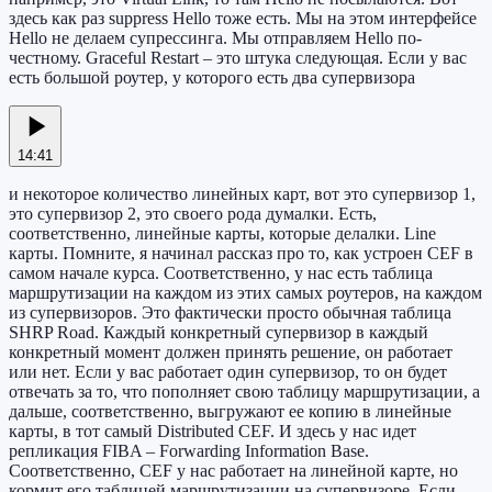
здесь как раз suppress Hello тоже есть. Мы на этом интерфейсе
Hello не делаем супрессинга. Мы отправляем Hello по-
честному. Graceful Restart – это штука следующая. Если у вас
есть большой роутер, у которого есть два супервизора
14:41
и некоторое количество линейных карт, вот это супервизор 1,
это супервизор 2, это своего рода думалки. Есть,
соответственно, линейные карты, которые делалки. Line
карты. Помните, я начинал рассказ про то, как устроен CEF в
самом начале курса. Соответственно, у нас есть таблица
маршрутизации на каждом из этих самых роутеров, на каждом
из супервизоров. Это фактически просто обычная таблица
SHRP Road. Каждый конкретный супервизор в каждый
конкретный момент должен принять решение, он работает
или нет. Если у вас работает один супервизор, то он будет
отвечать за то, что пополняет свою таблицу маршрутизации, а
дальше, соответственно, выгружают ее копию в линейные
карты, в тот самый Distributed CEF. И здесь у нас идет
репликация FIBA – Forwarding Information Base.
Соответственно, CEF у нас работает на линейной карте, но
кормит его таблицей маршрутизации на супервизоре. Если