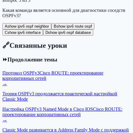
Вопрос
5
из
5
Какая команда является основной для диагностики соседств
OSPFv3?
A
show ipv6 ospf neighbor
B
show ipv6 route ospf
C
show ipv6 interface
D
show ipv6 ospf database
🔗
Связанные уроки
⏩
Продолжение темы
Протокол OSPFv3
Cisco ROUTE: проектирование
корпоративных сетей
→
Теория OSPFv3 продолжается практической настройкой
Classic Mode
Настройка OSPFv3 Named Mode в Cisco IOS
Cisco ROUTE:
проектирование корпоративных сетей
→
Classic Mode развивается в Address Family Mode с поддержкой