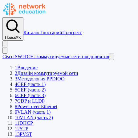
Каталог
Глоссарий
Прогресс
Поиск
⌘K
Cisco SWITCH: коммутируемые сети предприятия
1
Введение
2
Дизайн коммутируемой сети
3
Методология PPDIOO
4
CEF (часть 1)
5
CEF (часть 2)
6
CEF (часть 3)
7
CDP и LLDP
8
Power over Ethernet
9
VLAN (часть 1)
10
VLAN (часть 2)
11
DHCP
12
STP
13
PVST