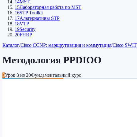
14
MST
15
Лабораторная работа по MST
16
STP Toolkit
17
Альтернативы STP
18
VTP
19
Security
20
FHRP
Каталог
/
Cisco CCNP: маршрутизация и коммутация
/
Cisco SWIT
Методология PPDIOO
3
Урок
3
из
20
Фундаментальный курс