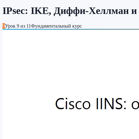
IPsec: IKE, Диффи-Хеллман и
9
Урок
9
из
11
Фундаментальный курс