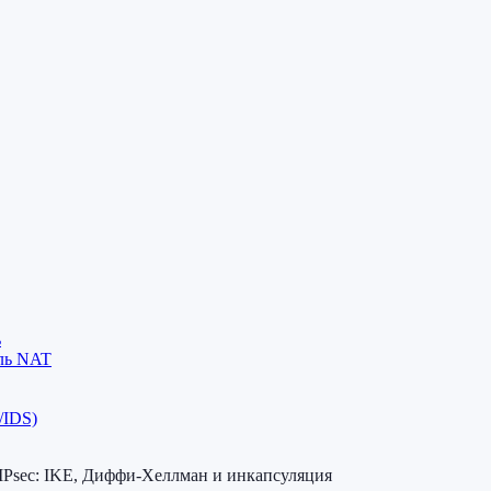
ь
ель NAT
/IDS)
IPsec: IKE, Диффи-Хеллман и инкапсуляция