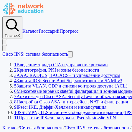
Каталог
Глоссарий
Прогресс
Поиск
⌘K
Cisco IINS: сетевая безопасность
1
Введение: триада CIA и управление рисками
2
Криптография, PKI и зоны безопасности
3
AAA, RADIUS, TACACS+ и управление доступом
4
Защита IOS: Secure Boot Set, мониторинг и SNMPv3
5
Защита VLAN, CDP и списки контроля доступа (ACL)
6
Межсетевые экраны: stateful-фильтрация и зонная модел
7
Архитектура Cisco ASA: Security Level и объектная мод
8
Настройка Cisco ASA: интерфейсы, NAT и фильтрация
9
IPsec: IKE, Диффи-Хеллман и инкапсуляция
10
SSL VPN, TLS и системы обнаружения вторжений (IPS
11
Практика: IPS-сигнатуры и IPsec site-to-site VPN
Каталог
/
Сетевая безопасность
/
Cisco IINS: сетевая безопасность
/