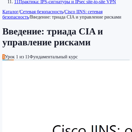
11
Практика: IPS-сигнатуры и IPsec site-to-site VPN
Каталог
/
Сетевая безопасность
/
Cisco IINS: сетевая
безопасность
/
Введение: триада CIA и управление рисками
Введение: триада CIA и
управление рисками
1
Урок
1
из
11
Фундаментальный курс