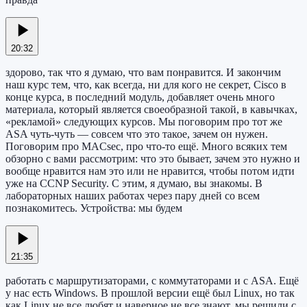
20:32
здорово, так что я думаю, что вам понравится. И закончим
наш курс тем, что, как всегда, ни для кого не секрет, Cisco в
конце курса, в последний модуль, добавляет очень много
материала, который является своеобразной такой, в кавычках,
«рекламой» следующих курсов. Мы поговорим про тот же
ASA чуть-чуть — совсем что это такое, зачем он нужен.
Поговорим про MACsec, про что-то ещё. Много всяких тем
обзорно с вами рассмотрим: что это бывает, зачем это нужно и
вообще нравится нам это или не нравится, чтобы потом идти
уже на CCNP Security. С этим, я думаю, вы знакомы. В
лабораторных наших работах через пару дней со всем
познакомитесь. Устройства: мы будем
21:35
работать с маршрутизаторами, с коммутаторами и с ASA. Ещё
у нас есть Windows. В прошлой версии ещё был Linux, но так
как Linux не все любят и наверное не все знают, мы решили с