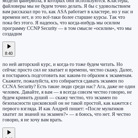
модели файервола, в которых они используются. Кластеры,
файловеры мы не будем точно делать. Я бы с удовольствием
вам рассказал про то, как ASA работает в кластере, но у нас и
времени нет, и это всё-таки более старшие курсы. Так что
пока без этого. Я надеюсь, что когда-нибудь мы осилим
программу CCNP Security — в том смысле «осилим», что мы
создадим
8:40
по ней авторский курс, и когда-то тоже будем читать. Но
сейчас просто сил не хватает и времени, честно скажу. Далее,
я постараюсь подготовить вас каким-то образом к экзаменам.
Скажите, пожалуйста, кто собирается сдавать экзамен по
CCNA Security? Есть такие люди среди нас? Ага, даже не один
человек. Давайте, я вам — я всегда совсем честно говорю, не
будем кривить душой — скажу честно, что экзамен по
безопасности цисковский он не такой простой, как кажется с
первого взгляда. И как Андрей пишет: «После мультиков
хватит ли знаний на экзамен?» — я боюсь, что нет. Я честно
говорю, я не хочу вам врать.