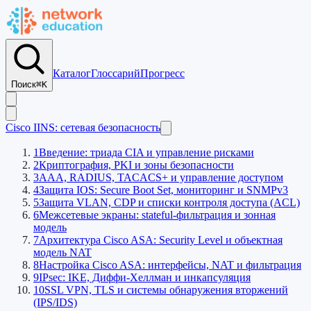
Каталог
Глоссарий
Прогресс
Поиск
⌘K
Cisco IINS: сетевая безопасность
1
Введение: триада CIA и управление рисками
2
Криптография, PKI и зоны безопасности
3
AAA, RADIUS, TACACS+ и управление доступом
4
Защита IOS: Secure Boot Set, мониторинг и SNMPv3
5
Защита VLAN, CDP и списки контроля доступа (ACL)
6
Межсетевые экраны: stateful-фильтрация и зонная
модель
7
Архитектура Cisco ASA: Security Level и объектная
модель NAT
8
Настройка Cisco ASA: интерфейсы, NAT и фильтрация
9
IPsec: IKE, Диффи-Хеллман и инкапсуляция
10
SSL VPN, TLS и системы обнаружения вторжений
(IPS/IDS)