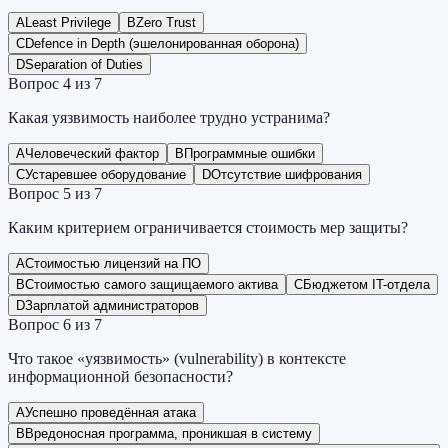
A
Least Privilege
B
Zero Trust
C
Defence in Depth (эшелонированная оборона)
D
Separation of Duties
Вопрос
4
из
7
Какая уязвимость наиболее трудно устранима?
A
Человеческий фактор
B
Программные ошибки
C
Устаревшее оборудование
D
Отсутствие шифрования
Вопрос
5
из
7
Каким критерием ограничивается стоимость мер защиты?
A
Стоимостью лицензий на ПО
B
Стоимостью самого защищаемого актива
C
Бюджетом IT-отдела
D
Зарплатой администраторов
Вопрос
6
из
7
Что такое «уязвимость» (vulnerability) в контексте
информационной безопасности?
A
Успешно проведённая атака
B
Вредоносная программа, проникшая в систему