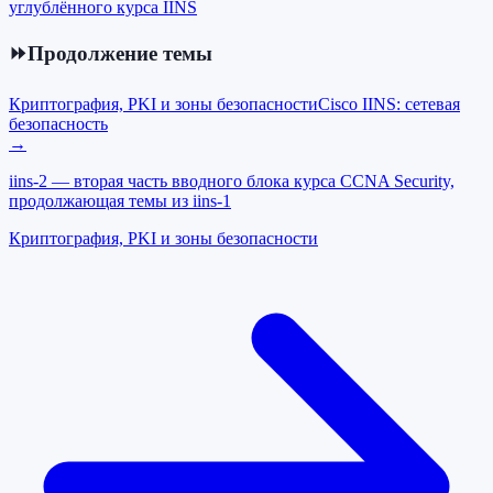
углублённого курса IINS
⏩
Продолжение темы
Криптография, PKI и зоны безопасности
Cisco IINS: сетевая
безопасность
→
iins-2 — вторая часть вводного блока курса CCNA Security,
продолжающая темы из iins-1
Криптография, PKI и зоны безопасности