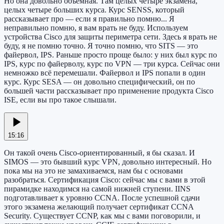
Но она довольно объёмная. Там целых четыре экзамена,
целых четыре больших курса. Курс SENSS, который
рассказывает про — если я правильно помню... Я
неправильно помню, я вам врать не буду. Используем
устройства Cisco для защиты периметра сети. Здесь я врать не
буду, я не помню точно. Я точно помню, что SITS — это
файервол, IPS. Раньше просто проще было: у них был курс по
IPS, курс по файерволу, курс по VPN — три курса. Сейчас они
немножко всё перемешали. Файервол и IPS попали в один
курс. Курс SESA — он довольно специфический, он по
большей части рассказывает про применение продукта Cisco
ISE, если вы про такое слышали.
15:16
Он такой очень Cisco-ориентированный, я бы сказал. И
SIMOS — это бывший курс VPN, довольно интересный. Но
пока мы на это не замахиваемся, нам бы с основами
разобраться. Сертификация Cisco: сейчас мы с вами в этой
пирамидке находимся на самой нижней ступени. IINS
подготавливает к уровню CCNA. После успешной сдачи
этого экзамена желающий получает сертификат CCNA
Security. Существует CCNP, как мы с вами поговорили, и