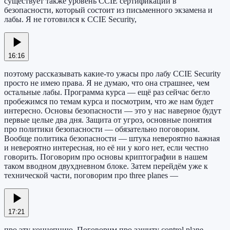
существует также уровень CCIE сертификации в
безопасности, который состоит из письменного экзамена и
лабы. Я не готовился к CCIE Security,
16:16
поэтому рассказывать какие-то ужасы про лабу CCIE Security
просто не имею права. Я не думаю, что она страшнее, чем
остальные лабы. Программа курса — ещё раз сейчас бегло
пробежимся по темам курса и посмотрим, что же нам будет
интересно. Основы безопасности — это у нас наверное будут
первые целые два дня. Защита от угроз, основные понятия
про политики безопасности — обязательно поговорим.
Вообще политика безопасности — штука невероятно важная
и невероятно интересная, но её ни у кого нет, если честно
говорить. Поговорим про основы криптографии в нашем
таком вводном двухдневном блоке. Затем перейдём уже к
технической части, поговорим про three planes —
17:21
про эту концепцию. Поговорим про защиту control plane,