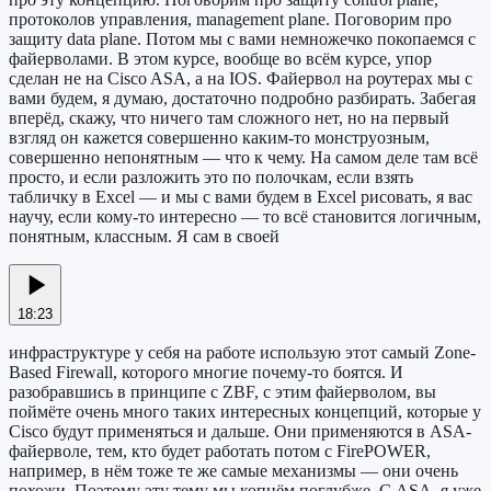
протоколов управления, management plane. Поговорим про
защиту data plane. Потом мы с вами немножечко покопаемся с
файерволами. В этом курсе, вообще во всём курсе, упор
сделан не на Cisco ASA, а на IOS. Файервол на роутерах мы с
вами будем, я думаю, достаточно подробно разбирать. Забегая
вперёд, скажу, что ничего там сложного нет, но на первый
взгляд он кажется совершенно каким-то монструозным,
совершенно непонятным — что к чему. На самом деле там всё
просто, и если разложить это по полочкам, если взять
табличку в Excel — и мы с вами будем в Excel рисовать, я вас
научу, если кому-то интересно — то всё становится логичным,
понятным, классным. Я сам в своей
18:23
инфраструктуре у себя на работе использую этот самый Zone-
Based Firewall, которого многие почему-то боятся. И
разобравшись в принципе с ZBF, с этим файерволом, вы
поймёте очень много таких интересных концепций, которые у
Cisco будут применяться и дальше. Они применяются в ASA-
файерволе, тем, кто будет работать потом с FirePOWER,
например, в нём тоже те же самые механизмы — они очень
похожи. Поэтому эту тему мы копнём поглубже. С ASA, я уже