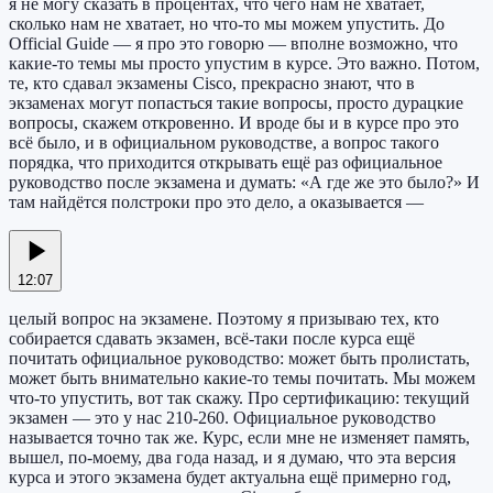
я не могу сказать в процентах, что чего нам не хватает,
сколько нам не хватает, но что-то мы можем упустить. До
Official Guide — я про это говорю — вполне возможно, что
какие-то темы мы просто упустим в курсе. Это важно. Потом,
те, кто сдавал экзамены Cisco, прекрасно знают, что в
экзаменах могут попасться такие вопросы, просто дурацкие
вопросы, скажем откровенно. И вроде бы и в курсе про это
всё было, и в официальном руководстве, а вопрос такого
порядка, что приходится открывать ещё раз официальное
руководство после экзамена и думать: «А где же это было?» И
там найдётся полстроки про это дело, а оказывается —
12:07
целый вопрос на экзамене. Поэтому я призываю тех, кто
собирается сдавать экзамен, всё-таки после курса ещё
почитать официальное руководство: может быть пролистать,
может быть внимательно какие-то темы почитать. Мы можем
что-то упустить, вот так скажу. Про сертификацию: текущий
экзамен — это у нас 210-260. Официальное руководство
называется точно так же. Курс, если мне не изменяет память,
вышел, по-моему, два года назад, и я думаю, что эта версия
курса и этого экзамена будет актуальна ещё примерно год,