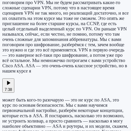
поговорим про VPN. Мы не будем рассматривать какие-то
сложные сценарии VPN, потому что в настоящее время
сценариев VPN не так много, но реализаций достаточно, и все
их охватить на этом курсе мы тоже не сможем. Это опять же
приглашение на более старшие курсы, на CCNP, где есть
целый отдельный выделенный курс по VPN. Он раньше VPN
назывался, сейчас, если честно, не помню, потому что там
очень сложные для запоминания аббревиатуры. Мы с вами
поговорим про шифрование, разберёмся с тем, зачем вообще
это нужно и где это всё применяется. VPN в первую очередь
— это наверное всё-таки про шифрование, а потом уже про
всё остальное. Мы немножечко потрогаем с вами устройство
Cisco ASA. ASA — это очень-очень классное устройство, но в
нашем курсе я
7:38
может быть кого-то разочарую — это не курс по ASA, это
курс по основам безопасности. Мы с вами научимся
первоначальной настройке, разберём некоторые концепции,
которые есть в ASA. Я постараюсь, насколько это возможно,
не устроить холивар, а просто сравнить — насколько я могу
наиболее объективно — ASA и роутеры, и их модели, скажем,