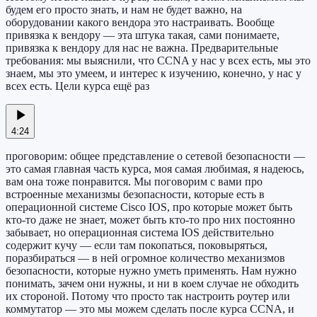
будем его просто знать, и нам не будет важно, на
оборудовании какого вендора это настраивать. Вообще
привязка к вендору — эта штука такая, сами понимаете,
привязка к вендору для нас не важна. Предварительные
требования: мы выяснили, что CCNA у нас у всех есть, мы это
знаем, мы это умеем, и интерес к изучению, конечно, у нас у
всех есть. Цели курса ещё раз
4:24
проговорим: общее представление о сетевой безопасности —
это самая главная часть курса, моя самая любимая, я надеюсь,
вам она тоже понравится. Мы поговорим с вами про
встроенные механизмы безопасности, которые есть в
операционной системе Cisco IOS, про которые может быть
кто-то даже не знает, может быть кто-то про них постоянно
забывает, но операционная система IOS действительно
содержит кучу — если там покопаться, поковыряться,
поразбираться — в ней огромное количество механизмов
безопасности, которые нужно уметь применять. Нам нужно
понимать, зачем они нужны, и ни в коем случае не обходить
их стороной. Потому что просто так настроить роутер или
коммутатор — это мы можем сделать после курса CCNA, и