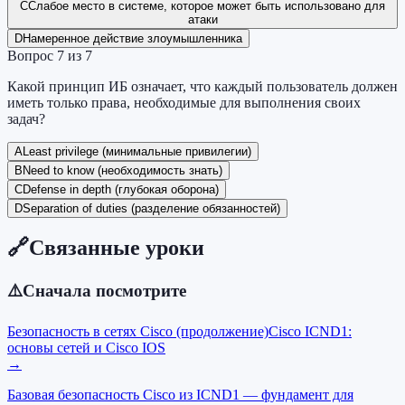
C
Слабое место в системе, которое может быть использовано для
атаки
D
Намеренное действие злоумышленника
Вопрос
7
из
7
Какой принцип ИБ означает, что каждый пользователь должен
иметь только права, необходимые для выполнения своих
задач?
A
Least privilege (минимальные привилегии)
B
Need to know (необходимость знать)
C
Defense in depth (глубокая оборона)
D
Separation of duties (разделение обязанностей)
🔗
Связанные уроки
⚠️
Сначала посмотрите
Безопасность в сетях Cisco (продолжение)
Cisco ICND1:
основы сетей и Cisco IOS
→
Базовая безопасность Cisco из ICND1 — фундамент для