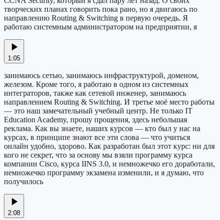
CCNA Security, который я сдал пару лет назад. О своих
творческих планах говорить пока рано, но я двигаюсь по
направлению Routing & Switching в первую очередь. Я
работаю системным администратором на предприятии, я
1:05
занимаюсь сетью, занимаюсь инфраструктурой, доменом,
железом. Кроме того, я работаю в одном из системных
интеграторов, также как сетевой инженер, занимаюсь
направлением Routing & Switching. И третье моё место работы
— это наш замечательный учебный центр. Не только IT
Education Academy, прошу прощения, здесь небольшая
реклама. Как вы знаете, наших курсов — кто был у нас на
курсах, в принципе знают все эти слова — что учиться
онлайн удобно, здорово. Как разработан был этот курс: ни для
кого не секрет, что за основу мы взяли программу курса
компании Cisco, курса IINS 3.0, и немножечко его доработали,
немножечко программу экзамена изменили, и я думаю, что
получилось
2:08