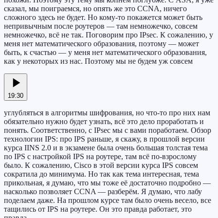
сказал, мы поиграемся, но опять же это CCNA, ничего
сложного здесь не будет. Но кому-то покажется может быть
непривычным после роутеров — там немножечко, совсем
немножечко, всё не так. Поговорим про IPsec. К сожалению, у
меня нет математического образования, поэтому — может
быть, к счастью — у меня нет математического образования,
как у некоторых из нас. Поэтому мы не будем уж совсем
19:30
углубляться в алгоритмы шифрования, но что-то про них нам
обязательно нужно будет узнать, всё это дело проработать и
понять. Соответственно, с IPsec мы с вами поработаем. Обзор
технологии IPS: про IPS раньше, я скажу, в прошлой версии
курса IINS 2.0 и в экзамене была очень большая толстая тема
по IPS с настройкой IPS на роутере, там всё по-взрослому
было. К сожалению, Cisco в этой версии курса IPS совсем
сократила до минимума. Но так как тема интересная, тема
прикольная, я думаю, что мы тоже её достаточно подробно —
насколько позволяет CCNA — разберём. Я думаю, что лабу
поделаем даже. На прошлом курсе там было очень весело, все
тащились от IPS на роутере. Он это правда работает, это
правда