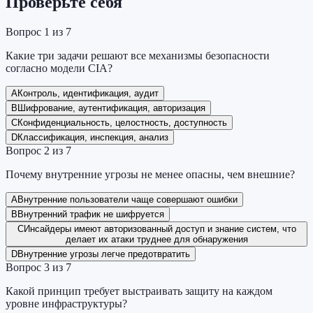
Проверьте себя
Вопрос
1
из
7
Какие три задачи решают все механизмы безопасности
согласно модели CIA?
A
Контроль, идентификация, аудит
B
Шифрование, аутентификация, авторизация
C
Конфиденциальность, целостность, доступность
D
Классификация, инспекция, анализ
Вопрос
2
из
7
Почему внутренние угрозы не менее опасны, чем внешние?
A
Внутренние пользователи чаще совершают ошибки
B
Внутренний трафик не шифруется
C
Инсайдеры имеют авторизованный доступ и знание систем, что
делает их атаки труднее для обнаружения
D
Внутренние угрозы легче предотвратить
Вопрос
3
из
7
Какой принцип требует выстраивать защиту на каждом
уровне инфраструктуры?