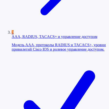
3
AAA, RADIUS, TACACS+ и управление доступом
Модель AAA, протоколы RADIUS и TACACS+, уровни
привилегий Cisco IOS и ролевое управление доступом.