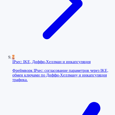
9
IPsec: IKE, Диффи-Хеллман и инкапсуляция
Фреймворк IPsec: согласование параметров через IKE,
обмен ключами по Диффи-Хеллману и инкапсуляция
трафика.