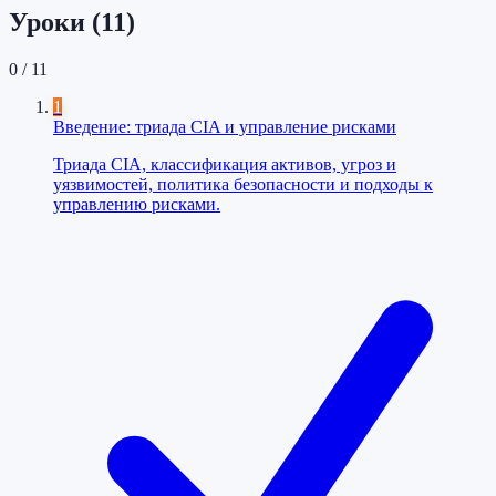
Уроки (
11
)
0
/
11
1
Введение: триада CIA и управление рисками
Триада CIA, классификация активов, угроз и
уязвимостей, политика безопасности и подходы к
управлению рисками.