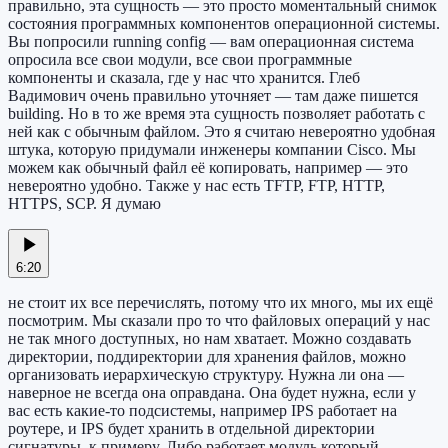
правильно, эта сущность — это просто моментальный снимок
состояния программных компонентов операционной системы.
Вы попросили running config — вам операционная система
опросила все свои модули, все свои программные
компоненты и сказала, где у нас что хранится. Глеб
Вадимович очень правильно уточняет — там даже пишется
building. Но в то же время эта сущность позволяет работать с
ней как с обычным файлом. Это я считаю невероятно удобная
штука, которую придумали инженеры компании Cisco. Мы
можем как обычный файл её копировать, например — это
невероятно удобно. Также у нас есть TFTP, FTP, HTTP,
HTTPS, SCP. Я думаю
6:20
не стоит их все перечислять, потому что их много, мы их ещё
посмотрим. Мы сказали про то что файловых операций у нас
не так много доступных, но нам хватает. Можно создавать
директории, поддиректории для хранения файлов, можно
организовать иерархическую структуру. Нужна ли она —
наверное не всегда она оправдана. Она будет нужна, если у
вас есть какие-то подсистемы, например IPS работает на
роутере, и IPS будет хранить в отдельной директории
сигнатуры, к примеру. Либо работает модуль который