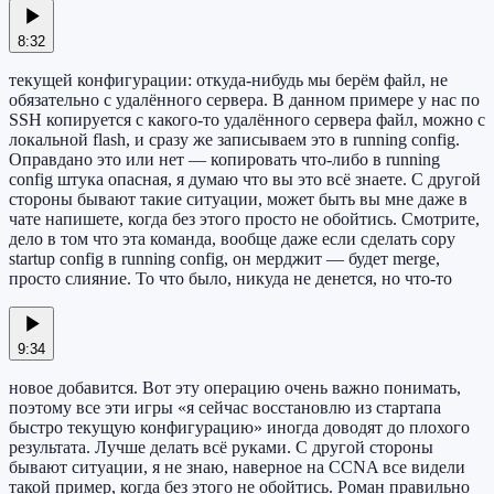
8:32
текущей конфигурации: откуда-нибудь мы берём файл, не
обязательно с удалённого сервера. В данном примере у нас по
SSH копируется с какого-то удалённого сервера файл, можно с
локальной flash, и сразу же записываем это в running config.
Оправдано это или нет — копировать что-либо в running
config штука опасная, я думаю что вы это всё знаете. С другой
стороны бывают такие ситуации, может быть вы мне даже в
чате напишете, когда без этого просто не обойтись. Смотрите,
дело в том что эта команда, вообще даже если сделать copy
startup config в running config, он мерджит — будет merge,
просто слияние. То что было, никуда не денется, но что-то
9:34
новое добавится. Вот эту операцию очень важно понимать,
поэтому все эти игры «я сейчас восстановлю из стартапа
быстро текущую конфигурацию» иногда доводят до плохого
результата. Лучше делать всё руками. С другой стороны
бывают ситуации, я не знаю, наверное на CCNA все видели
такой пример, когда без этого не обойтись. Роман правильно