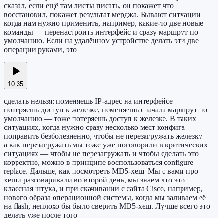
сказал, если ещё там листы писать, он покажет что
восстановил, покажет результат мерджа. Бывают ситуации
когда нам нужно применить, например, какие-то две новые
команды — перенастроить интерфейс и сразу маршрут по
умолчанию. Если на удалённом устройстве делать эти две
операции руками, это
10:35
сделать нельзя: поменяешь IP-адрес на интерфейсе —
потеряешь доступ к железке, поменяешь сначала маршрут по
умолчанию — тоже потеряешь доступ к железке. В таких
ситуациях, когда нужно сразу несколько мест конфига
поправить безболезненно, чтобы не перезагружать железку —
а как перезагружать мы тоже уже поговорили в критических
ситуациях — чтобы не перезагружать и чтобы сделать это
корректно, можно в принципе воспользоваться configure
replace. Дальше, как посмотреть MD5-хеш. Мы с вами про
хеши разговаривали во второй день, мы знаем что это
классная штука, и при скачивании с сайта Cisco, например,
нового образа операционной системы, когда мы заливаем её
на flash, неплохо бы было сверить MD5-хеш. Лучше всего это
делать уже после того