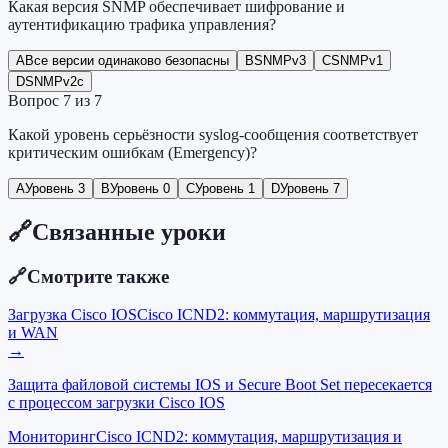
Какая версия SNMP обеспечивает шифрование и
аутентификацию трафика управления?
A
Все версии одинаково безопасны
B
SNMPv3
C
SNMPv1
D
SNMPv2c
Вопрос
7
из
7
Какой уровень серьёзности syslog-сообщения соответствует
критическим ошибкам (Emergency)?
A
Уровень 3
B
Уровень 0
C
Уровень 1
D
Уровень 7
🔗
Связанные уроки
🔗
Смотрите также
Загрузка Cisco IOS
Cisco ICND2: коммутация, маршрутизация
и WAN
→
Защита файловой системы IOS и Secure Boot Set пересекается
с процессом загрузки Cisco IOS
Мониторинг
Cisco ICND2: коммутация, маршрутизация и