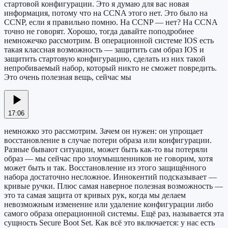
стартовой конфигурации. Это я думаю для вас новая
информация, потому что на CCNA этого нет. Это было на
CCNP, если я правильно помню. На CCNP — нет? На CCNA
точно не говорят. Хорошо, тогда давайте поподробнее
немножечко рассмотрим. В операционной системе IOS есть
такая классная возможность — защитить сам образ IOS и
защитить стартовую конфигурацию, сделать из них такой
непробиваемый набор, который никто не сможет повредить.
Это очень полезная вещь, сейчас мы
17:06
немножко это рассмотрим. Зачем он нужен: он упрощает
восстановление в случае потери образа или конфигурации.
Разные бывают ситуации, может быть как-то вы потеряли
образ — мы сейчас про злоумышленников не говорим, хотя
может быть и так. Восстановление из этого защищённого
набора достаточно несложное. Иннокентий подсказывает —
кривые ручки. Плюс самая наверное полезная возможность —
это та самая защита от кривых рук, когда мы делаем
невозможным изменение или удаление конфигурации либо
самого образа операционной системы. Ещё раз, называется эта
сущность Secure Boot Set. Как всё это включается: у нас есть