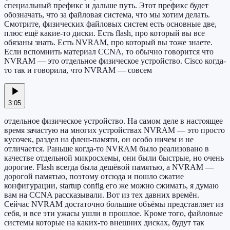
специальный префикс и дальше путь. Этот префикс будет
обозначать, что за файловая система, что мы хотим делать.
Смотрите, физических файловых систем есть основные две,
плюс ещё какие-то диски. Есть flash, про который вы все
обязаны знать. Есть NVRAM, про который вы тоже знаете.
Если вспомнить материал CCNA, то обычно говорится что
NVRAM — это отдельное физическое устройство. Cisco когда-
то так и говорила, что NVRAM — совсем
3:05
отдельное физическое устройство. На самом деле в настоящее
время зачастую на многих устройствах NVRAM — это просто
кусочек, раздел на флеш-памяти, он особо ничем и не
отличается. Раньше когда-то NVRAM было реализовано в
качестве отдельной микросхемы, они были быстрые, но очень
дорогие. Flash всегда была дешёвой памятью, а NVRAM —
дорогой памятью, поэтому отсюда и пошло сжатие
конфигурации, startup config его же можно сжимать, я думаю
вам на CCNA рассказывали. Вот из тех давних времён.
Сейчас NVRAM достаточно большие объёмы представляет из
себя, и все эти ужасы ушли в прошлое. Кроме того, файловые
системы которые на каких-то внешних дисках, будут так