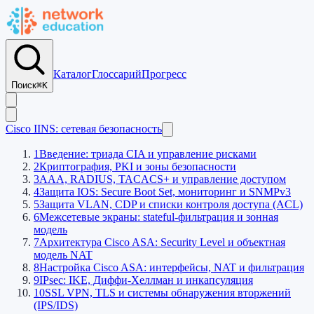
Каталог
Глоссарий
Прогресс
Поиск
⌘K
Cisco IINS: сетевая безопасность
1
Введение: триада CIA и управление рисками
2
Криптография, PKI и зоны безопасности
3
AAA, RADIUS, TACACS+ и управление доступом
4
Защита IOS: Secure Boot Set, мониторинг и SNMPv3
5
Защита VLAN, CDP и списки контроля доступа (ACL)
6
Межсетевые экраны: stateful-фильтрация и зонная
модель
7
Архитектура Cisco ASA: Security Level и объектная
модель NAT
8
Настройка Cisco ASA: интерфейсы, NAT и фильтрация
9
IPsec: IKE, Диффи-Хеллман и инкапсуляция
10
SSL VPN, TLS и системы обнаружения вторжений
(IPS/IDS)