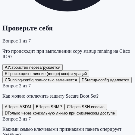
Проверьте себя
Вопрос
1
из
7
Что происходит при выполнении copy startup running на Cisco
IOS?
A
Устройство перезагружается
B
Происходит слияние (merge) конфигураций
C
Running-config полностью заменяется
D
Startup-config удаляется
Вопрос
2
из
7
Как можно отключить защиту Secure Boot Set?
A
Через ASDM
B
Через SNMP
C
Через SSH-сессию
D
Только через консольную линию при физическом доступе
Вопрос
3
из
7
Какими семью ключевыми признаками пакета оперирует
NetFlow?