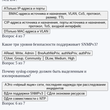
A
Только IP-адреса и порты
B
MAC-адреса источника и назначения, VLAN, CoS, протокол,
размер, TTL
C
IP-адреса источника и назначения, порты источника и назначения,
протокол, ToS, входной интерфейс
D
Только MAC-адреса и VLAN
Вопрос
4
из
7
Какие три уровня безопасности поддерживает SNMPv3?
A
Read, Write, Admin
B
noAuthNoPriv, authNoPriv, authPriv
C
User, Group, Community
D
Low, Medium, High
Вопрос
5
из
7
Почему syslog-сервер должен быть выделенным и
изолированным?
A
Это «чёрный ящик» сети, последняя надежда при расследовании
инцидентов
B
Для поддержки SNMPv3
C
Для экономии ресурсов
D
Для совместимости с NTP
Вопрос
6
из
7