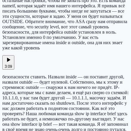
остальные настройки, чтобы не забыть про это. Есть команда
nameif, которая задаёт имя нашего интерфейса. Я привык всё
писать большими буквами, чтобы нигде не запутаться — все
эти сущности, которые я задаю. У меня он будет называться
OUTSIDE. Обратите внимание, что ASA сразу нам отправила
сообщение, что security level, вот этот самый уровень
безопасности, для интерфейса outside установлен в ноль.
Установлен именно 0 по умолчанию. У вас есть
зарезервированные имена inside и outside, она для них знает
уже какой уровень
3:09
безопасности ставить. Назвали inside — он поставит другой,
назвали outside — будет нулевой. Собственно, мы к этому и
стремимся: outside — снаружи к нам ничего не придёт. IP-
адреса, которые мы с вами делаем, я ещё раз сверю со схемкой:
10.1.1.0, у вас там будет другой — 10.1.1.1, масочку задаём. И
нам достаточно сказать no shutdown. После этого интерфейс у
нас должен работать в поднятом состоянии. Как всё это
проверять? Наша любимая команда show ip interface brief здесь
работать не будет, а немножечко по-другому выглядит. У нас
она show interface ip brief — вот такая команда. Я её запоминал
в своё время не знаю очень-очень долго и постоянно путался.