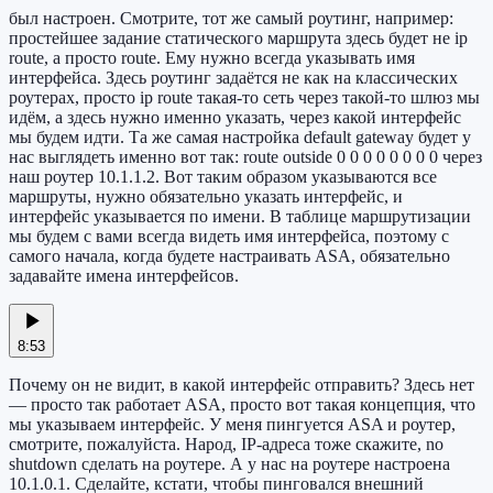
был настроен. Смотрите, тот же самый роутинг, например:
простейшее задание статического маршрута здесь будет не ip
route, а просто route. Ему нужно всегда указывать имя
интерфейса. Здесь роутинг задаётся не как на классических
роутерах, просто ip route такая-то сеть через такой-то шлюз мы
идём, а здесь нужно именно указать, через какой интерфейс
мы будем идти. Та же самая настройка default gateway будет у
нас выглядеть именно вот так: route outside 0 0 0 0 0 0 0 0 через
наш роутер 10.1.1.2. Вот таким образом указываются все
маршруты, нужно обязательно указать интерфейс, и
интерфейс указывается по имени. В таблице маршрутизации
мы будем с вами всегда видеть имя интерфейса, поэтому с
самого начала, когда будете настраивать ASA, обязательно
задавайте имена интерфейсов.
8:53
Почему он не видит, в какой интерфейс отправить? Здесь нет
— просто так работает ASA, просто вот такая концепция, что
мы указываем интерфейс. У меня пингуется ASA и роутер,
смотрите, пожалуйста. Народ, IP-адреса тоже скажите, no
shutdown сделать на роутере. А у нас на роутере настроена
10.1.0.1. Сделайте, кстати, чтобы пинговался внешний