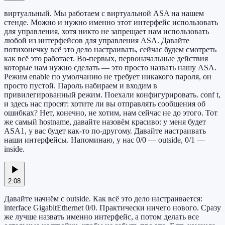
виртуальный. Мы работаем с виртуальной ASA на нашем
стенде. Можно и нужно именно этот интерфейс использовать
для управления, хотя никто не запрещает нам использовать
любой из интерфейсов для управления ASA. Давайте
потихонечку всё это дело настраивать, сейчас будем смотреть
как всё это работает. Во-первых, первоначальные действия
которые нам нужно сделать — это просто назвать нашу ASA.
Режим enable по умолчанию не требует никакого пароля, он
просто пустой. Пароль набираем и входим в
привилегированный режим. Поехали конфигурировать. conf t,
и здесь нас просят: хотите ли вы отправлять сообщения об
ошибках? Нет, конечно, не хотим, нам сейчас не до этого. Тот
же самый hostname, давайте назовём красиво: у меня будет
ASA1, у вас будет как-то по-другому. Давайте настраивать
наши интерфейсы. Напоминаю, у нас 0/0 — outside, 0/1 —
inside.
2:08
Давайте начнём с outside. Как всё это дело настраивается:
interface GigabitEthernet 0/0. Практически ничего нового. Сразу
же лучше назвать именно интерфейс, а потом делать все