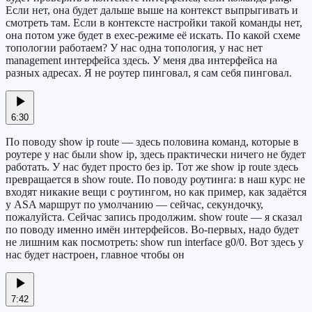
Если нет, она будет дальше выше на контекст выпрыгивать и
смотреть там. Если в контексте настройки такой команды нет,
она потом уже будет в exec-режиме её искать. По какой схеме
топологии работаем? У нас одна топология, у нас нет
management интерфейса здесь. У меня два интерфейса на
разных адресах. Я не роутер пинговал, я сам себя пинговал.
6:30
По поводу show ip route — здесь половина команд, которые в
роутере у нас были show ip, здесь практически ничего не будет
работать. У нас будет просто без ip. Тот же show ip route здесь
превращается в show route. По поводу роутинга: в наш курс не
входят никакие вещи с роутингом, но как пример, как задаётся
у ASA маршрут по умолчанию — сейчас, секундочку,
пожалуйста. Сейчас запись продолжим. show route — я сказал
по поводу именно имён интерфейсов. Во-первых, надо будет
не лишним как посмотреть: show run interface g0/0. Вот здесь у
нас будет настроен, главное чтобы он
7:42