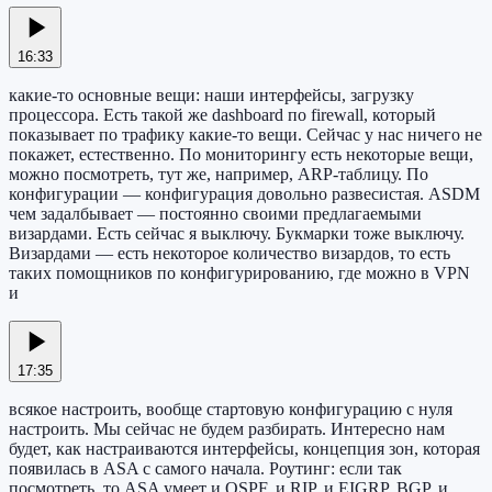
16:33
какие-то основные вещи: наши интерфейсы, загрузку
процессора. Есть такой же dashboard по firewall, который
показывает по трафику какие-то вещи. Сейчас у нас ничего не
покажет, естественно. По мониторингу есть некоторые вещи,
можно посмотреть, тут же, например, ARP-таблицу. По
конфигурации — конфигурация довольно развесистая. ASDM
чем задалбывает — постоянно своими предлагаемыми
визардами. Есть сейчас я выключу. Букмарки тоже выключу.
Визардами — есть некоторое количество визардов, то есть
таких помощников по конфигурированию, где можно в VPN
и
17:35
всякое настроить, вообще стартовую конфигурацию с нуля
настроить. Мы сейчас не будем разбирать. Интересно нам
будет, как настраиваются интерфейсы, концепция зон, которая
появилась в ASA с самого начала. Роутинг: если так
посмотреть, то ASA умеет и OSPF, и RIP, и EIGRP, BGP, и