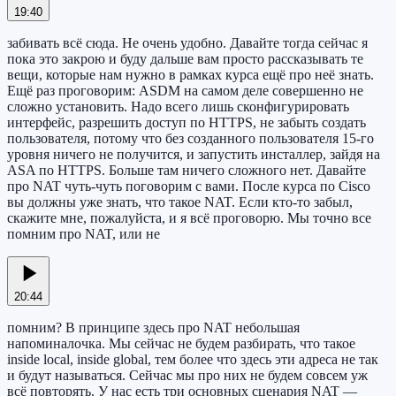
19:40
забивать всё сюда. Не очень удобно. Давайте тогда сейчас я
пока это закрою и буду дальше вам просто рассказывать те
вещи, которые нам нужно в рамках курса ещё про неё знать.
Ещё раз проговорим: ASDM на самом деле совершенно не
сложно установить. Надо всего лишь сконфигурировать
интерфейс, разрешить доступ по HTTPS, не забыть создать
пользователя, потому что без созданного пользователя 15-го
уровня ничего не получится, и запустить инсталлер, зайдя на
ASA по HTTPS. Больше там ничего сложного нет. Давайте
про NAT чуть-чуть поговорим с вами. После курса по Cisco
вы должны уже знать, что такое NAT. Если кто-то забыл,
скажите мне, пожалуйста, и я всё проговорю. Мы точно все
помним про NAT, или не
20:44
помним? В принципе здесь про NAT небольшая
напоминалочка. Мы сейчас не будем разбирать, что такое
inside local, inside global, тем более что здесь эти адреса не так
и будут называться. Сейчас мы про них не будем совсем уж
всё повторять. У нас есть три основных сценария NAT —