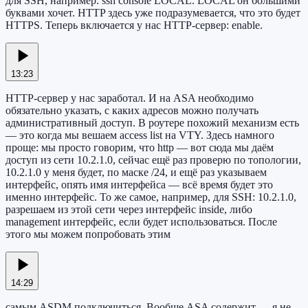
для SSH, например: ssh console LOCAL. LOCAL он большими
буквами хочет. HTTP здесь уже подразумевается, что это будет
HTTPS. Теперь включается у нас HTTP-сервер: enable.
13:23
HTTP-сервер у нас заработал. И на ASA необходимо
обязательно указать, с каких адресов можно получать
административный доступ. В роутере похожий механизм есть
— это когда мы вешаем access list на VTY. Здесь намного
проще: мы просто говорим, что http — вот сюда мы даём
доступ из сети 10.2.1.0, сейчас ещё раз проверю по топологии,
10.2.1.0 у меня будет, по маске /24, и ещё раз указываем
интерфейс, опять имя интерфейса — всё время будет это
именно интерфейс. То же самое, например, для SSH: 10.2.1.0,
разрешаем из этой сети через интерфейс inside, либо
management интерфейс, если будет использоваться. После
этого мы можем попробовать этим
14:29
самым ASDM подключиться. Вообще ASA содержит — я не