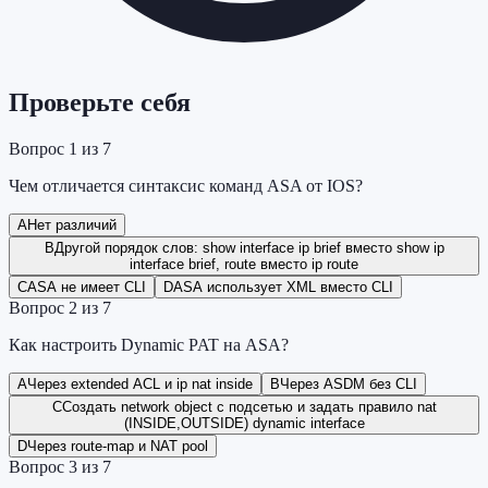
Проверьте себя
Вопрос
1
из
7
Чем отличается синтаксис команд ASA от IOS?
A
Нет различий
B
Другой порядок слов: show interface ip brief вместо show ip
interface brief, route вместо ip route
C
ASA не имеет CLI
D
ASA использует XML вместо CLI
Вопрос
2
из
7
Как настроить Dynamic PAT на ASA?
A
Через extended ACL и ip nat inside
B
Через ASDM без CLI
C
Создать network object с подсетью и задать правило nat
(INSIDE,OUTSIDE) dynamic interface
D
Через route-map и NAT pool
Вопрос
3
из
7