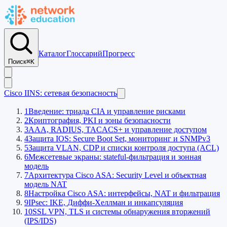
Каталог
Глоссарий
Прогресс
Поиск
⌘K
Cisco IINS: сетевая безопасность
1
Введение: триада CIA и управление рисками
2
Криптография, PKI и зоны безопасности
3
AAA, RADIUS, TACACS+ и управление доступом
4
Защита IOS: Secure Boot Set, мониторинг и SNMPv3
5
Защита VLAN, CDP и списки контроля доступа (ACL)
6
Межсетевые экраны: stateful-фильтрация и зонная
модель
7
Архитектура Cisco ASA: Security Level и объектная
модель NAT
8
Настройка Cisco ASA: интерфейсы, NAT и фильтрация
9
IPsec: IKE, Диффи-Хеллман и инкапсуляция
10
SSL VPN, TLS и системы обнаружения вторжений
(IPS/IDS)