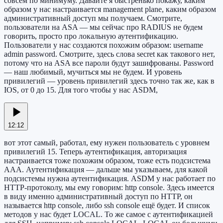
совсем по минимуму. Давайте я быстренько покажу, каким
образом у нас настраивается management plane, каким образом
административный доступ мы получаем. Смотрите,
пользователи на ASA — мы сейчас про RADIUS не будем
говорить, просто про локальную аутентификацию.
Пользователи у нас создаются похожим образом: username
admin password. Смотрите, здесь слова secret как такового нет,
потому что на ASA все пароли будут зашифрованы. Password
— наш любимый, мучиться мы не будем. И уровень
привилегий — уровень привилегий здесь точно так же, как в
IOS, от 0 до 15. Для того чтобы у нас ASDM,
12:12
вот этот самый, работал, ему нужен пользователь с уровнем
привилегий 15. Теперь аутентификация, авторизация
настраивается тоже похожим образом, тоже есть подсистема
AAA. Аутентификация — дальше мы указываем, для какой
подсистемы нужна аутентификация. ASDM у нас работает по
HTTP-протоколу, мы ему говорим: http console. Здесь имеется
в виду именно административный доступ по HTTP, он
называется http console, либо ssh console ещё будет. И список
методов у нас будет LOCAL. То же самое с аутентификацией