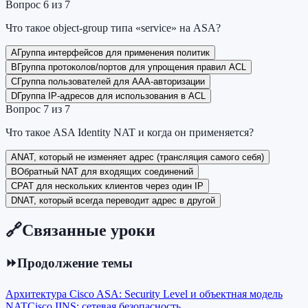
Вопрос
6
из
7
Что такое object-group типа «service» на ASA?
A
Группа интерфейсов для применения политик
B
Группа протоколов/портов для упрощения правил ACL
C
Группа пользователей для AAA-авторизации
D
Группа IP-адресов для использования в ACL
Вопрос
7
из
7
Что такое ASA Identity NAT и когда он применяется?
A
NAT, который не изменяет адрес (трансляция самого себя)
B
Обратный NAT для входящих соединений
C
PAT для нескольких клиентов через один IP
D
NAT, который всегда переводит адрес в другой
🔗
Связанные уроки
⏩
Продолжение темы
Архитектура Cisco ASA: Security Level и объектная модель
NAT
Cisco IINS: сетевая безопасность