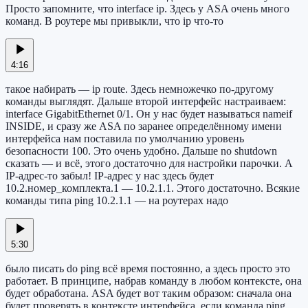
Просто запомните, что interface ip. Здесь у ASA очень много
команд. В роутере мы привыкли, что ip что-то
4:16
такое набирать — ip route. Здесь немножечко по-другому
команды выглядят. Дальше второй интерфейс настраиваем:
interface GigabitEthernet 0/1. Он у нас будет называться nameif
INSIDE, и сразу же ASA по заранее определённому имени
интерфейса нам поставила по умолчанию уровень
безопасности 100. Это очень удобно. Дальше no shutdown
сказать — и всё, этого достаточно для настройки парочки. А
IP-адрес-то забыл! IP-адрес у нас здесь будет
10.2.номер_комплекта.1 — 10.2.1.1. Этого достаточно. Всякие
команды типа ping 10.2.1.1 — на роутерах надо
5:30
было писать do ping всё время постоянно, а здесь просто это
работает. В принципе, набрав команду в любом контексте, она
будет обработана. ASA будет вот таким образом: сначала она
будет проверять в контексте интерфейса, если команда ping.