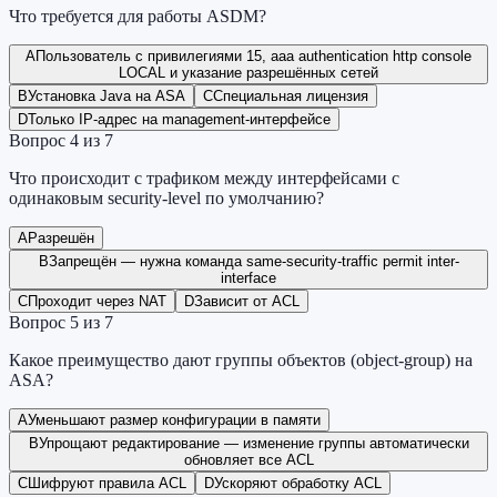
Что требуется для работы ASDM?
A
Пользователь с привилегиями 15, aaa authentication http console
LOCAL и указание разрешённых сетей
B
Установка Java на ASA
C
Специальная лицензия
D
Только IP-адрес на management-интерфейсе
Вопрос
4
из
7
Что происходит с трафиком между интерфейсами с
одинаковым security-level по умолчанию?
A
Разрешён
B
Запрещён — нужна команда same-security-traffic permit inter-
interface
C
Проходит через NAT
D
Зависит от ACL
Вопрос
5
из
7
Какое преимущество дают группы объектов (object-group) на
ASA?
A
Уменьшают размер конфигурации в памяти
B
Упрощают редактирование — изменение группы автоматически
обновляет все ACL
C
Шифруют правила ACL
D
Ускоряют обработку ACL