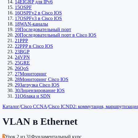
14
EIGRP для IPv6
15
OSPF
16
OSPFv2 в Cisco IOS
17
OSPFv3 в Cisco IOS
18
WAN-каналы
19
Последовательный порт
20
Последовательный порт в Cisco IOS
21
PPP
22
PPP в Cisco IOS
23
BGP
24
VPN
25
GRE
26
QoS
27
Мониторинг
28
Мониторинг Cisco IOS
29
Загрузка Cisco IOS
30
Лицензирование IOS
31
Облака и SDN
Каталог
/
Cisco CCNA
/
Cisco ICND2: коммутация, маршрутизац
VLAN в Ethernet
2
Урок
2
из
31
Фундаментальный курс