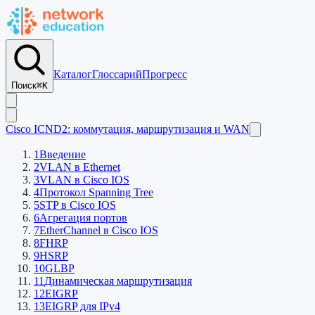
Каталог
Глоссарий
Прогресс
Поиск
⌘K
Cisco ICND2: коммутация, маршрутизация и WAN
1
Введение
2
VLAN в Ethernet
3
VLAN в Cisco IOS
4
Протокол Spanning Tree
5
STP в Cisco IOS
6
Агрегация портов
7
EtherСhannel в Cisco IOS
8
FHRP
9
HSRP
10
GLBP
11
Динамическая маршрутизация
12
EIGRP
13
EIGRP для IPv4