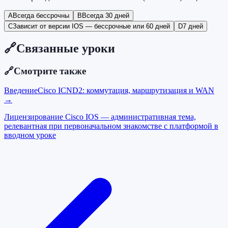
A
Всегда бессрочны
B
Всегда 30 дней
C
Зависит от версии IOS — бессрочные или 60 дней
D
7 дней
🔗
Связанные уроки
🔗
Смотрите также
Введение
Cisco ICND2: коммутация, маршрутизация и WAN
→
Лицензирование Cisco IOS — административная тема,
релевантная при первоначальном знакомстве с платформой в
вводном уроке