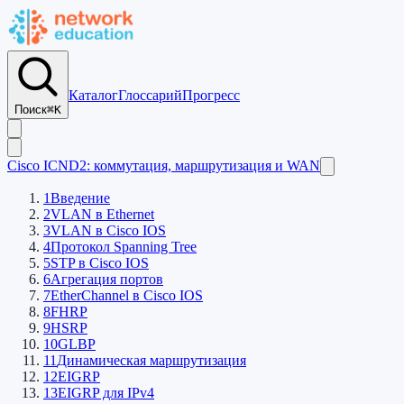
Каталог
Глоссарий
Прогресс
Поиск
⌘K
Cisco ICND2: коммутация, маршрутизация и WAN
1
Введение
2
VLAN в Ethernet
3
VLAN в Cisco IOS
4
Протокол Spanning Tree
5
STP в Cisco IOS
6
Агрегация портов
7
EtherСhannel в Cisco IOS
8
FHRP
9
HSRP
10
GLBP
11
Динамическая маршрутизация
12
EIGRP
13
EIGRP для IPv4