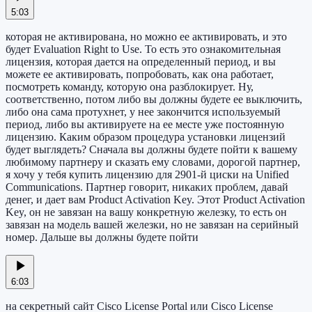
5:03
которая не активирована, но можно ее активировать, и это
будет Evaluation Right to Use. То есть это ознакомительная
лицензия, которая дается на определенный период, и вы
можете ее активировать, попробовать, как она работает,
посмотреть команду, которую она разблокирует. Ну,
соответственно, потом либо вы должны будете ее выключить,
либо она сама протухнет, у нее закончится используемый
период, либо вы активируете на ее месте уже постоянную
лицензию. Каким образом процедура установки лицензий
будет выглядеть? Сначала вы должны будете пойти к вашему
любимому партнеру и сказать ему словами, дорогой партнер,
я хочу у тебя купить лицензию для 2901-й циски на Unified
Communications. Партнер говорит, никаких проблем, давай
денег, и дает вам Product Activation Key. Этот Product Activation
Key, он не завязан на вашу конкретную железку, то есть он
завязан на модель вашей железки, но не завязан на серийный
номер. Дальше вы должны будете пойти
6:03
на секретный сайт Cisco License Portal или Cisco License