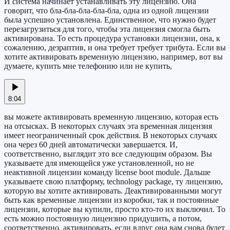
И система начинает устанавливать эту лицензию. Она
говорит, что бла-бла-бла-бла-бла, одна из одной лицензии
была успешно установлена. Единственное, что нужно будет
перезагрузиться для того, чтобы эта лицензия смогла быть
активирована. То есть процедура установки лицензии, она, к
сожалению, дезраптив, и она требует требует трибута. Если вы
хотите активировать временную лицензию, например, вот вы
думаете, купить мне телефонию или не купить,
8:04
вы можете активировать временную лицензию, которая есть
на отсысках. В некоторых случаях эта временная лицензия
имеет неограниченный срок действия. В некоторых случаях
она через 60 дней автоматически завершается. И,
соответственно, выглядит это все следующим образом. Вы
указываете для имеющейся уже установленной, но не
неактивной лицензии команду license boot module. Дальше
указываете свою платформу, technology package, ту лицензию,
которую вы хотите активировать. Деактивированными могут
быть как временные лицензии из коробки, так и постоянные
лицензии, которые вы купили, просто кто-то их выключил. То
есть можно постоянную лицензию придушить, а потом,
соответственно, активировать, если вдруг она вам снова будет