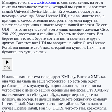
Manager, то есть
www.cisco.com
и, соответственно, на этом
сайте вы указываете тот пак, который вы купили, и вот этот
самый Universal Device Identifier. Его можно посмотреть с
помощью команды Show License UDI, или вы можете его, в
принципе, самостоятельно построить, ну, если вдруг вы
знаете свой серийник и знаете модель вашей железки. То есть
UDI — это, по сути, своей всего лишь название железки Cisco
2901-K9, двоеточие и серийник. То есть не более того. Вот
берете вот это вот, берете вот это вот и склеиваете друг с
другом. Вот этот вот UDI вы вводите на сайте Cisco License
Portal, вы вводите свой пак, который вы купили. Пак — это
бумажка, по сути, ключик.
7:04
И дальше вам система генерирует XML-ку. Вот эта XML-ка,
она уже завязана на ваше устройство. То есть она будет
разблокировать нужную функциональность, но только на
устройстве с именно вашим серийным номером. Эту XML-ку
вы скачиваете к себе куда-нибудь, например, кладете на
флешку, на роутер. И дальше выполняете секретную команду
License Install. Указываете название файлика. Вот в нашем
случае License Install, Flash 0, UCK9, чего-то там, кракозяблы.