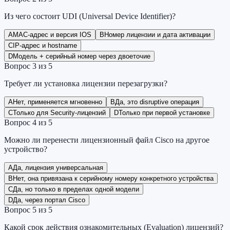
Из чего состоит UDI (Universal Device Identifier)?
A
MAC-адрес и версия IOS
B
Номер лицензии и дата активации
C
IP-адрес и hostname
D
Модель + серийный номер через двоеточие
Вопрос
3
из
5
Требует ли установка лицензии перезагрузки?
A
Нет, применяется мгновенно
B
Да, это disruptive операция
C
Только для Security-лицензий
D
Только при первой установке
Вопрос
4
из
5
Можно ли перенести лицензионный файл Cisco на другое
устройство?
A
Да, лицензия универсальная
B
Нет, она привязана к серийному номеру конкретного устройства
C
Да, но только в пределах одной модели
D
Да, через портал Cisco
Вопрос
5
из
5
Какой срок действия ознакомительных (Evaluation) лицензий?