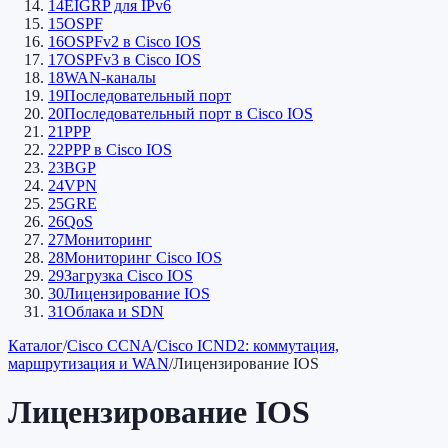
14
EIGRP для IPv6
15
OSPF
16
OSPFv2 в Cisco IOS
17
OSPFv3 в Cisco IOS
18
WAN-каналы
19
Последовательный порт
20
Последовательный порт в Cisco IOS
21
PPP
22
PPP в Cisco IOS
23
BGP
24
VPN
25
GRE
26
QoS
27
Мониторинг
28
Мониторинг Cisco IOS
29
Загрузка Cisco IOS
30
Лицензирование IOS
31
Облака и SDN
Каталог
/
Cisco CCNA
/
Cisco ICND2: коммутация,
маршрутизация и WAN
/
Лицензирование IOS
Лицензирование IOS