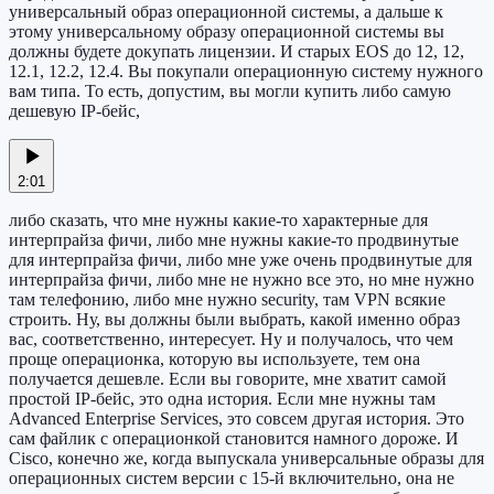
универсальный образ операционной системы, а дальше к
этому универсальному образу операционной системы вы
должны будете докупать лицензии. И старых EOS до 12, 12,
12.1, 12.2, 12.4. Вы покупали операционную систему нужного
вам типа. То есть, допустим, вы могли купить либо самую
дешевую IP-бейс,
2:01
либо сказать, что мне нужны какие-то характерные для
интерпрайза фичи, либо мне нужны какие-то продвинутые
для интерпрайза фичи, либо мне уже очень продвинутые для
интерпрайза фичи, либо мне не нужно все это, но мне нужно
там телефонию, либо мне нужно security, там VPN всякие
строить. Ну, вы должны были выбрать, какой именно образ
вас, соответственно, интересует. Ну и получалось, что чем
проще операционка, которую вы используете, тем она
получается дешевле. Если вы говорите, мне хватит самой
простой IP-бейс, это одна история. Если мне нужны там
Advanced Enterprise Services, это совсем другая история. Это
сам файлик с операционкой становится намного дороже. И
Cisco, конечно же, когда выпускала универсальные образы для
операционных систем версии с 15-й включительно, она не