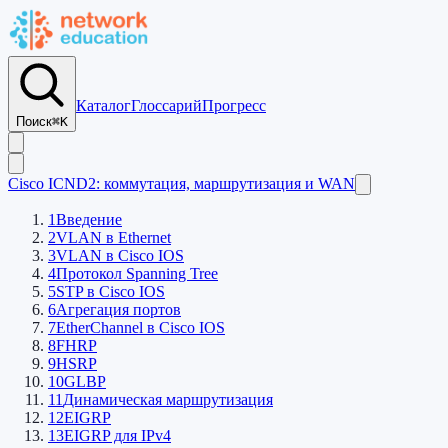
Каталог
Глоссарий
Прогресс
Поиск
⌘K
Cisco ICND2: коммутация, маршрутизация и WAN
1
Введение
2
VLAN в Ethernet
3
VLAN в Cisco IOS
4
Протокол Spanning Tree
5
STP в Cisco IOS
6
Агрегация портов
7
EtherСhannel в Cisco IOS
8
FHRP
9
HSRP
10
GLBP
11
Динамическая маршрутизация
12
EIGRP
13
EIGRP для IPv4