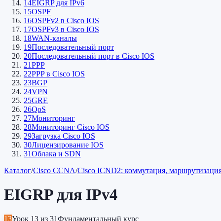
14
EIGRP для IPv6
15
OSPF
16
OSPFv2 в Cisco IOS
17
OSPFv3 в Cisco IOS
18
WAN-каналы
19
Последовательный порт
20
Последовательный порт в Cisco IOS
21
PPP
22
PPP в Cisco IOS
23
BGP
24
VPN
25
GRE
26
QoS
27
Мониторинг
28
Мониторинг Cisco IOS
29
Загрузка Cisco IOS
30
Лицензирование IOS
31
Облака и SDN
Каталог
/
Cisco CCNA
/
Cisco ICND2: коммутация, маршрутизац
EIGRP для IPv4
13
Урок
13
из
31
Фундаментальный курс