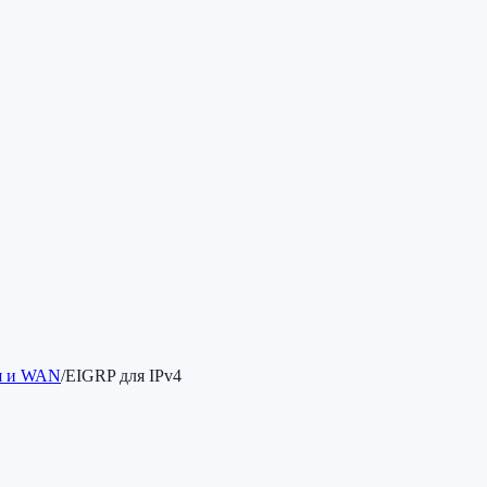
ия и WAN
/
EIGRP для IPv4