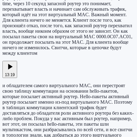
time, через 10 секунд запасной роутер это понимает,
перехватывает власть и начинает сам обслуживать трафик,
который идёт на этот виртуальный MAC. Важный момент.
Для клиента ничего не меняется. Клиент после того, как
произошёл отказ, после того, как запасной роутер перехватил
власть, вообще никоим образом от этого не зависит. Он как
посылал пакеты свои на виртуальный MAC 0000.0C07.AC01,
он продолжает посылать на этот MAC. Для клиента вообще
ничего не изменилось. Свитчи, которые в цепочке будут
между клиентом
13:19
и обладателем самого виртуального MAC, они перестроят
свою таблицу коммутации на основании hello-пакетов,
которые посылает активный роутер. Hello-пакеты активный
роутер посылает именно из-под виртуального MAC. Поэтому
в таблицах коммутации клиентский трафик будет
доставляться до обладателя роли активного роутера без каких-
либо проблем. Покуда у вас активным был роутер, например,
вот этот, он посылал hello-пакеты, эти пакеты шли
мультикастом, они разбрасывались по всей сети, и все свитчи
в топологии знали, как добраться до этого виртуального