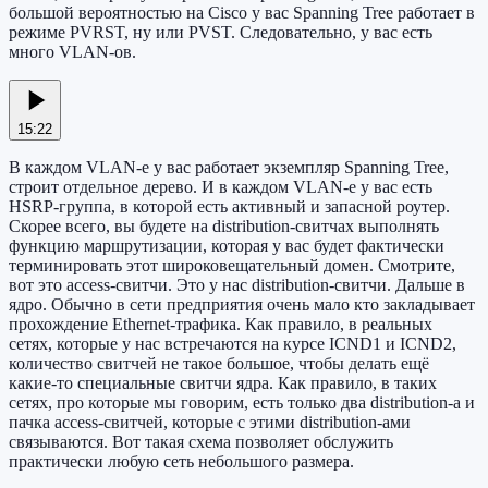
большой вероятностью на Cisco у вас Spanning Tree работает в
режиме PVRST, ну или PVST. Следовательно, у вас есть
много VLAN-ов.
15:22
В каждом VLAN-е у вас работает экземпляр Spanning Tree,
строит отдельное дерево. И в каждом VLAN-е у вас есть
HSRP-группа, в которой есть активный и запасной роутер.
Скорее всего, вы будете на distribution-свитчах выполнять
функцию маршрутизации, которая у вас будет фактически
терминировать этот широковещательный домен. Смотрите,
вот это access-свитчи. Это у нас distribution-свитчи. Дальше в
ядро. Обычно в сети предприятия очень мало кто закладывает
прохождение Ethernet-трафика. Как правило, в реальных
сетях, которые у нас встречаются на курсе ICND1 и ICND2,
количество свитчей не такое большое, чтобы делать ещё
какие-то специальные свитчи ядра. Как правило, в таких
сетях, про которые мы говорим, есть только два distribution-а и
пачка access-свитчей, которые с этими distribution-ами
связываются. Вот такая схема позволяет обслужить
практически любую сеть небольшого размера.