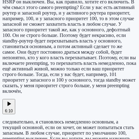
HSRP он выключен. Вы, как правило, хотите его включить. В
чём смысл этого самого preempting? Если у вас есть активный
роутер и запасной роутер, и у активного роутера приоритет,
например, 100, и у запасного приоритет 100, то в этом случае
запасной не сможет захватить власть в любом случае. У
запасного приоритет такой же, как у основного, дефолтный
100. Он не строго больше. Поэтому будет некрасиво, если
standby-роутер будет перехватывать власть у основного,
становиться основным, а потом активный сделает то же
самое. Они будут постоянно драться между собой, будет
непонятно, кто у кого власть перехватывает. Поэтому, если вы
включаете preempting, то перехватить власть немедленно, пока
ещё активный живой, можно только если ваш приоритет
строго больше. Тогда, если у вас будет, например, 101
приоритет у запасного и 100 у основного, тогда standby может
сказать, у меня приоритет строго больше, у меня preempting
включён,
6:10
следовательно, я становлюсь немедленно основным, а
текущий основной, если он хочет, он может попытаться стать
запасным. В любом случае, приоритет по умолчанию 100,
preempting выключен. Если вы хотите, вы можете назначить