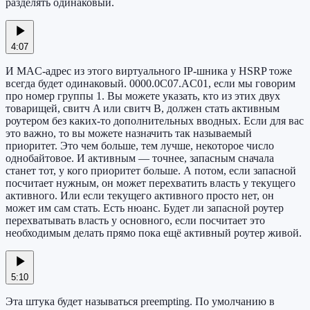
разделять одинаковый.
4:07
И MAC-адрес из этого виртуального IP-шника у HSRP тоже
всегда будет одинаковый. 0000.0C07.AC01, если мы говорим
про номер группы 1. Вы можете указать, кто из этих двух
товарищей, свитч A или свитч B, должен стать активным
роутером без каких-то дополнительных вводных. Если для вас
это важно, то вы можете назначить так называемый
приоритет. Это чем больше, тем лучше, некоторое число
однобайтовое. И активным — точнее, запасным сначала
станет тот, у кого приоритет больше. А потом, если запасной
посчитает нужным, он может перехватить власть у текущего
активного. Или если текущего активного просто нет, он
может им сам стать. Есть нюанс. Будет ли запасной роутер
перехватывать власть у основного, если посчитает это
необходимым делать прямо пока ещё активный роутер живой.
5:10
Эта штука будет называться preempting. По умолчанию в