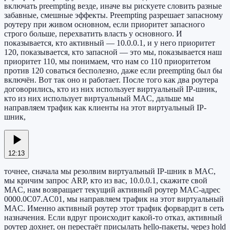
включать preempting везде, иначе вы рискуете словить разные
забавные, смешные эффекты. Preempting разрешает запасному
роутеру при живом основном, если приоритет запасного
строго больше, перехватить власть у основного. И
показывается, кто активный — 10.0.0.1, и у него приоритет
120, показывается, кто запасной — это мы, показывается наш
приоритет 110, мы понимаем, что нам со 110 приоритетом
против 120 соваться бесполезно, даже если preempting был бы
включён. Вот так оно и работает. После того как два роутера
договорились, кто из них использует виртуальный IP-шник,
кто из них использует виртуальный MAC, дальше мы
направляем трафик как клиенты на этот виртуальный IP-
шник,
12:13
точнее, сначала мы резолвим виртуальный IP-шник в MAC,
мы кричим запрос ARP, кто из вас, 10.0.0.1, скажите свой
MAC, нам возвращает текущий активный роутер MAC-адрес
0000.0C07.AC01, мы направляем трафик на этот виртуальный
MAC. Именно активный роутер этот трафик форвардит в сеть
назначения. Если вдруг происходит какой-то отказ, активный
роутер дохнет, он перестаёт присылать hello-пакеты, через hold