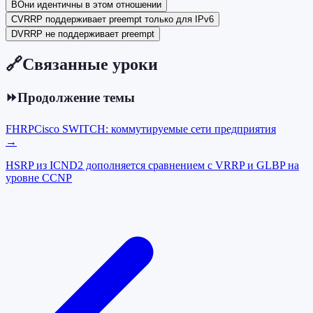
B
Они идентичны в этом отношении
C
VRRP поддерживает preempt только для IPv6
D
VRRP не поддерживает preempt
🔗
Связанные уроки
⏩
Продолжение темы
FHRP
Cisco SWITCH: коммутируемые сети предприятия
→
HSRP из ICND2 дополняется сравнением с VRRP и GLBP на
уровне CCNP