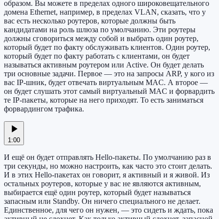
образом. Вы можете в пределах одного широковещательного
домена Ethernet, например, в пределах VLAN, сказать, что у
вас есть несколько роутеров, которые должны быть
кандидатами на роль шлюза по умолчанию. Эти роутеры
должны сговориться между собой и выбрать один роутер,
который будет по факту обслуживать клиентов. Один роутер,
который будет по факту работать с клиентами, он будет
называться активным роутером или Active. Он будет делать
три основные задачи. Первое — это на запросы ARP, у кого из
вас IP-шник, будет отвечать виртуальным MAC. А второе —
он будет слушать этот самый виртуальный MAC и форвардить
те IP-пакеты, которые на него приходят. То есть заниматься
форвардингом трафика.
1:00
И ещё он будет отправлять Hello-пакеты. По умолчанию раз в
три секунды, но можно настроить, как часто это стоит делать.
И в этих Hello-пакетах он говорит, я активный и я живой. Из
остальных роутеров, которые у вас не являются активным,
выбирается ещё один роутер, который будет называться
запасным или Standby. Он ничего специального не делает.
Единственное, для чего он нужен, — это сидеть и ждать, пока
активный не сдохнет. Как только активный сдохнет, запасной