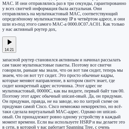
MAC. И они отправлялись раз в три секунды, гарантированно
у всех свитчей информация была актуальная. Они
отправлялись на мультикастовый MAC, соответствующий
определённому мультикастовому IP в четвёртом адресе, и они
шли из-под этого самого MAC-а 0000.0C07.AC01. Как только
у нас активный роутер дох,
14:21
запасной роутер становился активным и начинал рассылать
сам такие мультикастовые пакеты. Поэтому все свитчи
говорили, раньше мы знали, что он вот там сидит, теперь мы
знаем, что он вот тут сидит. Это просто обычные кадры,
которые меняют направление, в котором свитч знает, где
сидит конкретный адрес источника. Этот адрес не
мультикастовый, 00000C, как вы видите, первый байт там 00.
Поэтому этот адрес обычный unicast-овый. Да, он придуман.
Он придуман, правда, не на заводе, но по хитрой схеме он
придуман самой Cisco. Cisco немножко некорректно, но всё-
таки сделала виртуальный MAC-адрес. Однако он unicast-
овый. Он принадлежит ровно одному устройству в каждый
момент времени. Если вы используете HSRP и вы делаете это
в сети, в которой у вас работает Spanning Tree, с очень