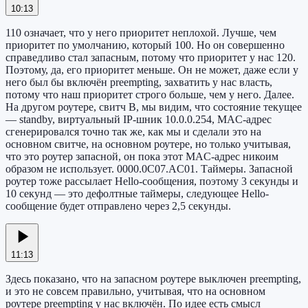
10:13
110 означает, что у него приоритет неплохой. Лучше, чем
приоритет по умолчанию, который 100. Но он совершенно
справедливо стал запасным, потому что приоритет у нас 120.
Поэтому, да, его приоритет меньше. Он не может, даже если у
него был бы включён preempting, захватить у нас власть,
потому что наш приоритет строго больше, чем у него. Далее.
На другом роутере, свитч B, мы видим, что состояние текущее
— standby, виртуальный IP-шник 10.0.0.254, MAC-адрес
сгенерировался точно так же, как мы и сделали это на
основном свитче, на основном роутере, но только учитывая,
что это роутер запасной, он пока этот MAC-адрес никоим
образом не использует. 0000.0C07.AC01. Таймеры. Запасной
роутер тоже рассылает Hello-сообщения, поэтому 3 секунды и
10 секунд — это дефолтные таймеры, следующее Hello-
сообщение будет отправлено через 2,5 секунды.
11:13
Здесь показано, что на запасном роутере выключен preempting,
и это не совсем правильно, учитывая, что на основном
роутере preempting у нас включён. По идее есть смысл