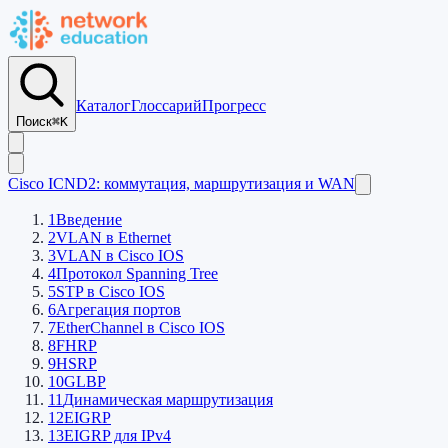
Каталог
Глоссарий
Прогресс
Поиск
⌘K
Cisco ICND2: коммутация, маршрутизация и WAN
1
Введение
2
VLAN в Ethernet
3
VLAN в Cisco IOS
4
Протокол Spanning Tree
5
STP в Cisco IOS
6
Агрегация портов
7
EtherСhannel в Cisco IOS
8
FHRP
9
HSRP
10
GLBP
11
Динамическая маршрутизация
12
EIGRP
13
EIGRP для IPv4