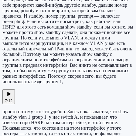
себе приоритет какой-нибудь другой: standby, дальше номер
группы, priority и тот приоритет, который вам больше
нравится. И standby, номер группы, preempt — включает
preempting. Если вы хотите посмотреть, как работает ваш
HSRP, для этого есть команда show standby, если вы хотите, вы
можете просто show standby сделать, она покажет вообще все
группы. Но если у вас много VLAN, и между ними
выполняется маршрутизация, и в каждом VLAN у вас есть
отдельный виртуальный IP-шник, то вывод может быть очень
большой. Поэтому вы можете указать show standby с
ограничением по интерфейсам и с ограничением по номеру
группы в пределах интерфейса. Вас никто не останавливает в
том, чтобы одну и ту же группу использовать на нескольких
разных интерфейсах. Поэтому, скорее всего, вы будете
использовать везде группу 1,
7:12
просто потому что это удобно. Здесь показывается, что show
standby vlan 1 group 1, у нас switch A, и показывает, что
известно про HSRP на этом интерфейсе, в этой группе.
Показывается, что состояние на этом интерфейсе у этого
роутера — активный, то есть он активный, он форвардит