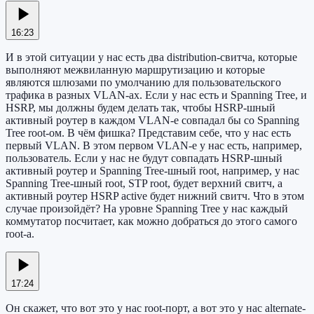
16:23
И в этой ситуации у нас есть два distribution-свитча, которые
выполняют межвиланную маршрутизацию и которые
являются шлюзами по умолчанию для пользовательского
трафика в разных VLAN-ах. Если у нас есть и Spanning Tree, и
HSRP, мы должны будем делать так, чтобы HSRP-шный
активный роутер в каждом VLAN-е совпадал бы со Spanning
Tree root-ом. В чём фишка? Представим себе, что у нас есть
первый VLAN. В этом первом VLAN-е у нас есть, например,
пользователь. Если у нас не будут совпадать HSRP-шный
активный роутер и Spanning Tree-шный root, например, у нас
Spanning Tree-шный root, STP root, будет верхний свитч, а
активный роутер HSRP active будет нижний свитч. Что в этом
случае произойдёт? На уровне Spanning Tree у нас каждый
коммутатор посчитает, как можно добраться до этого самого
root-а.
17:24
Он скажет, что вот это у нас root-порт, а вот это у нас alternate-