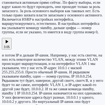
становиться активным прямо сейчас. По факту выборы, если
вдруг какие-то будут проходить, они проходят только за роль
запасного. За роль основного выборов как таковых нет. Есть
только право захвата власти запасным у основного активного.
Включается HSRP в настройках интерфейса,
маршрутизируемого, естественно. В настройках интерфейса
вы указываете команду standby, дальше цифра — номер
группы, если не указано, то имеется в виду группа номер 0,
3:05
и потом IP и дальше IP-шник. Например, у нас есть свитчи, на
них есть некоторое количество VLAN, между этими VLAN
происходит маршрутизация, и на интерфейсе VLAN 1 мы
указываем, что у нас есть IP-адрес 10.0.1 с маской
255.255.255.0. Просто обычный IP-шник. И рядышком
указываем standby, один — номер группы, IP 10.0.0.254.
Рядышком тут будет, наверное, другой свитч, свитч B, и у него
будет то же самое, интерфейс VLAN 1, и IP-адрес какой-то
другой уже будет, 10.0.0.2. И та же самая команда standby,
standby 1 IP 10.0.0.254. IP-шник назначается на них одинаково.
У них физические адреса будут разные, 10.0.0.1 у одного,
10.0.0.2 у другого. Но виртуальный IP-шник они будут