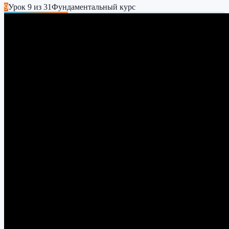
9
Урок
9
из
31
Фундаментальный курс