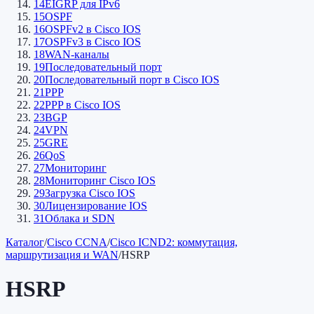
14
EIGRP для IPv6
15
OSPF
16
OSPFv2 в Cisco IOS
17
OSPFv3 в Cisco IOS
18
WAN-каналы
19
Последовательный порт
20
Последовательный порт в Cisco IOS
21
PPP
22
PPP в Cisco IOS
23
BGP
24
VPN
25
GRE
26
QoS
27
Мониторинг
28
Мониторинг Cisco IOS
29
Загрузка Cisco IOS
30
Лицензирование IOS
31
Облака и SDN
Каталог
/
Cisco CCNA
/
Cisco ICND2: коммутация,
маршрутизация и WAN
/
HSRP
HSRP