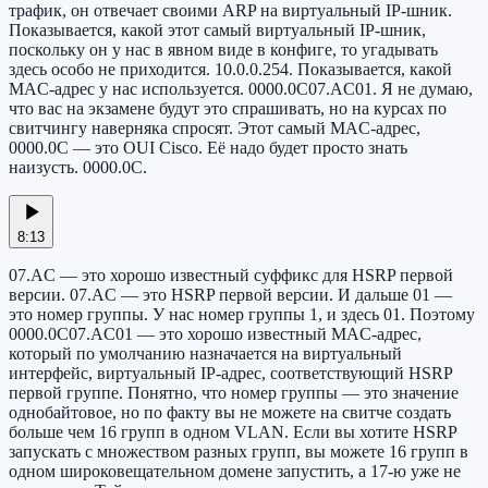
трафик, он отвечает своими ARP на виртуальный IP-шник.
Показывается, какой этот самый виртуальный IP-шник,
поскольку он у нас в явном виде в конфиге, то угадывать
здесь особо не приходится. 10.0.0.254. Показывается, какой
MAC-адрес у нас используется. 0000.0C07.AC01. Я не думаю,
что вас на экзамене будут это спрашивать, но на курсах по
свитчингу наверняка спросят. Этот самый MAC-адрес,
0000.0C — это OUI Cisco. Её надо будет просто знать
наизусть. 0000.0C.
8:13
07.AC — это хорошо известный суффикс для HSRP первой
версии. 07.AC — это HSRP первой версии. И дальше 01 —
это номер группы. У нас номер группы 1, и здесь 01. Поэтому
0000.0C07.AC01 — это хорошо известный MAC-адрес,
который по умолчанию назначается на виртуальный
интерфейс, виртуальный IP-адрес, соответствующий HSRP
первой группе. Понятно, что номер группы — это значение
однобайтовое, но по факту вы не можете на свитче создать
больше чем 16 групп в одном VLAN. Если вы хотите HSRP
запускать с множеством разных групп, вы можете 16 групп в
одном широковещательном домене запустить, а 17-ю уже не