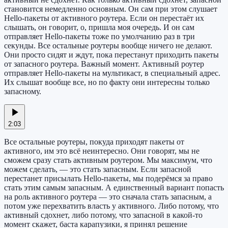
становится немедленно основным. Он сам при этом слушает
Hello-пакеты от активного роутера. Если он перестаёт их
слышать, он говорит, о, пришла моя очередь. И он сам
отправляет Hello-пакеты тоже по умолчанию раз в три
секунды. Все остальные роутеры вообще ничего не делают.
Они просто сидят и ждут, пока перестанут приходить пакеты
от запасного роутера. Важный момент. Активный роутер
отправляет Hello-пакеты на мультикаст, в специальный адрес.
Их слышат вообще все, но по факту они интересны только
запасному.
2:03
Все остальные роутеры, покуда приходят пакеты от
активного, им это всё неинтересно. Они говорят, мы не
сможем сразу стать активным роутером. Мы максимум, что
можем сделать, — это стать запасным. Если запасной
перестанет присылать Hello-пакеты, мы подерёмся за право
стать этим самым запасным. А единственный вариант попасть
на роль активного роутера — это сначала стать запасным, а
потом уже перехватить власть у активного. Либо потому, что
активный сдохнет, либо потому, что запасной в какой-то
момент скажет, баста карапузики, я принял решение