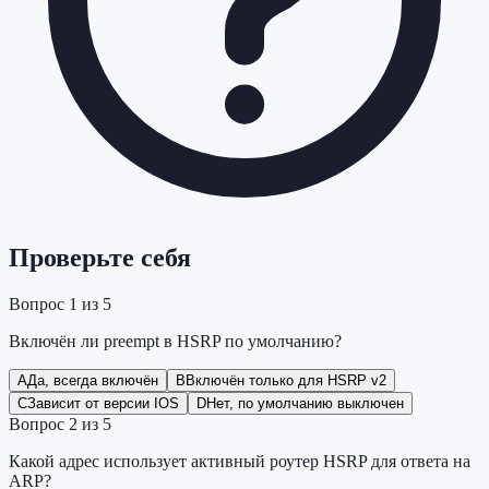
Проверьте себя
Вопрос
1
из
5
Включён ли preempt в HSRP по умолчанию?
A
Да, всегда включён
B
Включён только для HSRP v2
C
Зависит от версии IOS
D
Нет, по умолчанию выключен
Вопрос
2
из
5
Какой адрес использует активный роутер HSRP для ответа на
ARP?