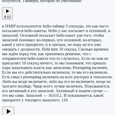
получится. Таймеры, которые по умолчанию
9:13
в HSRP используются: hello-таймер 3 секунды, это как часто
посылаются hello-пакеты. Hello у нас посылает и основной, и
запасной. Основной посылает hello-пакет для того, чтобы
запасной понимал: во-первых, кто основной, во-вторых,
какой у него приоритет, и в-третьих, не пора ли его уже
смещать с должности. Hold time 10 секунд. Сколько времени
мы ждём перед тем, как принимать решение, что с
отправителем hello-пакета что-то случилось. Если он нам не
присылает 10 секунд ничего, то мы понимаем, что пришла
пора захватывать власть как запасному. Preempting включён.
Если мы его действительно включили, то мы его включили.
Есть смысл preempting включать на всех роутерах в топологии.
Либо вы везде включаете, либо вы его не включаете, везде не
трогаете вообще. Чаще всего лучше включать. Показывается,
кто активный и кто запасной. Активный в нашем случае —
это мы сами. Запасной — 10.0.0.2. И показывается, какой
приоритет у текущего запасного. 110.