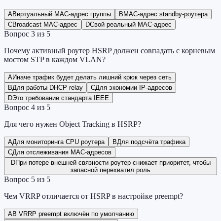
A
Виртуальный MAC-адрес группы
B
MAC-адрес standby-роутера
C
Broadcast MAC-адрес
D
Свой реальный MAC-адрес
Вопрос
3
из
5
Почему активный роутер HSRP должен совпадать с корневым
мостом STP в каждом VLAN?
A
Иначе трафик будет делать лишний крюк через сеть
B
Для работы DHCP relay
C
Для экономии IP-адресов
D
Это требование стандарта IEEE
Вопрос
4
из
5
Для чего нужен Object Tracking в HSRP?
A
Для мониторинга CPU роутера
B
Для подсчёта трафика
C
Для отслеживания MAC-адресов
D
При потере внешней связности роутер снижает приоритет, чтобы
запасной перехватил роль
Вопрос
5
из
5
Чем VRRP отличается от HSRP в настройке preempt?
A
В VRRP preempt включён по умолчанию