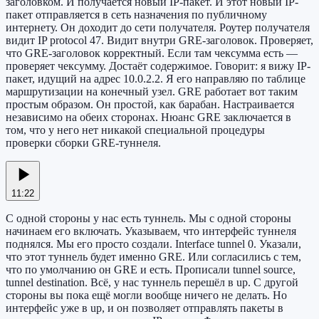
заголовком. И получается новый IP-пакет. И этот новый IP-
пакет отправляется в сеть назначения по публичному
интернету. Он доходит до сети получателя. Роутер получателя
видит IP protocol 47. Видит внутри GRE-заголовок. Проверяет,
что GRE-заголовок корректный. Если там чексумма есть —
проверяет чексумму. Достаёт содержимое. Говорит: я вижу IP-
пакет, идущий на адрес 10.0.2.2. Я его направляю по таблице
маршрутизации на конечный узел. GRE работает вот таким
простым образом. Он простой, как барабан. Настраивается
независимо на обеих сторонах. Нюанс GRE заключается в
том, что у него нет никакой специальной процедуры
проверки сборки GRE-туннеля.
11:22
С одной стороны у нас есть туннель. Мы с одной стороны
начинаем его включать. Указываем, что интерфейс туннеля
поднялся. Мы его просто создали. Interface tunnel 0. Указали,
что этот туннель будет именно GRE. Или согласились с тем,
что по умолчанию он GRE и есть. Прописали tunnel source,
tunnel destination. Всё, у нас туннель перешёл в up. С другой
стороны вы пока ещё могли вообще ничего не делать. Но
интерфейс уже в up, и он позволяет отправлять пакеты в