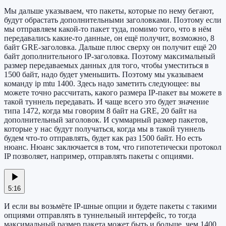
Мы дальше указываем, что пакеты, которые по нему бегают,
будут обрастать дополнительными заголовками. Поэтому если
мы отправляем какой-то пакет туда, помимо того, что в нём
передавались какие-то данные, он ещё получит, возможно, 8
байт GRE-заголовка. Дальше плюс сверху он получит ещё 20
байт дополнительного IP-заголовка. Поэтому максимальный
размер передаваемых данных для того, чтобы уместиться в
1500 байт, надо будет уменьшить. Поэтому мы указываем
команду ip mtu 1400. Здесь надо заметить следующее: вы
можете точно рассчитать, какого размера IP-пакет вы можете в
такой туннель передавать. И чаще всего это будет значение
типа 1472, когда мы говорим 8 байт на GRE, 20 байт на
дополнительный заголовок. И суммарный размер пакетов,
которые у нас будут получаться, когда мы в такой туннель
будем что-то отправлять, будет как раз 1500 байт. Но есть
нюанс. Нюанс заключается в том, что гипотетически протокол
IP позволяет, например, отправлять пакеты с опциями.
5:16
И если вы возьмёте IP-шные опции и будете пакеты с такими
опциями отправлять в туннельный интерфейс, то тогда
максимальный размер пакета может быть и больше, чем 1400