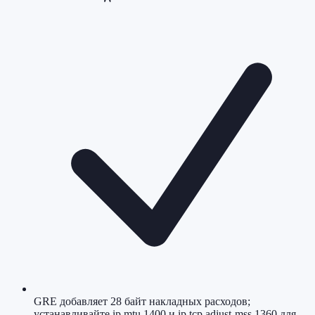
GRE добавляет 28 байт накладных расходов;
устанавливайте ip mtu 1400 и ip tcp adjust-mss 1360 для