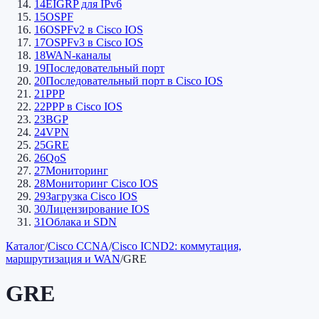
14
EIGRP для IPv6
15
OSPF
16
OSPFv2 в Cisco IOS
17
OSPFv3 в Cisco IOS
18
WAN-каналы
19
Последовательный порт
20
Последовательный порт в Cisco IOS
21
PPP
22
PPP в Cisco IOS
23
BGP
24
VPN
25
GRE
26
QoS
27
Мониторинг
28
Мониторинг Cisco IOS
29
Загрузка Cisco IOS
30
Лицензирование IOS
31
Облака и SDN
Каталог
/
Cisco CCNA
/
Cisco ICND2: коммутация,
маршрутизация и WAN
/
GRE
GRE