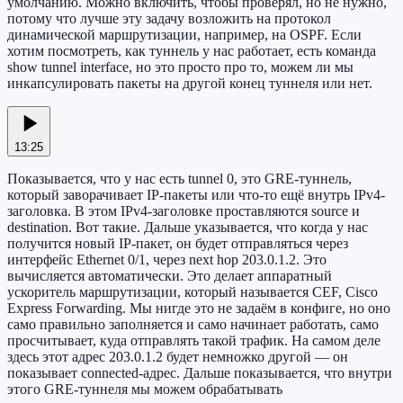
умолчанию. Можно включить, чтобы проверял, но не нужно,
потому что лучше эту задачу возложить на протокол
динамической маршрутизации, например, на OSPF. Если
хотим посмотреть, как туннель у нас работает, есть команда
show tunnel interface, но это просто про то, можем ли мы
инкапсулировать пакеты на другой конец туннеля или нет.
13:25
Показывается, что у нас есть tunnel 0, это GRE-туннель,
который заворачивает IP-пакеты или что-то ещё внутрь IPv4-
заголовка. В этом IPv4-заголовке проставляются source и
destination. Вот такие. Дальше указывается, что когда у нас
получится новый IP-пакет, он будет отправляться через
интерфейс Ethernet 0/1, через next hop 203.0.1.2. Это
вычисляется автоматически. Это делает аппаратный
ускоритель маршрутизации, который называется CEF, Cisco
Express Forwarding. Мы нигде это не задаём в конфиге, но оно
само правильно заполняется и само начинает работать, само
просчитывает, куда отправлять такой трафик. На самом деле
здесь этот адрес 203.0.1.2 будет немножко другой — он
показывает connected-адрес. Дальше показывается, что внутри
этого GRE-туннеля мы можем обрабатывать