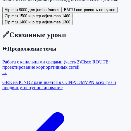
A
ip mtu 9000 для jumbo frames
B
MTU настраивать не нужно
C
ip mtu 1500 и ip tcp adjust-mss 1460
D
ip mtu 1400 и ip tcp adjust-mss 1360
🔗
Связанные уроки
⏩
Продолжение темы
Работа с канальными средами (часть 2)
Cisco ROUTE:
проектирование корпоративных сетей
→
GRE из ICND2 развивается в CCNP: DMVPN всех фаз и
продвинутое туннелирование