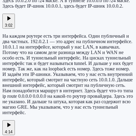
Здесь 10.0.2.0 по /24 маске. А в туннеле 10.0.0.0 по /24 маске.
Здесь будет IP-шник 10.0.0.1, здесь будет IP-шник 10.0.0.2.
3:02
На каждом роутере есть три интерфейса. Один публичный и
два частных. 192.0.2.1 — это адрес на публичном интерфейсе.
10.0.1.1 на интерфейсе, который у нас LAN, в кавычках.
Потому что на самом деле разница между LAN и WAN не
особо есть. И туннельный интерфейс. На цисках туннельный
интерфейс так и будет называться tunnel. И дальше у них будет
номер. Так же, как на loopback есть номер. Здесь тоже номер.
И задаём эти IP-шники. Указываем, что у нас есть внутренний
интерфейс, который смотрит на частную сеть 10.0.1.0. Дальше
внешний интерфейс, который смотрит на публичную сеть.
Нам понадобится маршрут в интернет. Здесь будет что-то типа
ip route 0.0.0.0 0.0.0.0 на какой-то роутер провайдера. Здесь это
не указано. И дальше та штука, которая как раз содержит всю
магию GRE. Мы указываем, что у нас есть туннельный
интерфейс.
4:14