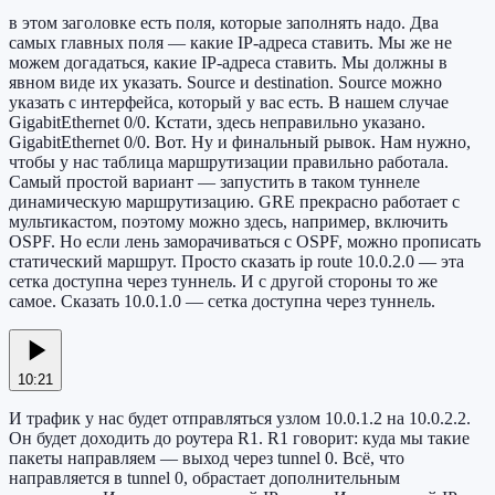
в этом заголовке есть поля, которые заполнять надо. Два
самых главных поля — какие IP-адреса ставить. Мы же не
можем догадаться, какие IP-адреса ставить. Мы должны в
явном виде их указать. Source и destination. Source можно
указать с интерфейса, который у вас есть. В нашем случае
GigabitEthernet 0/0. Кстати, здесь неправильно указано.
GigabitEthernet 0/0. Вот. Ну и финальный рывок. Нам нужно,
чтобы у нас таблица маршрутизации правильно работала.
Самый простой вариант — запустить в таком туннеле
динамическую маршрутизацию. GRE прекрасно работает с
мультикастом, поэтому можно здесь, например, включить
OSPF. Но если лень заморачиваться с OSPF, можно прописать
статический маршрут. Просто сказать ip route 10.0.2.0 — эта
сетка доступна через туннель. И с другой стороны то же
самое. Сказать 10.0.1.0 — сетка доступна через туннель.
10:21
И трафик у нас будет отправляться узлом 10.0.1.2 на 10.0.2.2.
Он будет доходить до роутера R1. R1 говорит: куда мы такие
пакеты направляем — выход через tunnel 0. Всё, что
направляется в tunnel 0, обрастает дополнительным