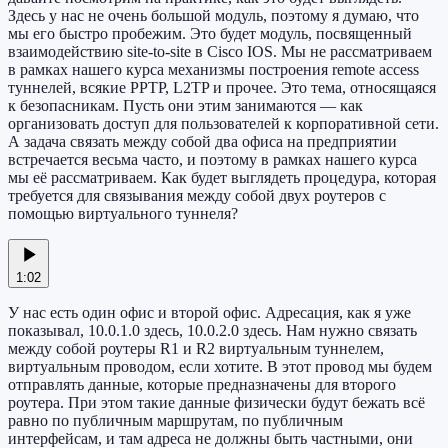
Здесь у нас не очень большой модуль, поэтому я думаю, что
мы его быстро пробежим. Это будет модуль, посвященный
взаимодействию site-to-site в Cisco IOS. Мы не рассматриваем
в рамках нашего курса механизмы построения remote access
туннелей, всякие PPTP, L2TP и прочее. Это тема, относящаяся
к безопасникам. Пусть они этим занимаются — как
организовать доступ для пользователей к корпоративной сети.
А задача связать между собой два офиса на предприятии
встречается весьма часто, и поэтому в рамках нашего курса
мы её рассматриваем. Как будет выглядеть процедура, которая
требуется для связывания между собой двух роутеров с
помощью виртуального туннеля?
1:02
У нас есть один офис и второй офис. Адресация, как я уже
показывал, 10.0.1.0 здесь, 10.0.2.0 здесь. Нам нужно связать
между собой роутеры R1 и R2 виртуальным туннелем,
виртуальным проводом, если хотите. В этот провод мы будем
отправлять данные, которые предназначены для второго
роутера. При этом такие данные физически будут бежать всё
равно по публичным маршрутам, по публичным
интерфейсам, и там адреса не должны быть частными, они