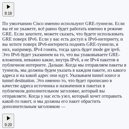
8:18
По умолчанию Cisco именно используют GRE-туннели. Если
вы её не укажете, всё равно будет работать именно в режиме
GRE. Если захотите, можете сказать, что будете использовать
GRE поверх IPv6. Если у вас есть доступ к IPv6-интернету, и
вы хотите поверх IPv6-интернета поднять GRE-туннели, в
них, например, IPv4 гонять, тогда здесь будет mode gre ipv6.
Это IPv6 будет указанием на то, что вы упаковываете GRE-
вложения, неважно какие, внутрь IPv6, а не IPv4 пакетов в
публичном интернете. Дальше. Когда мы отправляем пакеты в
туннель, мы должны будем указать в каждом пакете, из какого
адреса и на какой адрес они идут. Указываем tunnel source и
tunnel destination. Это именно то, что будет прописано в
качестве адреса источника и назначения в пакетах в
публичном дополнительном заголовке, который вы
отправляете. Когда у нас есть узел, который хочет отправить
какой-то пакет, и мы должны его пакет обрастить
дополнительным заголовком —
9:20