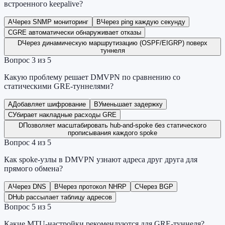
встроенного keepalive?
A
Через SNMP мониторинг
B
Через ping каждую секунду
C
GRE автоматически обнаруживает отказы
D
Через динамическую маршрутизацию (OSPF/EIGRP) поверх
туннеля
Вопрос
3
из
5
Какую проблему решает DMVPN по сравнению со
статическими GRE-туннелями?
A
Добавляет шифрование
B
Уменьшает задержку
C
Убирает накладные расходы GRE
D
Позволяет масштабировать hub-and-spoke без статического
прописывания каждого spoke
Вопрос
4
из
5
Как spoke-узлы в DMVPN узнают адреса друг друга для
прямого обмена?
A
Через DNS
B
Через протокол NHRP
C
Через BGP
D
Hub рассылает таблицу адресов
Вопрос
5
из
5
Какие MTU-настройки рекомендуются для GRE-туннеля?