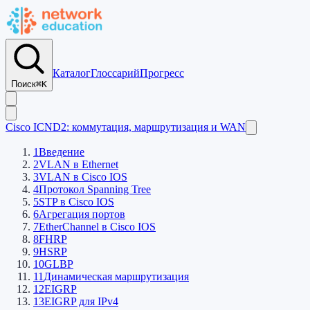
Каталог
Глоссарий
Прогресс
Поиск
⌘K
Cisco ICND2: коммутация, маршрутизация и WAN
1
Введение
2
VLAN в Ethernet
3
VLAN в Cisco IOS
4
Протокол Spanning Tree
5
STP в Cisco IOS
6
Агрегация портов
7
EtherСhannel в Cisco IOS
8
FHRP
9
HSRP
10
GLBP
11
Динамическая маршрутизация
12
EIGRP
13
EIGRP для IPv4