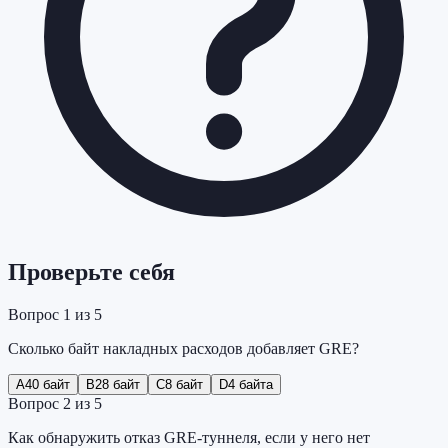
Проверьте себя
Вопрос
1
из
5
Сколько байт накладных расходов добавляет GRE?
A
40 байт
B
28 байт
C
8 байт
D
4 байта
Вопрос
2
из
5
Как обнаружить отказ GRE-туннеля, если у него нет