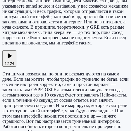
интернет до указанного вами IP-адреса. Фактически, когда вы
указываете tunnel source и destination, у вас создаётся механизм
инкапсуляции, и весь трафик, который отправляется в такой
виртуальный интерфейс, который в up, просто оборачивается
заголовками и отправляется в интернет. Или не в интернет, а
куда скажете. В принципе, теоретически, у GRE есть разные
хитрые механизмы, типа keepalive — до тех пор, пока сосед
корректно не будет настроен, мы не поднимаемся. Если сосед
внезапно выключился, мы интерфейс гасим.
12:24
Эти штуки возможны, но они не рекомендуются на самом
деле. Если вы хотите, чтобы трафик по туннелю не бегал, если
сосед не настроен корректно, самый простой вариант —
запустить там OSPF. OSPF автоматически нащупает соседа,
автоматически раз в 10 секунд будет отправлять Hello-пакеты,
если в течение 40 секунд от соседа ответов нет, значит,
пристреливаем соседство. И все маршруты, которые смотрели
в этот туннельный интерфейс, у нас будут невалидные. При
этом сам интерфейс находится постоянно в up — ничего
страшного. Вот так настраивается туннельный интерфейс.
Работоспособность второго конца туннель не проверяет по