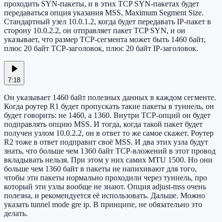
проходить SYN-пакеты, и в этих TCP SYN-пакетах будет
передаваться опция указания MSS, Maximum Segment Size.
Стандартный узел 10.0.1.2, когда будет передавать IP-пакет в
сторону 10.0.2.2, он отправляет пакет TCP SYN, и он
указывает, что размер TCP-сегмента может быть 1460 байт,
плюс 20 байт TCP-заголовок, плюс 20 байт IP-заголовок.
7:18
Он указывает 1460 байт полезных данных в каждом сегменте.
Когда роутер R1 будет пропускать такие пакеты в туннель, он
будет говорить: не 1460, а 1360. Внутри TCP-опций он будет
подправлять опцию MSS. И тогда, когда такой пакет будет
получен узлом 10.0.2.2, он в ответ то же самое скажет. Роутер
R2 тоже в ответ подправит своё MSS. И два этих узла будут
знать, что больше чем 1360 байт TCP-вложений в этот провод
вкладывать нельзя. При этом у них самих MTU 1500. Но они
больше чем 1360 байт в пакеты не напихивают для того,
чтобы эти пакеты нормально проходили через туннель, про
который эти узлы вообще не знают. Опция adjust-mss очень
полезна, и рекомендуется её использовать. Дальше. Можно
указать tunnel mode gre ip. В принципе, не обязательно это
делать.