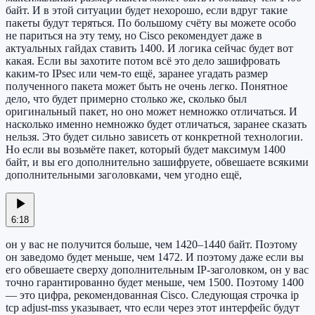
байт. И в этой ситуации будет нехорошо, если вдруг такие
пакеты будут теряться. По большому счёту вы можете особо
не париться на эту тему, но Cisco рекомендует даже в
актуальных гайдах ставить 1400. И логика сейчас будет вот
какая. Если вы захотите потом всё это дело зашифровать
каким-то IPsec или чем-то ещё, заранее угадать размер
полученного пакета может быть не очень легко. Понятное
дело, что будет примерно столько же, сколько был
оригинальный пакет, но оно может немножко отличаться. И
насколько именно немножко будет отличаться, заранее сказать
нельзя. Это будет сильно зависеть от конкретной технологии.
Но если вы возьмёте пакет, который будет максимум 1400
байт, и вы его дополнительно зашифруете, обвешаете всякими
дополнительными заголовками, чем угодно ещё,
6:18
он у вас не получится больше, чем 1420–1440 байт. Поэтому
он заведомо будет меньше, чем 1472. И поэтому даже если вы
его обвешаете сверху дополнительным IP-заголовком, он у вас
точно гарантированно будет меньше, чем 1500. Поэтому 1400
— это цифра, рекомендованная Cisco. Следующая строчка ip
tcp adjust-mss указывает, что если через этот интерфейс будут