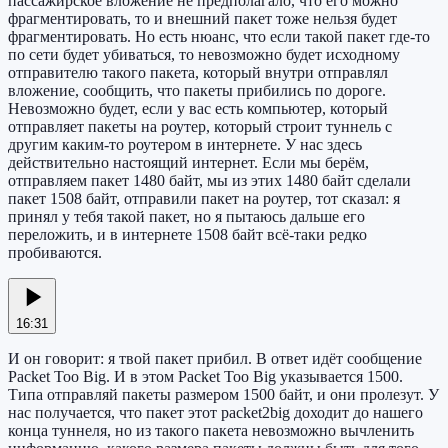
пассажирское вложение не предполагало, что его можно
фрагментировать, то и внешний пакет тоже нельзя будет
фрагментировать. Но есть нюанс, что если такой пакет где-то
по сети будет убиваться, то невозможно будет исходному
отправителю такого пакета, который внутри отправлял
вложение, сообщить, что пакеты прибились по дороге.
Невозможно будет, если у вас есть компьютер, который
отправляет пакеты на роутер, который строит туннель с
другим каким-то роутером в интернете. У нас здесь
действительно настоящий интернет. Если мы берём,
отправляем пакет 1480 байт, мы из этих 1480 байт сделали
пакет 1508 байт, отправили пакет на роутер, тот сказал: я
принял у тебя такой пакет, но я пытаюсь дальше его
переложить, и в интернете 1508 байт всё-таки редко
пробиваются.
16:31
И он говорит: я твой пакет прибил. В ответ идёт сообщение
Packet Too Big. И в этом Packet Too Big указывается 1500.
Типа отправляй пакеты размером 1500 байт, и они пролезут. У
нас получается, что пакет этот packet2big доходит до нашего
конца туннеля, но из такого пакета невозможно вычленить