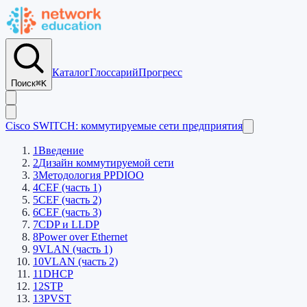
Каталог
Глоссарий
Прогресс
Поиск
⌘K
Cisco SWITCH: коммутируемые сети предприятия
1
Введение
2
Дизайн коммутируемой сети
3
Методология PPDIOO
4
CEF (часть 1)
5
CEF (часть 2)
6
CEF (часть 3)
7
CDP и LLDP
8
Power over Ethernet
9
VLAN (часть 1)
10
VLAN (часть 2)
11
DHCP
12
STP
13
PVST