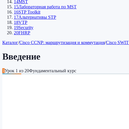
14
MST
15
Лабораторная работа по MST
16
STP Toolkit
17
Альтернативы STP
18
VTP
19
Security
20
FHRP
Каталог
/
Cisco CCNP: маршрутизация и коммутация
/
Cisco SWIT
Введение
1
Урок
1
из
20
Фундаментальный курс