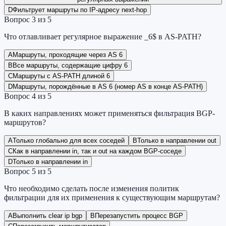
D
Фильтрует маршруты по IP-адресу next-hop
Вопрос
3
из
5
Что отлавливает регулярное выражение _6$ в AS-PATH?
A
Маршруты, проходящие через AS 6
B
Все маршруты, содержащие цифру 6
C
Маршруты с AS-PATH длиной 6
D
Маршруты, порождённые в AS 6 (номер AS в конце AS-PATH)
Вопрос
4
из
5
В каких направлениях может применяться фильтрация BGP-
маршрутов?
A
Только глобально для всех соседей
B
Только в направлении out
C
Как в направлении in, так и out на каждом BGP-соседе
D
Только в направлении in
Вопрос
5
из
5
Что необходимо сделать после изменения политик
фильтрации для их применения к существующим маршрутам?
A
Выполнить clear ip bgp
B
Перезапустить процесс BGP