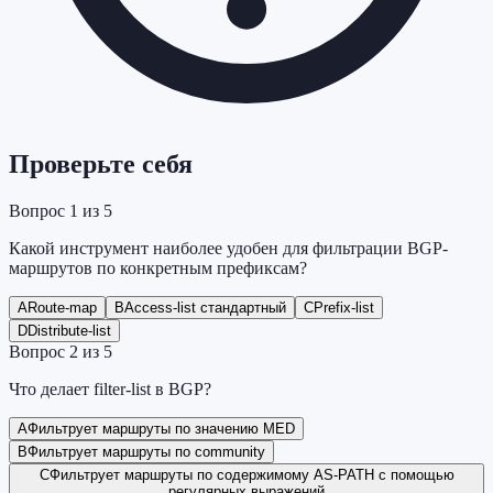
Проверьте себя
Вопрос
1
из
5
Какой инструмент наиболее удобен для фильтрации BGP-
маршрутов по конкретным префиксам?
A
Route-map
B
Access-list стандартный
C
Prefix-list
D
Distribute-list
Вопрос
2
из
5
Что делает filter-list в BGP?
A
Фильтрует маршруты по значению MED
B
Фильтрует маршруты по community
C
Фильтрует маршруты по содержимому AS-PATH с помощью
регулярных выражений