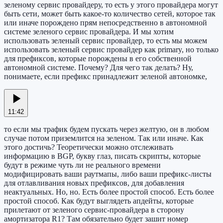
зеленому сервис провайдеру, то есть у этого провайдера могут
быть сети, может быть какое-то количество сетей, которое так
или иначе порождено прям непосредственно в автономной
системе зеленого сервис провайдера. И мы хотим
использовать зеленый сервис провайдер, то есть мы можем
использовать зеленый сервис провайдер как primary, но только
для префиксов, которые порождены в его собственной
автономной системе. Почему? Для чего так делать? Ну,
понимаете, если префикс принадлежит зеленой автономке,
11:42
то если мы трафик будем пускать через желтую, он в любом
случае потом приземлится на зеленом. Так или иначе. Как
этого достичь? Теоретически можно отслеживать
информацию в BGP, букву глаз, писать скрипты, которые
будут в режиме чуть ли не реального времени
модифицировать ваши раутмапы, либо ваши префикс-листы
для отлавливания новых префиксов, для добавления
неактуальных. Но, но. Есть более простой способ. Есть более
простой способ. Как будут выглядеть апдейты, которые
прилетают от зеленого сервис-провайдера в сторону
амортизатора R1? Там обязательно будет зашит номер