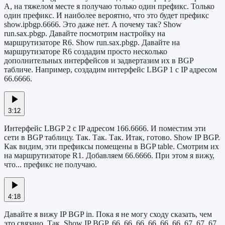
А, на тяжелом месте я получаю только один префикс. Только
один префикс. И наиболее вероятно, что это будет префикс
show.ipbgp.6666. Это даже нет. А почему так? Show
run.sax.pbgp. Давайте посмотрим настройку на
маршрутизаторе R6. Show run.sax.pbgp. Давайте на
маршрутизаторе R6 создадим просто несколько
дополнительных интерфейсов и задвертазим их в BGP
табличе. Например, создадим интерфейс LBGP 1 с IP адресом
66.6666.
3:12
Интерфейс LBGP 2 с IP адресом 166.6666. И поместим эти
сети в BGP таблицу. Так. Так. Так. Итак, готово. Show IP BGP.
Как видим, эти префиксы помещены в BGP table. Смотрим их
на маршрутизаторе R1. Добавляем 66.6666. При этом я вижу,
что... префикс не получаю.
4:18
Давайте я вижу IP BGP in. Пока я не могу сходу сказать, чем
это связано. Так. Show IP BGP. 66. 66. 66. 66. 66. 66. 67. 67. 67.