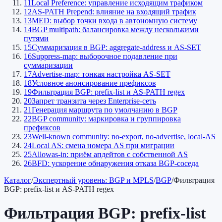
11
Local Preference: управление исходящим трафиком
12
AS-PATH Prepend: влияние на входящий трафик
13
MED: выбор точки входа в автономную систему
14
BGP multipath: балансировка между несколькими
путями
15
Суммаризация в BGP: aggregate-address и AS-SET
16
Suppress-map: выборочное подавление при
суммаризации
17
Advertise-map: тонкая настройка AS-SET
18
Условное анонсирование префиксов
19
Фильтрация BGP: prefix-list и AS-PATH regex
20
Запрет транзита через Enterprise-сеть
21
Генерация маршрута по умолчанию в BGP
22
BGP community: маркировка и группировка
префиксов
23
Well-known community: no-export, no-advertise, local-AS
24
Local AS: смена номера AS при миграции
25
Allowas-in: приём апдейтов с собственной AS
26
BFD: ускорение обнаружения отказа BGP-соседа
Каталог
/
Экспертный уровень: BGP и MPLS
/
BGP
/
Фильтрация
BGP: prefix-list и AS-PATH regex
Фильтрация BGP: prefix-list