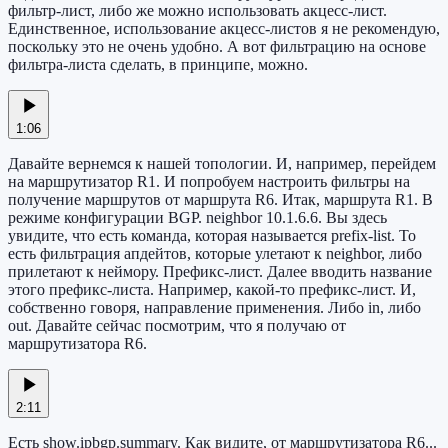
фильтр-лист, либо же можно использовать акцесс-лист.
Единственное, использование акцесс-листов я не рекомендую,
поскольку это не очень удобно. А вот фильтрацию на основе
фильтра-листа сделать, в принципе, можно.
1:06
Давайте вернемся к нашей топологии. И, например, перейдем
на маршрутизатор R1. И попробуем настроить фильтры на
получение маршрутов от маршрута R6. Итак, маршрута R1. В
режиме конфигурации BGP. neighbor 10.1.6.6. Вы здесь
увидите, что есть команда, которая называется prefix-list. То
есть фильтрация апдейтов, которые улетают к neighbor, либо
прилетают к неймору. Префикс-лист. Далее вводить название
этого префикс-листа. Например, какой-то префикс-лист. И,
собственно говоря, направление применения. Либо in, либо
out. Давайте сейчас посмотрим, что я получаю от
маршрутизатора R6.
2:11
Есть show.ipbgp.summary. Как видите, от маршрутизатора R6...