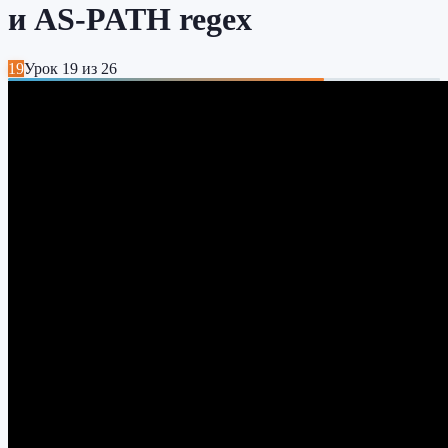
и AS-PATH regex
19
Урок
19
из
26