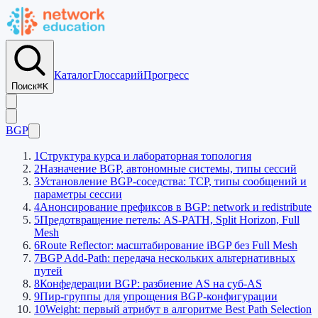
Каталог
Глоссарий
Прогресс
Поиск
⌘K
BGP
1
Структура курса и лабораторная топология
2
Назначение BGP, автономные системы, типы сессий
3
Установление BGP-соседства: TCP, типы сообщений и
параметры сессии
4
Анонсирование префиксов в BGP: network и redistribute
5
Предотвращение петель: AS-PATH, Split Horizon, Full
Mesh
6
Route Reflector: масштабирование iBGP без Full Mesh
7
BGP Add-Path: передача нескольких альтернативных
путей
8
Конфедерации BGP: разбиение AS на суб-AS
9
Пир-группы для упрощения BGP-конфигурации
10
Weight: первый атрибут в алгоритме Best Path Selection