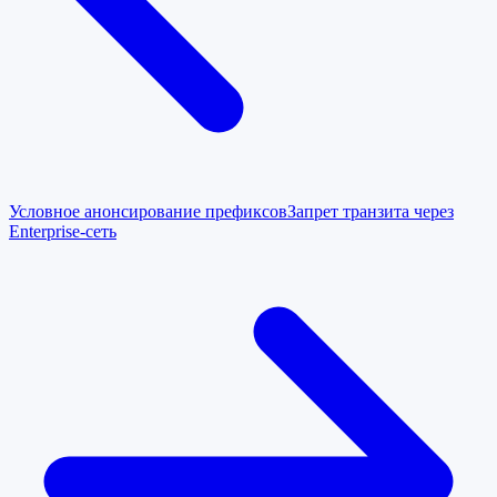
Условное анонсирование префиксов
Запрет транзита через
Enterprise-сеть