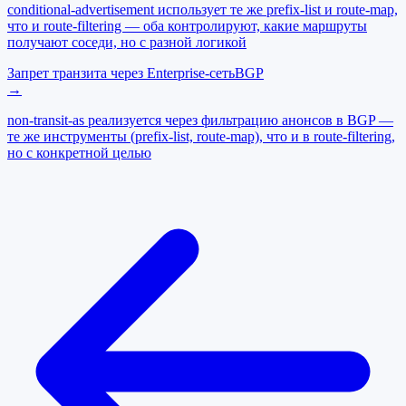
conditional-advertisement использует те же prefix-list и route-map,
что и route-filtering — оба контролируют, какие маршруты
получают соседи, но с разной логикой
Запрет транзита через Enterprise-сеть
BGP
→
non-transit-as реализуется через фильтрацию анонсов в BGP —
те же инструменты (prefix-list, route-map), что и в route-filtering,
но с конкретной целью