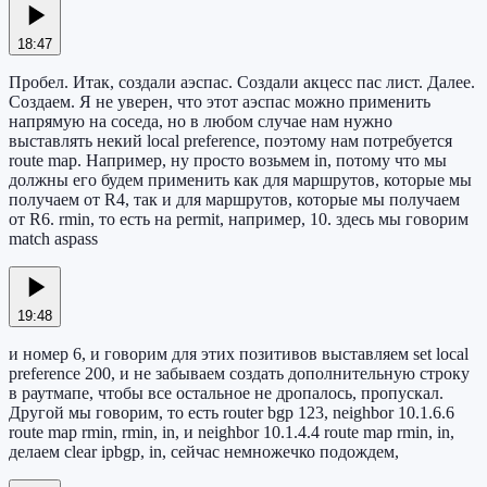
18:47
Пробел. Итак, создали аэспас. Создали акцесс пас лист. Далее.
Создаем. Я не уверен, что этот аэспас можно применить
напрямую на соседа, но в любом случае нам нужно
выставлять некий local preference, поэтому нам потребуется
route map. Например, ну просто возьмем in, потому что мы
должны его будем применить как для маршрутов, которые мы
получаем от R4, так и для маршрутов, которые мы получаем
от R6. rmin, то есть на permit, например, 10. здесь мы говорим
match aspass
19:48
и номер 6, и говорим для этих позитивов выставляем set local
preference 200, и не забываем создать дополнительную строку
в раутмапе, чтобы все остальное не дропалось, пропускал.
Другой мы говорим, то есть router bgp 123, neighbor 10.1.6.6
route map rmin, rmin, in, и neighbor 10.1.4.4 route map rmin, in,
делаем clear ipbgp, in, сейчас немножечко подождем,