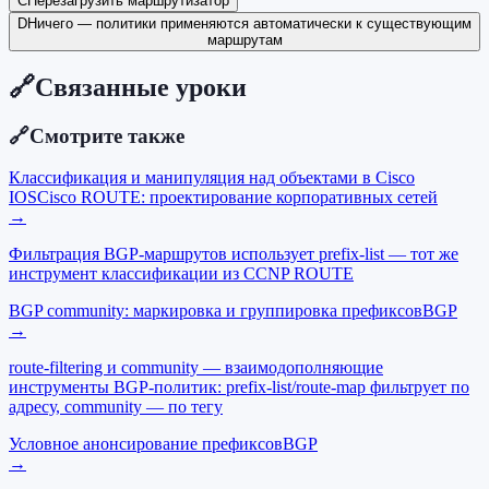
C
Перезагрузить маршрутизатор
D
Ничего — политики применяются автоматически к существующим
маршрутам
🔗
Связанные уроки
🔗
Смотрите также
Классификация и манипуляция над объектами в Cisco
IOS
Cisco ROUTE: проектирование корпоративных сетей
→
Фильтрация BGP-маршрутов использует prefix-list — тот же
инструмент классификации из CCNP ROUTE
BGP community: маркировка и группировка префиксов
BGP
→
route-filtering и community — взаимодополняющие
инструменты BGP-политик: prefix-list/route-map фильтрует по
адресу, community — по тегу
Условное анонсирование префиксов
BGP
→