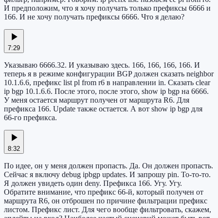
И предположим, что я хочу получать только префиксы 6666 и
166. И не хочу получать префиксы 6666. Что я делаю?
7:29
Указываю 6666.32. И указываю здесь. 166, 166, 166, 166. И
теперь я в режиме конфигурации BGP должен сказать neighbor
10.1.6.6, префикс list pl from r6 в направлении in. Сказать clear
ip bgp 10.1.6.6. После этого, после этого, show ip bgp на 6666.
У меня остается маршрут получен от маршрута R6. Для
префикса 166. Update также остается. А вот show ip bgp для
66-го префикса.
8:32
По идее, он у меня должен пропасть. Да. Он должен пропасть.
Сейчас я включу debug ipbgp updates. И запрошу pin. То-то-то.
Я должен увидеть один deny. Префикса 166. Угу. Угу.
Обратите внимание, что префикс 66-й, который получен от
маршрута R6, он отброшен по причине фильтрации префикс
листом. Префикс лист. Для чего вообще фильтровать, скажем,