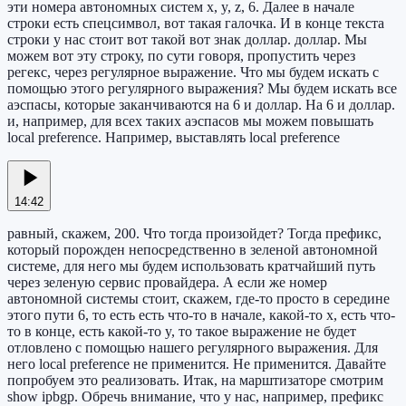
эти номера автономных систем x, y, z, 6. Далее в начале
строки есть спецсимвол, вот такая галочка. И в конце текста
строки у нас стоит вот такой вот знак доллар. доллар. Мы
можем вот эту строку, по сути говоря, пропустить через
регекс, через регулярное выражение. Что мы будем искать с
помощью этого регулярного выражения? Мы будем искать все
аэспасы, которые заканчиваются на 6 и доллар. На 6 и доллар.
и, например, для всех таких аэспасов мы можем повышать
local preference. Например, выставлять local preference
14:42
равный, скажем, 200. Что тогда произойдет? Тогда префикс,
который порожден непосредственно в зеленой автономной
системе, для него мы будем использовать кратчайший путь
через зеленую сервис провайдера. А если же номер
автономной системы стоит, скажем, где-то просто в середине
этого пути 6, то есть есть что-то в начале, какой-то x, есть что-
то в конце, есть какой-то y, то такое выражение не будет
отловлено с помощью нашего регулярного выражения. Для
него local preference не применится. Не применится. Давайте
попробуем это реализовать. Итак, на марштизаторе смотрим
show ipbgp. Обречь внимание, что у нас, например, префикс