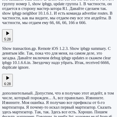
группу номер 1, show ipbgp, update группа 1. В частности, он
отдается в сторону мастер-затора R1. Давайте сделаем так.
show ipbgp neighbor 10.1.6.1. И есть команда advertise routes. В
частности, как вы видите, мы отдаем ему все эти апдейты. В
частности, мы отдаем ему 66, 66, 66, 166 и 666.
5:28
Show transaction.gp. Remote iOS 1.2.3. Show ipbgp summary. С
девятым idle. Так, пока что для меня, на самом деле, это
загадка. Давайте включим debug ipbgp updates и скажем clear
ipbgp 10.1.6.6.in. Звездочку надо убрать. Итак, received 6666,
duplicate ignore.
6:28
дополнительный. Допустим, что я получаю этот апдейт, в том
числе, который порожден... А, все правильно. Извините.
Извините. Моя ошибка. Я получаю все префиксы от 6-го
мартизатора. Я почему-то искал первый мартизатор. Сказать
здесь мартизатор. Так, так. Здесь все есть. Хорошо. Пишем
фильтр, например. Говорим. ip prefix list. назовем ее pl from r6.