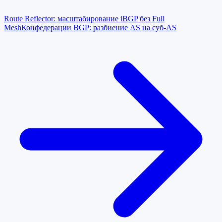
Route Reflector: масштабирование iBGP без Full
Mesh
Конфедерации BGP: разбиение AS на суб-AS