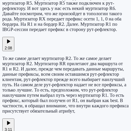
муртизатор R5. Муртизатор R5 также подключен к рут-
рефлектору. И вот здесь у нас есть некий муртизатор R6.
Давайте посмотрим, что же произойдет в топологии такого
рода. Муртизатор RX передает префикс осети 1, 1, 0 на оба
бордера. На R1 и на бордер R2. Далее. Муртизатор R1 по
IBGP-сессии передает префикс в сторону рут-рефлектор.
2:08
То же самое делает муртизатор R2. То же самое делает
муртизатор R2. Муртизатор RR прилетают два маршрута от
R1 и R2. И далее, прежде чем передавать данные маршруты,
данные префиксы, всем своим оставшимся рут-рефлектор
клиентам, рут-рефлектор прежде всего выбирает наилучший
путь. На самом деле рут-рефлектор надает не все префиксы, а
только лучшие. То есть, предположим, что рут-рефлектор
наилучшим путем выбрал путь через муртизатор R1. То есть
префикс, который был получен от R1, он выбран как best. В
частности, я обращал внимание, что внутри каждого префикса
присутствует обязательный атрибут,
3:11