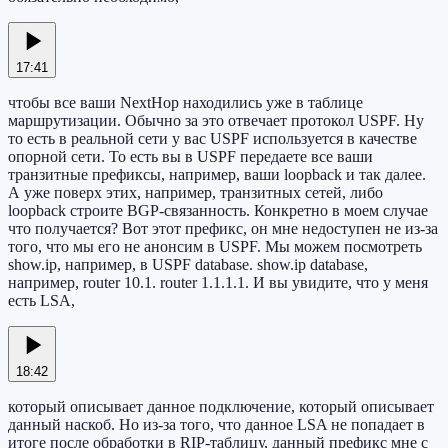
17:41
чтобы все ваши NextHop находились уже в таблице
маршрутизации. Обычно за это отвечает протокол USPF. Ну
то есть в реальной сети у вас USPF используется в качестве
опорной сети. То есть вы в USPF передаете все ваши
транзитные префиксы, например, ваши loopback и так далее.
А уже поверх этих, например, транзитных сетей, либо
loopback строите BGP-связанность. Конкретно в моем случае
что получается? Вот этот префикс, он мне недоступен не из-за
того, что мы его не анонсим в USPF. Мы можем посмотреть
show.ip, например, в USPF database. show.ip database,
например, router 10.1. router 1.1.1.1. И вы увидите, что у меня
есть LSA,
18:42
который описывает данное подключение, который описывает
данный наскоб. Но из-за того, что данное LSA не попадает в
итоге после обработки в RIP-таблицу, данный префикс мне с