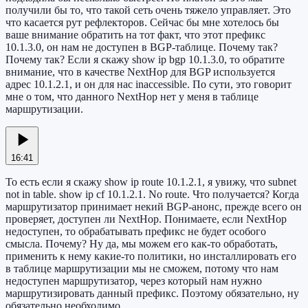
получили бы то, что такой сеть очень тяжело управляет. Это
что касается рут рефлекторов. Сейчас бы мне хотелось бы
ваше внимание обратить на тот факт, что этот префикс
10.1.3.0, он нам не доступен в BGP-таблице. Почему так?
Почему так? Если я скажу show ip bgp 10.1.3.0, то обратите
внимание, что в качестве NextHop для BGP используется
адрес 10.1.2.1, и он для нас inaccessible. По сути, это говорит
мне о том, что данного NextHop нет у меня в таблице
маршрутизации.
16:41
То есть если я скажу show ip route 10.1.2.1, я увижу, что subnet
not in table. show ip cf 10.1.2.1. No route. Что получается? Когда
маршрутизатор принимает некий BGP-анонс, прежде всего он
проверяет, доступен ли NextHop. Понимаете, если NextHop
недоступен, то обрабатывать префикс не будет особого
смысла. Почему? Ну да, мы можем его как-то обработать,
применить к нему какие-то политики, но инсталлировать его
в таблице маршрутизации мы не сможем, потому что нам
недоступен маршрутизатор, через который нам нужно
маршрутизировать данный префикс. Поэтому обязательно, ну
обязательно необходимо,