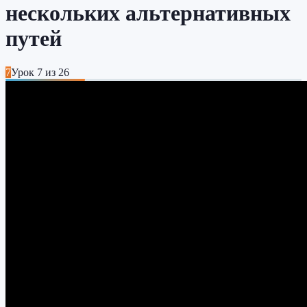
нескольких альтернативных
путей
7
Урок
7
из
26