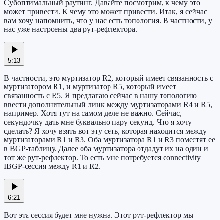
Субоптимальный раутинг. Давайте посмотрим, к чему это
может привести. К чему это может привести. Итак, я сейчас
вам хочу напомнить, что у нас есть топология. В частности, у
нас уже настроены два рут-рефлектора.
5:13
В частности, это муртизатор R2, который имеет связанность с
муртизатором R1, и муртизатор R5, который имеет
связанность с R5. Я предлагаю сейчас в нашу топологию
ввести дополнительный линк между муртизаторами R4 и R5,
например. Хотя тут на самом деле не важно. Сейчас,
секундочку дать мне буквально пару секунд. Что я хочу
сделать? Я хочу взять вот эту сеть, которая находится между
муртизаторами R1 и R3. Оба муртизатора R1 и R3 поместят ее
в BGP-таблицу. Далее оба муртизатора отдадут их на один и
тот же рут-рефлектор. То есть мне потребуется connectivity
IBGP-сессия между R1 и R2.
6:21
Вот эта сессия будет мне нужна. Этот рут-рефлектор мы