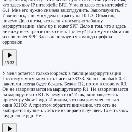
что здесь шоу IP интерфейс BRI. У меня здесь есть интерфейс
G.1. Мне его нужно сначала зашотдаунить. Зашотдаунить.
Извиняюсь, я не могу делать трассу на 10.1.3. Объясню,
почему. Дело в том, что если я посмотрю таблицу
маршрутизации, show up и router SPF. Дело в том, что я здесь
не вижу всех транзитных сетей. Почему? Потому что show run
section router SPF. Здесь используется команда префикс
oppression.
13:33
У меня остается только loopback в таблице маршрутизации.
Поэтому я могу запустить trace на 33333. Source loopback 0. С
пакетами всегда будет бежать. Бежит R2, потом в сторону R3.
Он не заворачивается на маршрутизатр R1. Не заворачивается
на маршрутизатр R1. К чему это я? Итак, возвращаемся к
просмотру show ipvgp. И видим, что нам доступен только
один XHOP. А при этом обратите внимание, что сеть не
выбирается лучшей. Сеть не выбирается лучшей. То есть show
ipvgp. route pgp. Нет.