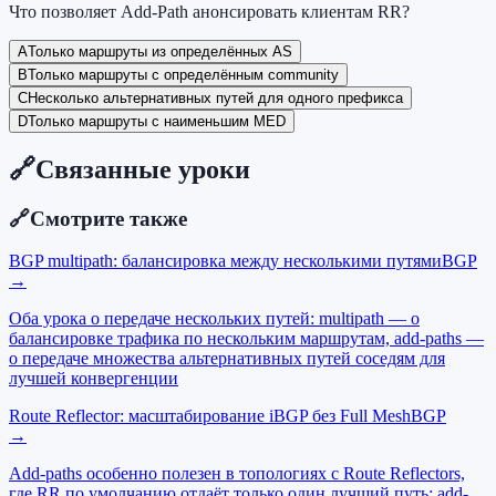
Что позволяет Add-Path анонсировать клиентам RR?
A
Только маршруты из определённых AS
B
Только маршруты с определённым community
C
Несколько альтернативных путей для одного префикса
D
Только маршруты с наименьшим MED
🔗
Связанные уроки
🔗
Смотрите также
BGP multipath: балансировка между несколькими путями
BGP
→
Оба урока о передаче нескольких путей: multipath — о
балансировке трафика по нескольким маршрутам, add-paths —
о передаче множества альтернативных путей соседям для
лучшей конвергенции
Route Reflector: масштабирование iBGP без Full Mesh
BGP
→
Add-paths особенно полезен в топологиях с Route Reflectors,
где RR по умолчанию отдаёт только один лучший путь; add-