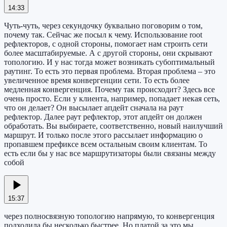
14:33
Чуть-чуть, через секундочку буквально поговорим о том,
почему так. Сейчас же посыл к чему. Использование root
рефлекторов, с одной стороны, помогает нам строить сети
более масштабируемые. А с другой стороны, они скрывают
топологию. И у нас тогда может возникать субоптимальный
раутинг. То есть это первая проблема. Вторая проблема – это
увеличенное время конвергенции сети. То есть более
медленная конвергенция. Почему так происходит? Здесь все
очень просто. Если у клиента, например, попадает некая сеть,
что он делает? Он высылает апдейт сначала на раут
рефлектор. Далее раут рефлектор, этот апдейт он должен
обработать. Вы выбираете, соответственно, новый наилучший
маршрут. И только после этого рассылает информацию о
пропавшем префиксе всем остальным своим клиентам. То
есть если бы у нас все маршрутизаторы были связаны между
собой
15:37
через полносвязную топологию напрямую, то конвергенция
подходила бы несколько быстрее. Но платой за это мы