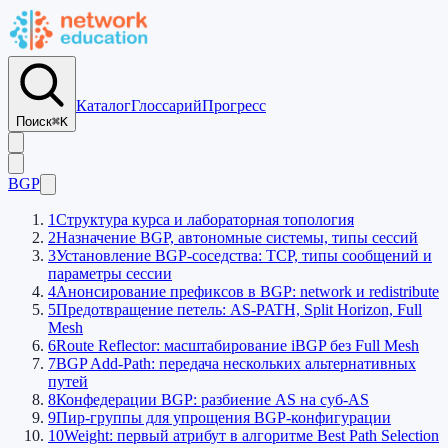
Каталог
Глоссарий
Прогресс
Поиск
⌘K
BGP
1
Структура курса и лабораторная топология
2
Назначение BGP, автономные системы, типы сессий
3
Установление BGP-соседства: TCP, типы сообщений и
параметры сессии
4
Анонсирование префиксов в BGP: network и redistribute
5
Предотвращение петель: AS-PATH, Split Horizon, Full
Mesh
6
Route Reflector: масштабирование iBGP без Full Mesh
7
BGP Add-Path: передача нескольких альтернативных
путей
8
Конфедерации BGP: разбиение AS на суб-AS
9
Пир-группы для упрощения BGP-конфигурации
10
Weight: первый атрибут в алгоритме Best Path Selection