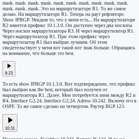
mask. mask. mask. mask. mask. mask. mask. mask. mask. mask.
mask. mask. mask. Это на маршрутизаторе R1. То же самое
делаю. На маршрутизаторе R1. Теперь на раут рефляторе.
Show IPBGP. Увидим то, что у меня есть... На маршрутизаторе
R2 имеется префикс 10.1.3.0. Он доступен через два носхопа.
Через носхоп маршрутизатора R3. И через маршрутизатор R1.
Через маршрутизатор R1. При этом префикс через
маршрутизатор R1 был выбран лучшим. Об этом
свидетельствует у меня вот такой вот знак больше. Обращаясь
на внимание, что больше это best.
9:23
То есть show IPBGP 10.1.3.0. Вот подтверждение, что префикс
был выбран как the best, который был получен от
маршрутизатора R1. Далее. Мне потребуется линк между R2 и
R4. Interface G2.24. Interface G2.24. Adress 10.242. Включу его в
OSPF. То же самое сделаю на четвертом. Раутер BGP 123.
10:31