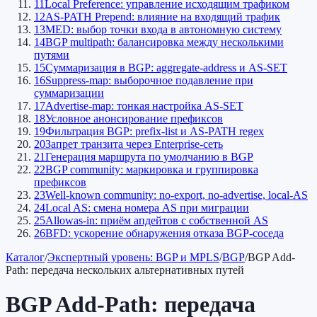
11
Local Preference: управление исходящим трафиком
12
AS-PATH Prepend: влияние на входящий трафик
13
MED: выбор точки входа в автономную систему
14
BGP multipath: балансировка между несколькими
путями
15
Суммаризация в BGP: aggregate-address и AS-SET
16
Suppress-map: выборочное подавление при
суммаризации
17
Advertise-map: тонкая настройка AS-SET
18
Условное анонсирование префиксов
19
Фильтрация BGP: prefix-list и AS-PATH regex
20
Запрет транзита через Enterprise-сеть
21
Генерация маршрута по умолчанию в BGP
22
BGP community: маркировка и группировка
префиксов
23
Well-known community: no-export, no-advertise, local-AS
24
Local AS: смена номера AS при миграции
25
Allowas-in: приём апдейтов с собственной AS
26
BFD: ускорение обнаружения отказа BGP-соседа
Каталог
/
Экспертный уровень: BGP и MPLS
/
BGP
/
BGP Add-
Path: передача нескольких альтернативных путей
BGP Add-Path: передача