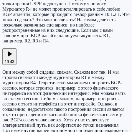
точки зрения USPF недоступен. Поэтому я не могу...
Мурсиатор R4 не может проинсталлировать к себе любые
BGP-апдейты, которые приходят с neshop равным 10.1.2.1. Что
можно сделать? Что можно сделать? На самом деле есть
несколько различных сценариев, но наиболее
распространенные из них следующие. Если мы с вами
говорим про IBGP, давайте нарисуем такую сеть. R1,
например, R2, R3 и R4.
19:43
Они между собой сидены, скажем. Скажем вот так. И мы
строим связности между мурсиатором R1 и между
мурсиатором R4. Теоретически мы можем построить BGP-
сессию, которая строится, например, с этого физического
интерфейса на этот физический интерфейс. Мы можем взять
вот такую сессию. Либо мы можем, например, построить
сессию с этого интерфейса на этот интерфейс. Однако, к
сожалению, недостатком такого построения сессии является
то, что при падении какого-либо линка физического сети у
нас BGP-сессия также рвется. Хотя у нас существует
альтернативный путь, как добраться до точки назначения.
Поэтому внутри вашей автономной системы придерживается