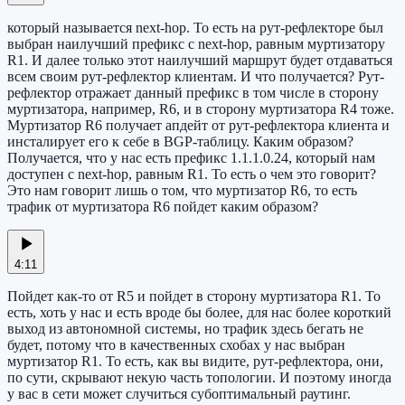
который называется next-hop. То есть на рут-рефлекторе был
выбран наилучший префикс с next-hop, равным муртизатору
R1. И далее только этот наилучший маршрут будет отдаваться
всем своим рут-рефлектор клиентам. И что получается? Рут-
рефлектор отражает данный префикс в том числе в сторону
муртизатора, например, R6, и в сторону муртизатора R4 тоже.
Муртизатор R6 получает апдейт от рут-рефлектора клиента и
инсталирует его к себе в BGP-таблицу. Каким образом?
Получается, что у нас есть префикс 1.1.1.0.24, который нам
доступен с next-hop, равным R1. То есть о чем это говорит?
Это нам говорит лишь о том, что муртизатор R6, то есть
трафик от муртизатора R6 пойдет каким образом?
4:11
Пойдет как-то от R5 и пойдет в сторону муртизатора R1. То
есть, хоть у нас и есть вроде бы более, для нас более короткий
выход из автономной системы, но трафик здесь бегать не
будет, потому что в качественных схобах у нас выбран
муртизатор R1. То есть, как вы видите, рут-рефлектора, они,
по сути, скрывают некую часть топологии. И поэтому иногда
у вас в сети может случиться субоптимальный раутинг.