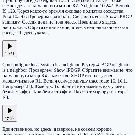
Пропишу соседа. Neighbor 10.242. Remote IS 123. И то же
самое сделаю на маршрутизаторе R2. Neighbor 10.242. Remote
IS 123. Через какое-то время я ожидаю поднятия соседства.
Ping 10.242. Проверим связность. Связность есть. Show IPBGP
summary. Сессия пока не поднялась. Правильно я здесь
настроился. Обратите внимание, я здесь неправильно указал
соседа. Я здесь указал.
11:31
Can configure local system is a neighbor. Раутер 4. BGP neighbor
is a neighbor. Проверяем. Show IPBGP. Обратите внимание, что
на маршрутизатор R4 в качестве XHOP используется
маршрутизатор R1. Если я сейчас запущу trace route 10. 10.1.
Например, 3.3. Юмерик. То обратите внимание, как у меня
бежит трафик. Как бежит трафик. Пакет от маршрутизатора
R4.
12:32
Единственное, но здесь, наверное, не совсем хорошо
получилось, потому что я использую URL на R4. Дело в том,