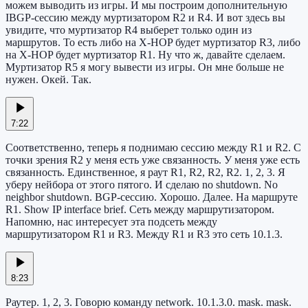
можем выводить из игры. И мы построим дополнительную
IBGP-сессию между муртизатором R2 и R4. И вот здесь вы
увидите, что муртизатор R4 выберет только один из
маршрутов. То есть либо на X-HOP будет муртизатор R3, либо
на X-HOP будет муртизатор R1. Ну что ж, давайте сделаем.
Муртизатор R5 я могу вывести из игры. Он мне больше не
нужен. Окей. Так.
7:22
Соответственно, теперь я поднимаю сессию между R1 и R2. С
точки зрения R2 у меня есть уже связанность. У меня уже есть
связанность. Единственное, я раут R1, R2, R2, R2. 1, 2, 3. Я
уберу нейбора от этого пятого. И сделаю no shutdown. No
neighbor shutdown. BGP-сессию. Хорошо. Далее. На маршруте
R1. Show IP interface brief. Сеть между маршрутизатором.
Напомню, нас интересует эта подсеть между
маршрутизатором R1 и R3. Между R1 и R3 это сеть 10.1.3.
8:23
Раутер. 1, 2, 3. Говорю команду network. 10.1.3.0. mask. mask.