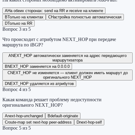
A
На обеих сторонах: send на RR и receive на клиенте
B
Только на клиентах
C
Настройка полностью автоматическая
D
Только на RR
Вопрос
3
из
5
Что происходит с атрибутом NEXT_HOP при передаче
маршрута по iBGP?
A
NEXT_HOP автоматически заменяется на адрес передающего
маршрутизатора
B
NEXT_HOP заменяется на 0.0.0.0
C
NEXT_HOP не изменяется — клиент должен иметь маршрут до
оригинального NEXT_HOP
D
NEXT_HOP удаляется из атрибутов
Вопрос
4
из
5
Какая команда решает проблему недоступности
оригинального NEXT_HOP?
A
next-hop-unchanged
B
default-originate
C
route-map set next-hop peer-address
D
next-hop-self
Вопрос
5
из
5