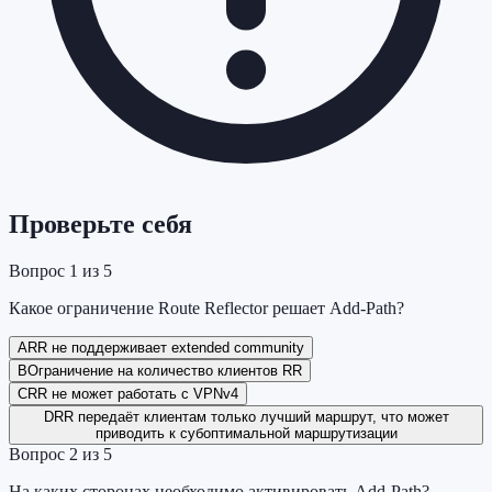
Проверьте себя
Вопрос
1
из
5
Какое ограничение Route Reflector решает Add-Path?
A
RR не поддерживает extended community
B
Ограничение на количество клиентов RR
C
RR не может работать с VPNv4
D
RR передаёт клиентам только лучший маршрут, что может
приводить к субоптимальной маршрутизации
Вопрос
2
из
5
На каких сторонах необходимо активировать Add-Path?