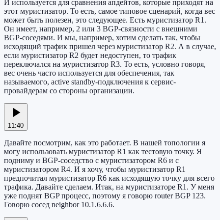
И используется для сравнения апдейтов, которые приходят на
этот муристизатор. То есть, самое типовое сценарий, когда вес
может быть полезен, это следующее. Есть муристизатор R1.
Он имеет, например, 2 или 3 BGP-связности с внешними
BGP-соседями. И мы, например, хотим сделать так, чтобы
исходящий трафик пришел через муристизатор R2. А в случае,
если муристизатор R2 будет недоступен, то трафик
переключался на муристизатор R3. То есть, условно говоря,
вес очень часто используется для обеспечения, так
называемого, active standby-подключения к сервис-
провайдерам со стороны организации.
11:40
Давайте посмотрим, как это работает. В нашей топологии я
могу использовать муристизатор R1 как тестовую точку. Я
подниму и BGP-соседство с муристизатором R6 и с
муристизатором R4. И я хочу, чтобы муристизатор R1
предпочитал муристизатор R6 как исходящую точку для всего
трафика. Давайте сделаем. Итак, на муристизаторе R1. У меня
уже поднят BGP процесс, поэтому я говорю router BGP 123.
Говорю сосед neighbor 10.1.6.6.6.