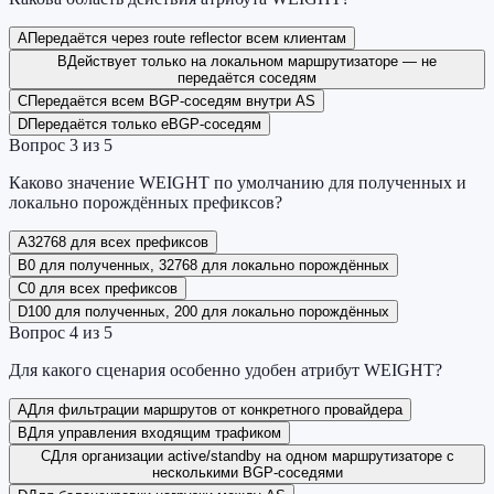
A
Передаётся через route reflector всем клиентам
B
Действует только на локальном маршрутизаторе — не
передаётся соседям
C
Передаётся всем BGP-соседям внутри AS
D
Передаётся только eBGP-соседям
Вопрос
3
из
5
Каково значение WEIGHT по умолчанию для полученных и
локально порождённых префиксов?
A
32768 для всех префиксов
B
0 для полученных, 32768 для локально порождённых
C
0 для всех префиксов
D
100 для полученных, 200 для локально порождённых
Вопрос
4
из
5
Для какого сценария особенно удобен атрибут WEIGHT?
A
Для фильтрации маршрутов от конкретного провайдера
B
Для управления входящим трафиком
C
Для организации active/standby на одном маршрутизаторе с
несколькими BGP-соседями