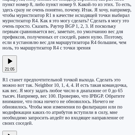
пункт номер 8, либо пункт номер 9. Какой-то из этих. То есть,
здесь сразу не очень понятно, почему. Итак. Я хочу, например,
чтобы муристизатор R1 в качестве исходящей точки выбирал
муристизатор R4. Как я это могу сделать? Сделать я могу это
очень просто. Сказать. Раутер BGP 1, 2, 3. И поскольку
первым сравнивается вес, заметьте, по умолчанию вес для
префиксов, полученных от соседей, равен нулю. Поэтому,
если я установлю вес для маршрутизатора R4 большим, чем
ноль, то маршрутизатор R4 с точки зрения
21:05
R1 станет предпочтительной точкой выхода. Сделать это
можно вот так. Neighbor 10, 1, 4, 4. И есть такая командочка,
как вес. Я могу задать любое число в диапазоне от 0 до 65
тысяч. Например, вес 100. Проверяю, что IPBGP. Обратите
внимание, что пока ничего не обновилось. Ничего не
обновилось. Чтобы мои изменения по фильтрации или по
модификации каких-то атрибутов вступили в силу, мне
необходимо запросить апдейт во входящее направление от
своих соседей.