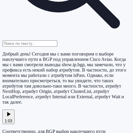
Добрый день! Сегодня мы с вами поговорим о выборе
наилучшего пути в BGP под управлением Cisco Avias. Когда
мы с вами смотрели выводы show.ip.bgp, мы замечали, что у
префикса есть некий набор атрибутов. В частности, до этого
момента мы работали с атрибутом isPass. Однако, если
внимательно присмотреться, то вы увидите, что таких
атрибутов там довольно-таки много. В частности, атрибут
NextHop, атрибут Origin, атрибут ClusterList, атрибут
LocalPreference, атрибут Internal или External, атрибут Wait и
так далее.
1:03
Соответственно, для BGP выбор наилучшего пути