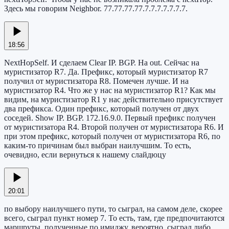
Здесь мы говорим Neighbor. 77.77.77.77.7.7.7.7.7.7.7.
18:56
NextHopSelf. И сделаем Clear IP. BGP. На out. Сейчас на
муристизатор R7. Да. Префикс, который муристизатор R7
получил от муристизатора R8. Помечен лучше. И на
муристизатор R4. Что же у нас на муристизатор R1? Как мы
видим, на муристизатор R1 у нас действительно присутствует
два префикса. Один префикс, который получен от двух
соседей. Show IP. BGP. 172.16.9.0. Первый префикс получен
от муристизатора R4. Второй получен от муристизатора R6. И
при этом префикс, который получен от муристизатора R6, по
каким-то причинам был выбран наилучшим. То есть,
очевидно, если вернуться к нашему слайдюцу
20:01
по выбору наилучшего пути, то сыграл, на самом деле, скорее
всего, сыграл пункт номер 7. То есть, там, где предпочитаются
маршруты, полученные по имиджу, вероятно, сыграл либо