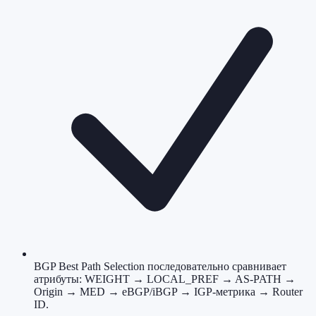
BGP Best Path Selection последовательно сравнивает
атрибуты: WEIGHT → LOCAL_PREF → AS-PATH →
Origin → MED → eBGP/iBGP → IGP-метрика → Router
ID.