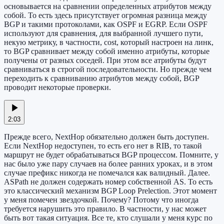
основывается на сравнении определенных атрибутов между
собой. То есть здесь присутствует огромная разница между
BGP и такими протоколами, как OSPF и EGRP. Если OSPF
используют для сравнения, для выбранной лучшего пути,
некую метрику, в частности, cost, который настроен на линк,
то BGP сравнивает между собой именно атрибуты, которые
получены от разных соседей. При этом все атрибуты будут
сравниваться в строгой последовательности. Но прежде чем
переходить к сравниванию атрибутов между собой, BGP
проводит некоторые проверки.
2:03
Прежде всего, NextHop обязательно должен быть доступен.
Если NextHop недоступен, то есть его нет в RIB, то такой
маршрут не будет обрабатываться BGP процессом. Помните, у
нас было уже пару случаев на более ранних уроках, и в этом
случае префикс никогда не помечался как валидный. Далее.
ASPath не должен содержать номер собственной AS. То есть
это классический механизм BGP Loop Prelection. Этот момент
у меня помечен звездочкой. Почему? Потому что иногда
требуется нарушить это правило. В частности, у нас может
быть вот такая ситуация. Все те, кто слушали у меня курс по