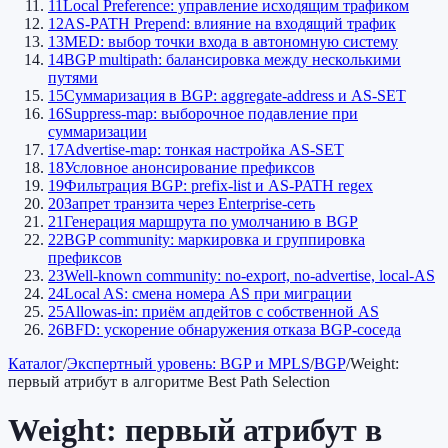
11
Local Preference: управление исходящим трафиком
12
AS-PATH Prepend: влияние на входящий трафик
13
MED: выбор точки входа в автономную систему
14
BGP multipath: балансировка между несколькими
путями
15
Суммаризация в BGP: aggregate-address и AS-SET
16
Suppress-map: выборочное подавление при
суммаризации
17
Advertise-map: тонкая настройка AS-SET
18
Условное анонсирование префиксов
19
Фильтрация BGP: prefix-list и AS-PATH regex
20
Запрет транзита через Enterprise-сеть
21
Генерация маршрута по умолчанию в BGP
22
BGP community: маркировка и группировка
префиксов
23
Well-known community: no-export, no-advertise, local-AS
24
Local AS: смена номера AS при миграции
25
Allowas-in: приём апдейтов с собственной AS
26
BFD: ускорение обнаружения отказа BGP-соседа
Каталог
/
Экспертный уровень: BGP и MPLS
/
BGP
/
Weight:
первый атрибут в алгоритме Best Path Selection
Weight: первый атрибут в