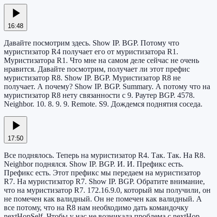
16:48
Давайте посмотрим здесь. Show IP. BGP. Потому что
муристизатор R4 получает его от муристизатора R1.
Муристизатора R1. Что мне на самом деле сейчас не очень
нравится. Давайте посмотрим, получает ли этот префис
муристизатор R8. Show IP. BGP. Муристизатор R8 не
получает. А почему? Show IP. BGP. Summary. А потому что на
муристизатор R8 нету связанности с 9. Раутер BGP. 4578.
Neighbor. 10. 8. 9. 9. Remote. S9. Дождемся поднятия соседа.
17:50
Все поднялось. Теперь на муристизатор R4. Так. Так. На R8.
Neighbor поднялся. Show IP. BGP. И. И. Префикс есть.
Префикс есть. Этот префикс мы передаем на муристизатор
R7. На муристизатор R7. Show IP. BGP. Обратите внимание,
что на муристизатор R7. 172.16.9.0, который мы получили, он
не помечен как валидный. Он не помечен как валидный. А
все потому, что на R8 нам необходимо дать командочку
nextHopSelf. Чтобы у нас не возникала проблема с nextHop.