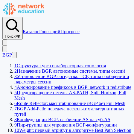
Каталог
Глоссарий
Прогресс
Поиск
⌘K
BGP
1
Структура курса и лабораторная топология
2
Назначение BGP, автономные системы, типы сессий
3
Установление BGP-соседства: TCP, типы сообщений и
параметры сессии
4
Анонсирование префиксов в BGP: network и redistribute
5
Предотвращение петель: AS-PATH, Split Horizon, Full
Mesh
6
Route Reflector: масштабирование iBGP без Full Mesh
7
BGP Add-Path: передача нескольких альтернативных
путей
8
Конфедерации BGP: разбиение AS на суб-AS
9
Пир-группы для упрощения BGP-конфигурации
10
Weight: первый атрибут в алгоритме Best Path Selection