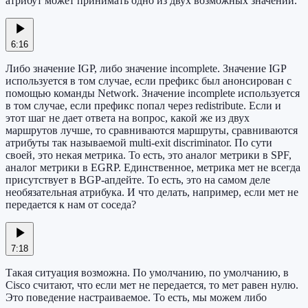
атрибут может принимать одно из двух возможных значений.
6:16
Либо значение IGP, либо значение incomplete. Значение IGP
используется в том случае, если префикс был анонсирован с
помощью команды Network. Значение incomplete используется
в том случае, если префикс попал через redistribute. Если и
этот шаг не дает ответа на вопрос, какой же из двух
маршрутов лучше, то сравниваются маршруты, сравниваются
атрибуты так называемой multi-exit discriminator. По сути
своей, это некая метрика. То есть, это аналог метрики в SPF,
аналог метрики в EGRP. Единственное, метрика мет не всегда
присутствует в BGP-апдейте. То есть, это на самом деле
необязательная атрибука. И что делать, например, если мет не
передается к нам от соседа?
7:18
Такая ситуация возможна. По умолчанию, по умолчанию, в
Cisco считают, что если мет не передается, то мет равен нулю.
Это поведение настраиваемое. То есть, мы можем либо