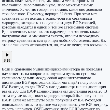
использовать мет, то есть, мы можем мет настроить по
умолчанию, либо равным нулю, либо максимальному
значению. Я, честно говоря, не помню, какое оно довольно-
таки большое. По-моему, порядка 32 битч. При этом мет
сравнивается не всегда, а только если мы сравниваем
маршруты, которые мы получили от двух BGP-соседей,
которые находятся в одной и той же автономной системе.
Единственное, конечно, это параметр, вот эта вещь также
настраиваемая. И мы можем сказать, что нам необходимо
метрику сравнивать всегда и при любых обстоятельствах. Да,
это не так часто используется, но, тем не менее, это возможно.
8:19
Если и сравнение мультиэкзидискриминатора не позволяет
нам ответить на вопрос о наилучшем пути, по сути, мы
сравниваем дальше между собой административную
дистанцию BGP-протоколов. Если мы апдейт получили от
IBGP-соседа, то для IBGP у нас административная дистанция
равна 200, для IBGP административная дистанция равна 20. В
этом случае выигрывает маршрут, который был получен по
IBGP. Если же маршруты были получены от IBGP-соседей
одинакового типа, то дальше мы сравниваем уже IGP-метрику,
то есть, например, OSPF-метрику, либо EGRP-метрику до