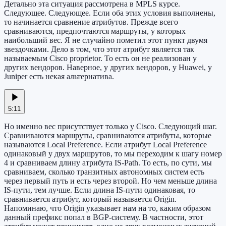
Детально эта ситуация рассмотрена в MPLS курсе.
Следующее. Следующее. Если оба этих условия выполнены,
то начинается сравнение атрибутов. Прежде всего
сравниваются, предпочтаются маршруты, у которых
наибольший вес. Я не случайно пометил этот пункт двумя
звездочками. Дело в том, что этот атрибут является так
называемым Cisco proprietor. То есть он не реализован у
других вендоров. Наверное, у других вендоров, у Huawei, у
Juniper есть некая альтернатива.
5:11
Но именно вес присутствует только у Cisco. Следующий шаг.
Сравниваются маршруты, сравниваются атрибуты, которые
называются Local Preference. Если атрибут Local Preference
одинаковый у двух маршрутов, то мы переходим к шагу номер
4 и сравниваем длину атрибута IS-Path. То есть, по сути, мы
сравниваем, сколько транзитных автономных систем есть
через первый путь и есть через второй. Но чем меньше длина
IS-пути, тем лучше. Если длина IS-пути одинаковая, то
сравнивается атрибут, который называется Origin.
Напоминаю, что Origin указывает нам на то, каким образом
данный префикс попал в BGP-систему. В частности, этот