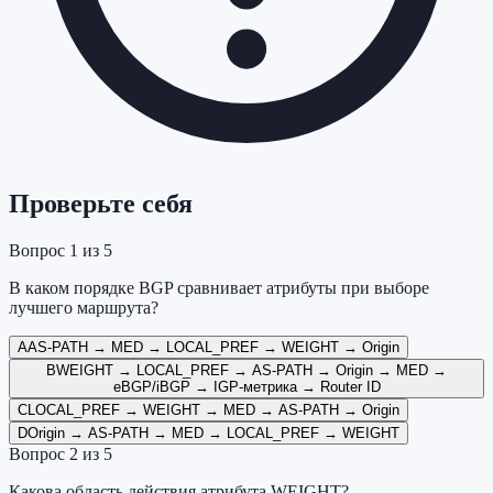
Проверьте себя
Вопрос
1
из
5
В каком порядке BGP сравнивает атрибуты при выборе
лучшего маршрута?
A
AS-PATH → MED → LOCAL_PREF → WEIGHT → Origin
B
WEIGHT → LOCAL_PREF → AS-PATH → Origin → MED →
eBGP/iBGP → IGP-метрика → Router ID
C
LOCAL_PREF → WEIGHT → MED → AS-PATH → Origin
D
Origin → AS-PATH → MED → LOCAL_PREF → WEIGHT
Вопрос
2
из
5
Какова область действия атрибута WEIGHT?