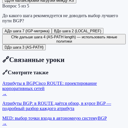
D
Для балансировки нагрузки между AS
Вопрос
5
из
5
До какого шага рекомендуется не доводить выбор лучшего
пути BGP?
A
До шага 7 (IGP-метрика)
B
До шага 2 (LOCAL_PREF)
C
Не дальше шага 4 (AS-PATH length) — использовать явные
политики
D
До шага 3 (AS-PATH)
🔗
Связанные уроки
🔗
Смотрите также
Атрибуты в BGP
Cisco ROUTE: проектирование
корпоративных сетей
→
Атрибуты BGP: в ROUTE даётся обзор, в курсе BGP —
подробный разбор каждого атрибута
MED: выбор точки входа в автономную систему
BGP
→