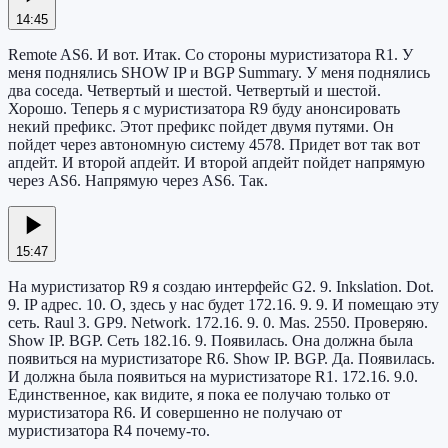
14:45
Remote AS6. И вот. Итак. Со стороны муристизатора R1. У
меня поднялись SHOW IP и BGP Summary. У меня поднялись
два соседа. Четвертый и шестой. Четвертый и шестой.
Хорошо. Теперь я с муристизатора R9 буду анонсировать
некий префикс. Этот префикс пойдет двумя путями. Он
пойдет через автономную систему 4578. Придет вот так вот
апдейт. И второй апдейт. И второй апдейт пойдет напрямую
через AS6. Напрямую через AS6. Так.
15:47
На муристизатор R9 я создаю интерфейс G2. 9. Inkslation. Dot.
9. IP адрес. 10. О, здесь у нас будет 172.16. 9. 9. И помещаю эту
сеть. Raul 3. GP9. Network. 172.16. 9. 0. Mas. 2550. Проверяю.
Show IP. BGP. Сеть 182.16. 9. Появилась. Она должна была
появиться на муристизаторе R6. Show IP. BGP. Да. Появилась.
И должна была появиться на муристизаторе R1. 172.16. 9.0.
Единственное, как видите, я пока ее получаю только от
муристизатора R6. И совершенно не получаю от
муристизатора R4 почему-то.