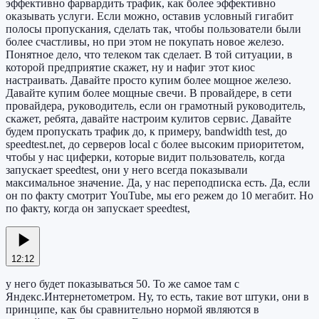
эффективно фарвардить трафик, как более эффективно
оказывать услуги. Если можно, оставив условный гигабит
полосы пропускания, сделать так, чтобы пользователи были
более счастливы, но при этом не покупать новое железо.
Понятное дело, что телеком так сделает. В той ситуации, в
которой предприятие скажет, ну и нафиг этот киос
настраивать. Давайте просто купим более мощное железо.
Давайте купим более мощные свечи. В провайдере, в сети
провайдера, руководитель, если он грамотный руководитель,
скажет, ребята, давайте настроим кулитов сервис. Давайте
будем пропускать трафик до, к примеру, bandwidth test, до
speedtest.net, до серверов local с более высоким приоритетом,
чтобы у нас циферки, которые видит пользователь, когда
запускает speedtest, они у него всегда показывали
максимальное значение. Да, у нас переподписка есть. Да, если
он по факту смотрит YouTube, мы его режем до 10 мегабит. Но
по факту, когда он запускает speedtest,
12:12
у него будет показываться 50. То же самое там с
Яндекс.Интернетометром. Ну, то есть, такие вот штуки, они в
принципе, как бы сравнительно нормой являются в