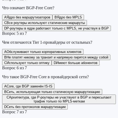
Что означает BGP-Free Core?
A
Ядро без маршрутизаторов
B
Ядро без MPLS
C
Все роутеры используют статические маршруты
D
P-роутеры в ядре работают только с MPLS, не участвуя в BGP
Вопрос
5
из
7
Чем отличаются Tier 1-провайдеры от остальных?
A
Обслуживают только корпоративных клиентов
B
Не платят никому за транзит и напрямую пирятся между собой
C
Используют только оптику
D
Имеют больше абонентов
Вопрос
6
из
7
Что такое BGP-Free Core в провайдерской сети?
A
Core, где BGP заменён IS-IS
B
Сеть, использующая только статическую маршрутизацию
C
Архитектура, где P-роутеры не участвуют в BGP и пересылают
трафик только по MPLS-меткам
D
Сеть без протоколов маршрутизации
Вопрос
7
из
7