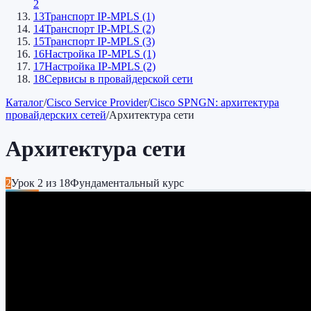
2
13
Транспорт IP-MPLS (1)
14
Транспорт IP-MPLS (2)
15
Транспорт IP-MPLS (3)
16
Настройка IP-MPLS (1)
17
Настройка IP-MPLS (2)
18
Сервисы в провайдерской сети
Каталог
/
Cisco Service Provider
/
Cisco SPNGN: архитектура
провайдерских сетей
/
Архитектура сети
Архитектура сети
2
Урок
2
из
18
Фундаментальный курс