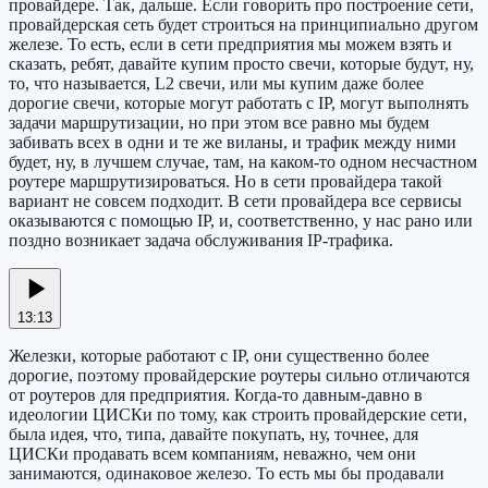
провайдере. Так, дальше. Если говорить про построение сети,
провайдерская сеть будет строиться на принципиально другом
железе. То есть, если в сети предприятия мы можем взять и
сказать, ребят, давайте купим просто свечи, которые будут, ну,
то, что называется, L2 свечи, или мы купим даже более
дорогие свечи, которые могут работать с IP, могут выполнять
задачи маршрутизации, но при этом все равно мы будем
забивать всех в одни и те же виланы, и трафик между ними
будет, ну, в лучшем случае, там, на каком-то одном несчастном
роутере маршрутизироваться. Но в сети провайдера такой
вариант не совсем подходит. В сети провайдера все сервисы
оказываются с помощью IP, и, соответственно, у нас рано или
поздно возникает задача обслуживания IP-трафика.
13:13
Железки, которые работают с IP, они существенно более
дорогие, поэтому провайдерские роутеры сильно отличаются
от роутеров для предприятия. Когда-то давным-давно в
идеологии ЦИСКи по тому, как строить провайдерские сети,
была идея, что, типа, давайте покупать, ну, точнее, для
ЦИСКи продавать всем компаниям, неважно, чем они
занимаются, одинаковое железо. То есть мы бы продавали