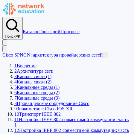
Каталог
Глоссарий
Прогресс
Поиск
⌘K
Cisco SPNGN: архитектура провайдерских сетей
1
Введение
2
Архитектура сети
3
Каналы связи (1)
4
Каналы связи (2)
5
Канальные среды (1)
6
Канальные среды (2)
7
Канальные среды (3)
8
Провайдерское оборудование Cisco
9
Знакомство с Cisco IOS XR
10
Транспорт IEEE 802
11
Настройка IEEE 802-совместимой коммутации: часть
1
12
Настройка IEEE 802-совместимой коммутации: часть