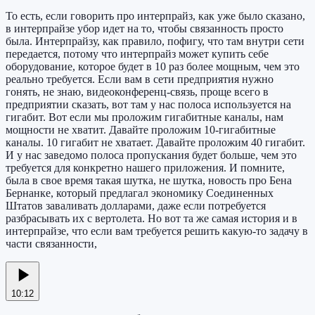
То есть, если говорить про интерпрайз, как уже было сказано,
в интерпрайзе убор идет на то, чтобы связанность просто
была. Интерпрайзу, как правило, пофигу, что там внутри сети
передается, потому что интерпрайз может купить себе
оборудование, которое будет в 10 раз более мощным, чем это
реально требуется. Если вам в сети предприятия нужно
гонять, не знаю, видеоконференц-связь, проще всего в
предприятии сказать, вот там у нас полоса используется на
гигабит. Вот если мы проложим гигабитные каналы, нам
мощности не хватит. Давайте проложим 10-гигабитные
каналы. 10 гигабит не хватает. Давайте проложим 40 гигабит.
И у нас заведомо полоса пропускания будет больше, чем это
требуется для конкретно нашего приложения. И помните,
была в свое время такая шутка, не шутка, новость про Бена
Бернанке, который предлагал экономику Соединенных
Штатов заваливать долларами, даже если потребуется
разбрасывать их с вертолета. Но вот та же самая история и в
интерпрайзе, что если вам требуется решить какую-то задачу в
части связанности,
10:12