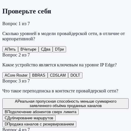
Проверьте себя
Вопрос
1
из
7
Сколько уровней в модели провайдерской сети, в отличие от
корпоративной?
A
Пять
B
Четыре
C
Два
D
Три
Вопрос
2
из
7
Какое устройство является ключевым на уровне IP Edge?
A
Core Router
B
BRAS
C
DSLAM
D
OLT
Вопрос
3
из
7
Что такое переподписка в контексте провайдерской сети?
A
Реальная пропускная способность меньше суммарного
заявленного объёма проданных каналов
B
Подключение абонентов сверх лимита
C
Дублирование маршрутов
D
Продажа каналов с резервированием
Вопрос
4
из
7