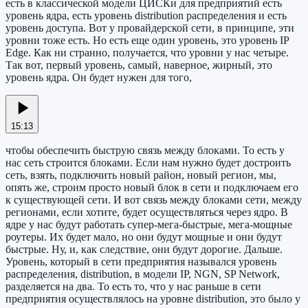
есть в классической модели ЦИСКи для предприятий есть
уровень ядра, есть уровень distribution распределения и есть
уровень доступа. Вот у провайдерской сети, в принципе, эти
уровни тоже есть. Но есть еще один уровень, это уровень IP
Edge. Как ни странно, получается, что уровни у нас четыре.
Так вот, первый уровень, самый, наверное, жирный, это
уровень ядра. Он будет нужен для того,
15:13
чтобы обеспечить быструю связь между блоками. То есть у
нас сеть строится блоками. Если нам нужно будет достроить
сеть, взять, подключить новый район, новый регион, мы,
опять же, строим просто новый блок в сети и подключаем его
к существующей сети. И вот связь между блоками сети, между
регионами, если хотите, будет осуществляться через ядро. В
ядре у нас будут работать супер-мега-быстрые, мега-мощные
роутеры. Их будет мало, но они будут мощные и они будут
быстрые. Ну, и, как следствие, они будут дорогие. Дальше.
Уровень, который в сети предприятия назывался уровень
распределения, distribution, в модели IP, NGN, SP Network,
разделяется на два. То есть то, что у нас раньше в сети
предприятия осуществлялось на уровне distribution, это было у