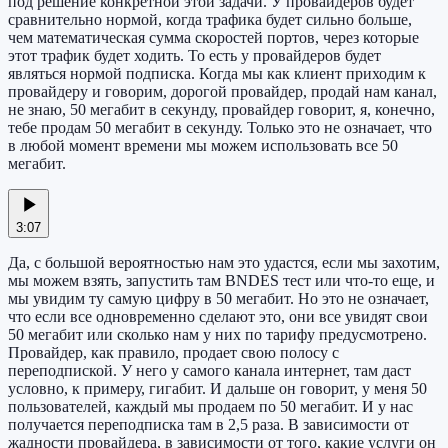
под решение конкретной этой задачи. У провайдеров будет
сравнительно нормой, когда трафика будет сильно больше,
чем математическая сумма скоростей портов, через которые
этот трафик будет ходить. То есть у провайдеров будет
являться нормой подписка. Когда мы как клиент приходим к
провайдеру и говорим, дорогой провайдер, продай нам канал,
не знаю, 50 мегабит в секунду, провайдер говорит, я, конечно,
тебе продам 50 мегабит в секунду. Только это не означает, что
в любой момент времени мы можем использовать все 50
мегабит.
3:07
Да, с большой вероятностью нам это удастся, если мы захотим,
мы можем взять, запустить там BNDES тест или что-то еще, и
мы увидим ту самую цифру в 50 мегабит. Но это не означает,
что если все одновременно сделают это, они все увидят свои
50 мегабит или сколько нам у них по тарифу предусмотрено.
Провайдер, как правило, продает свою полосу с
переподпиской. У него у самого канала интернет, там даст
условно, к примеру, гигабит. И дальше он говорит, у меня 50
пользователей, каждый мы продаем по 50 мегабит. И у нас
получается переподписка там в 2,5 раза. В зависимости от
жадности провайдера, в зависимости от того, какие услуги он