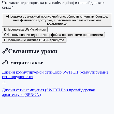
Что такое переподписка (oversubscription) в провайдерских
сетях?
A
Продажа суммарной пропускной способности клиентам больше,
чем физически доступно, с расчётом на статистический
мультиплекс
B
Перегрузка BGP-таблицы
C
Использование одного интерфейса несколькими протоколами
D
Превышение лимита BGP-маршрутов
🔗
Связанные уроки
🔗
Смотрите также
Дизайн коммутируемой сети
Cisco SWITCH: коммутируемые
сети предприятия
→
Дизайн сети: кампусная (SWITCH) vs провайдерская
архитектура (SPNGN)