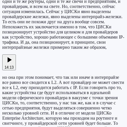
одни и те же роутеры, одни и те же свечи и предприятиям, и
провайдерам, и всем на свете. Но, соответственно, сейчас
ситуация изменилась. Сейчас у ЦИСКи явно выделены
провайдерские железки, явно выделены интерпрайз-железки.
То есть они не похожи друг на друга вообще совсем.
Непохожесть их заключается именно в том, что ЦИСКи
позиционирует устройство для целиком и для провайдеров
как устройство, хорошо работающее с большими объемами IP-
трафика. И да, она позиционирует, в принципе, свои
интерпрайзные железки примерно таким же образом,
14:13
но она при этом понимает, что так или иначе в интерпрайзе
все равно все сводится к L2. А вот провайдер не может свести
все к L2, ему приходится работать с IP. Если говорить про то,
какие устройства где будут использоваться в идеальной
модели сферического провайдера в вакууме с точки зрения
ЦИСКи, то, соответственно, у нас так же, как и в случае с
сетью предприятия, будут выделяться совершенно четко
несколько уровней сети. И в отличие от модели ЦИСКо
Enterprise Architecture, которую мы проходим на роутинге и
свитчинге, у провайдерской сети уровней будет больше. То