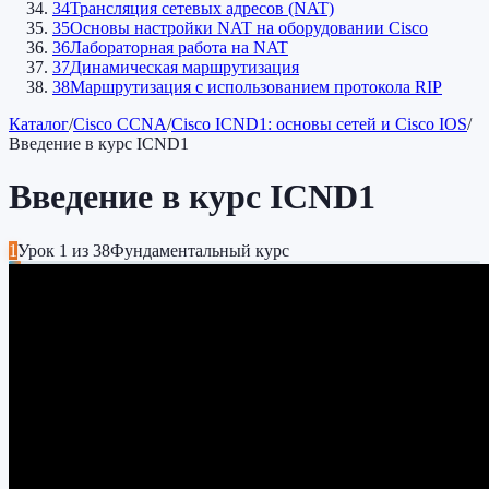
34
Трансляция сетевых адресов (NAT)
35
Основы настройки NAT на оборудовании Cisco
36
Лабораторная работа на NAT
37
Динамическая маршрутизация
38
Маршрутизация с использованием протокола RIP
Каталог
/
Cisco CCNA
/
Cisco ICND1: основы сетей и Cisco IOS
/
Введение в курс ICND1
Введение в курс ICND1
1
Урок
1
из
38
Фундаментальный курс