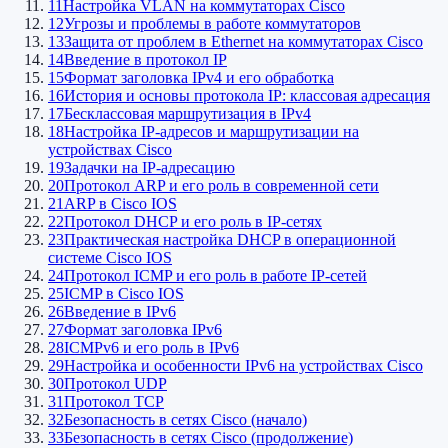
11
Настройка VLAN на коммутаторах Cisco
12
Угрозы и проблемы в работе коммутаторов
13
Защита от проблем в Ethernet на коммутаторах Cisco
14
Введение в протокол IP
15
Формат заголовка IPv4 и его обработка
16
История и основы протокола IP: классовая адресация
17
Бесклассовая маршрутизация в IPv4
18
Настройка IP-адресов и маршрутизации на
устройствах Cisco
19
Задачки на IP-адресацию
20
Протокол ARP и его роль в современной сети
21
ARP в Cisco IOS
22
Протокол DHCP и его роль в IP-сетях
23
Практическая настройка DHCP в операционной
системе Cisco IOS
24
Протокол ICMP и его роль в работе IP-сетей
25
ICMP в Cisco IOS
26
Введение в IPv6
27
Формат заголовка IPv6
28
ICMPv6 и его роль в IPv6
29
Настройка и особенности IPv6 на устройствах Cisco
30
Протокол UDP
31
Протокол TCP
32
Безопасность в сетях Cisco (начало)
33
Безопасность в сетях Cisco (продолжение)