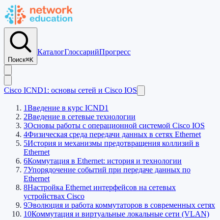
Каталог
Глоссарий
Прогресс
Поиск
⌘K
Cisco ICND1: основы сетей и Cisco IOS
1
Введение в курс ICND1
2
Введение в сетевые технологии
3
Основы работы с операционной системой Cisco IOS
4
Физическая среда передачи данных в сетях Ethernet
5
История и механизмы предотвращения коллизий в
Ethernet
6
Коммутация в Ethernet: история и технологии
7
Упорядочение событий при передаче данных по
Ethernet
8
Настройка Ethernet интерфейсов на сетевых
устройствах Cisco
9
Эволюция и работа коммутаторов в современных сетях
10
Коммутация и виртуальные локальные сети (VLAN)