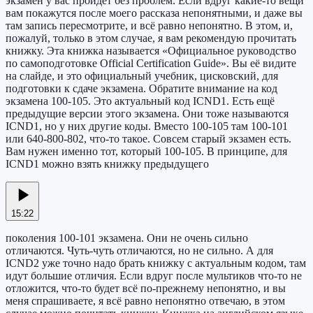
экзамен у вас пройдёт без проблем. Если вдруг какие-то вещи
вам покажутся после моего рассказа непонятными, и даже вы
там запись пересмотрите, и всё равно непонятно. В этом, и,
пожалуй, только в этом случае, я вам рекомендую прочитать
книжку. Эта книжка называется «Официальное руководство
по самоподготовке Official Certification Guide». Вы её видите
на слайде, и это официальный учебник, цисковский, для
подготовки к сдаче экзамена. Обратите внимание на код
экзамена 100-105. Это актуальный код ICND1. Есть ещё
предыдущие версии этого экзамена. Они тоже называются
ICND1, но у них другие коды. Вместо 100-105 там 100-101
или 640-800-802, что-то такое. Совсем старый экзамен есть.
Вам нужен именно тот, который 100-105. В принципе, для
ICND1 можно взять книжку предыдущего
15:22
поколения 100-101 экзамена. Они не очень сильно
отличаются. Чуть-чуть отличаются, но не сильно. А для
ICND2 уже точно надо брать книжку с актуальным кодом, там
идут большие отличия. Если вдруг после мультиков что-то не
отложится, что-то будет всё по-прежнему непонятно, и вы
меня спрашиваете, я всё равно непонятно отвечаю, в этом