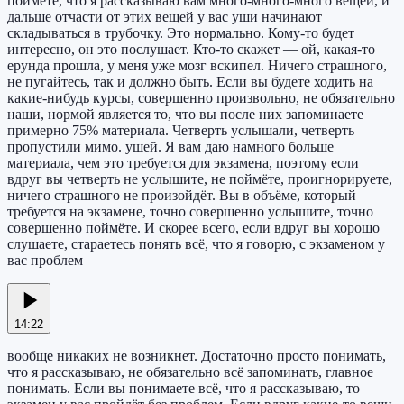
поймете, что я рассказываю вам много-много-много вещей, и
дальше отчасти от этих вещей у вас уши начинают
складываться в трубочку. Это нормально. Кому-то будет
интересно, он это послушает. Кто-то скажет — ой, какая-то
ерунда прошла, у меня уже мозг вскипел. Ничего страшного,
не пугайтесь, так и должно быть. Если вы будете ходить на
какие-нибудь курсы, совершенно произвольно, не обязательно
наши, нормой является то, что вы после них запоминаете
примерно 75% материала. Четверть услышали, четверть
пропустили мимо. ушей. Я вам даю намного больше
материала, чем это требуется для экзамена, поэтому если
вдруг вы четверть не услышите, не поймёте, проигнорируете,
ничего страшного не произойдёт. Вы в объёме, который
требуется на экзамене, точно совершенно услышите, точно
совершенно поймёте. И скорее всего, если вдруг вы хорошо
слушаете, стараетесь понять всё, что я говорю, с экзаменом у
вас проблем
14:22
вообще никаких не возникнет. Достаточно просто понимать,
что я рассказываю, не обязательно всё запоминать, главное
понимать. Если вы понимаете всё, что я рассказываю, то