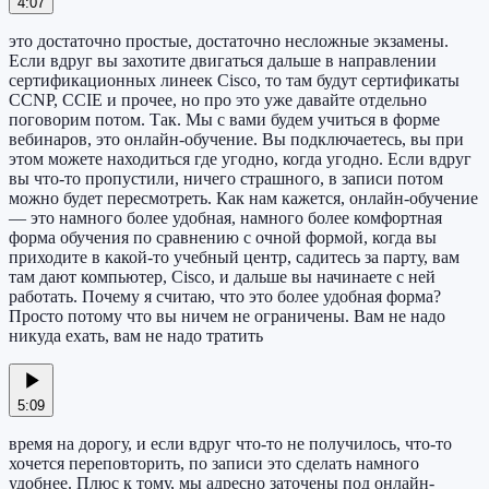
4:07
это достаточно простые, достаточно несложные экзамены.
Если вдруг вы захотите двигаться дальше в направлении
сертификационных линеек Cisco, то там будут сертификаты
CCNP, CCIE и прочее, но про это уже давайте отдельно
поговорим потом. Так. Мы с вами будем учиться в форме
вебинаров, это онлайн-обучение. Вы подключаетесь, вы при
этом можете находиться где угодно, когда угодно. Если вдруг
вы что-то пропустили, ничего страшного, в записи потом
можно будет пересмотреть. Как нам кажется, онлайн-обучение
— это намного более удобная, намного более комфортная
форма обучения по сравнению с очной формой, когда вы
приходите в какой-то учебный центр, садитесь за парту, вам
там дают компьютер, Cisco, и дальше вы начинаете с ней
работать. Почему я считаю, что это более удобная форма?
Просто потому что вы ничем не ограничены. Вам не надо
никуда ехать, вам не надо тратить
5:09
время на дорогу, и если вдруг что-то не получилось, что-то
хочется переповторить, по записи это сделать намного
удобнее. Плюс к тому, мы адресно заточены под онлайн-