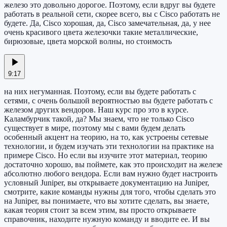
железо это довольно дорогое. Поэтому, если вдруг вы будете
работать в реальной сети, скорее всего, вы с Cisco работать не
будете. Да, Cisco хорошая, да, Cisco замечательная, да, у нее
очень красивого цвета железочки такие металлические,
бирюзовые, цвета морской волны, но стоимость
9:17
на них негуманная. Поэтому, если вы будете работать с
сетями, с очень большой вероятностью вы будете работать с
железом других вендоров. Наш курс про это в курсе.
Каламбурчик такой, да? Мы знаем, что не только Cisco
существует в мире, поэтому мы с вами будем делать
особенный акцент на теорию, на то, как устроены сетевые
технологии, и будем изучать эти технологии на практике на
примере Cisco. Но если вы изучите этот материал, теорию
достаточно хорошо, вы поймете, как это происходит на железе
абсолютно любого вендора. Если вам нужно будет настроить
условный Juniper, вы открываете документацию на Juniper,
смотрите, какие команды нужны для того, чтобы сделать это
на Juniper, вы понимаете, что вы хотите сделать, вы знаете,
какая теория стоит за всем этим, вы просто открываете
справочник, находите нужную команду и вводите ее. И вы