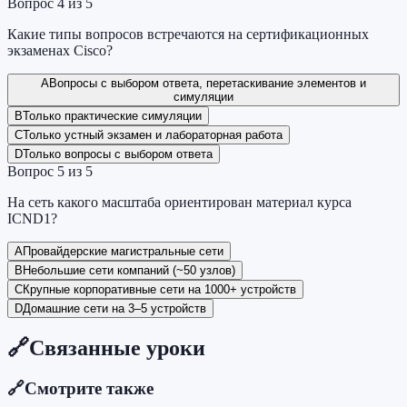
Вопрос
4
из
5
Какие типы вопросов встречаются на сертификационных
экзаменах Cisco?
A
Вопросы с выбором ответа, перетаскивание элементов и
симуляции
B
Только практические симуляции
C
Только устный экзамен и лабораторная работа
D
Только вопросы с выбором ответа
Вопрос
5
из
5
На сеть какого масштаба ориентирован материал курса
ICND1?
A
Провайдерские магистральные сети
B
Небольшие сети компаний (~50 узлов)
C
Крупные корпоративные сети на 1000+ устройств
D
Домашние сети на 3–5 устройств
🔗
Связанные уроки
🔗
Смотрите также