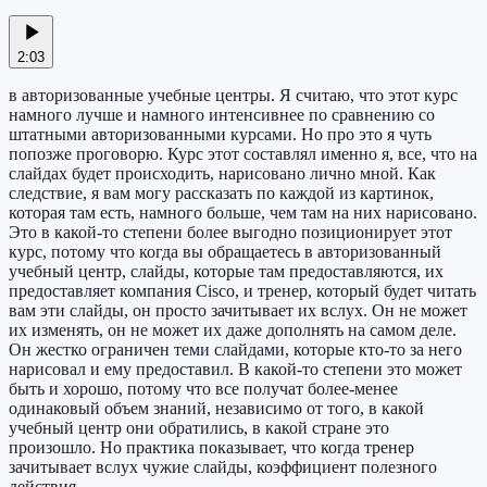
2:03
в авторизованные учебные центры. Я считаю, что этот курс
намного лучше и намного интенсивнее по сравнению со
штатными авторизованными курсами. Но про это я чуть
попозже проговорю. Курс этот составлял именно я, все, что на
слайдах будет происходить, нарисовано лично мной. Как
следствие, я вам могу рассказать по каждой из картинок,
которая там есть, намного больше, чем там на них нарисовано.
Это в какой-то степени более выгодно позиционирует этот
курс, потому что когда вы обращаетесь в авторизованный
учебный центр, слайды, которые там предоставляются, их
предоставляет компания Cisco, и тренер, который будет читать
вам эти слайды, он просто зачитывает их вслух. Он не может
их изменять, он не может их даже дополнять на самом деле.
Он жестко ограничен теми слайдами, которые кто-то за него
нарисовал и ему предоставил. В какой-то степени это может
быть и хорошо, потому что все получат более-менее
одинаковый объем знаний, независимо от того, в какой
учебный центр они обратились, в какой стране это
произошло. Но практика показывает, что когда тренер
зачитывает вслух чужие слайды, коэффициент полезного
действия