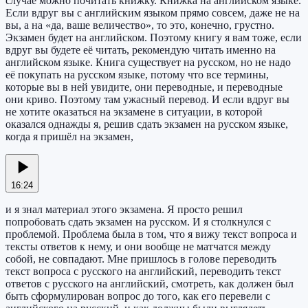
случае можно почитать книжку. Книжка на английском языке.
Если вдруг вы с английским языком прямо совсем, даже не на
вы, а на «да, ваше величество», то это, конечно, грустно.
Экзамен будет на английском. Поэтому книгу я вам тоже, если
вдруг вы будете её читать, рекомендую читать именно на
английском языке. Книга существует на русском, но не надо
её покупать на русском языке, потому что все термины,
которые вы в ней увидите, они переводные, и переводные
они криво. Поэтому там ужасный перевод. И если вдруг вы
не хотите оказаться на экзамене в ситуации, в которой
оказался однажды я, решив сдать экзамен на русском языке,
когда я пришёл на экзамен,
16:24
и я знал материал этого экзамена. Я просто решил
попробовать сдать экзамен на русском. И я столкнулся с
проблемой. Проблема была в том, что я вижу текст вопроса и
тексты ответов к нему, и они вообще не матчатся между
собой, не совпадают. Мне пришлось в голове переводить
текст вопроса с русского на английский, переводить текст
ответов с русского на английский, смотреть, как должен был
быть сформулирован вопрос до того, как его перевели с