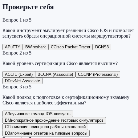
Проверьте себя
Вопрос
1
из
5
Какой инструмент эмулирует реальный Cisco IOS и позволяет
запускать образы операционной системы маршрутизаторов?
A
PuTTY
B
Wireshark
C
Cisco Packet Tracer
D
GNS3
Вопрос
2
из
5
Какой уровень сертификации Cisco является высшим?
A
CCIE (Expert)
B
CCNA (Associate)
C
CCNP (Professional)
D
DevNet Associate
Вопрос
3
из
5
Какой подход к подготовке к сертификационному экзамену
Cisco является наиболее эффективным?
A
Заучивание команд IOS наизусть
B
Многократное прохождение тестовых симуляторов
C
Понимание принципов работы технологий
D
Запоминание ответов на типовые вопросы