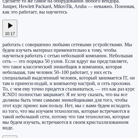
сделаете то же самое на оборудовании любого вендора.
Juniper, Hewlett Packard, MikroTik, Aruba — неважно. Понимая,
как это работает, вы научитесь
10:17
работать с совершенно любыми сетевыми устройствами. Мы
будем изучать материал применительно к тому, чтобы
научиться работать с сетью небольшой компании. Небольшая
сеть — это порядка 50 узлов. Если вдруг вы представляете,
что такое классический эникейщик в компании, которая
небольшая, там человек 50–100 работает, у них есть
специальный выделенный человек, который занимается IT, он
там и принеси-подай, и компьютер настрой, и сеть проложи.
То, с чем ему точно придется сталкиваться, — это как раз курс
ICND1 полностью закрывает. Я не хочу сказать, что вы все
должны быть теми самыми эникейщиками для того, чтобы
этот курс принес вам пользу. Нет, мы с вами будем исходить
из того, что мы изучаем технологии, которые встречаются в
такой небольшой сети, потому что там технологии, которые
мы будем изучать, встречаются в своем кристаллизованном
виде.