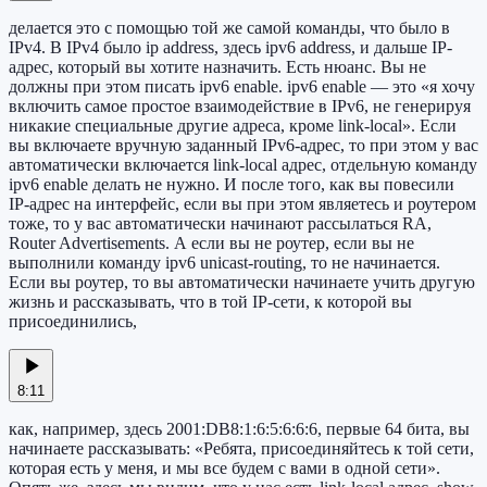
делается это с помощью той же самой команды, что было в
IPv4. В IPv4 было ip address, здесь ipv6 address, и дальше IP-
адрес, который вы хотите назначить. Есть нюанс. Вы не
должны при этом писать ipv6 enable. ipv6 enable — это «я хочу
включить самое простое взаимодействие в IPv6, не генерируя
никакие специальные другие адреса, кроме link-local». Если
вы включаете вручную заданный IPv6-адрес, то при этом у вас
автоматически включается link-local адрес, отдельную команду
ipv6 enable делать не нужно. И после того, как вы повесили
IP-адрес на интерфейс, если вы при этом являетесь и роутером
тоже, то у вас автоматически начинают рассылаться RA,
Router Advertisements. А если вы не роутер, если вы не
выполнили команду ipv6 unicast-routing, то не начинается.
Если вы роутер, то вы автоматически начинаете учить другую
жизнь и рассказывать, что в той IP-сети, к которой вы
присоединились,
8:11
как, например, здесь 2001:DB8:1:6:5:6:6:6, первые 64 бита, вы
начинаете рассказывать: «Ребята, присоединяйтесь к той сети,
которая есть у меня, и мы все будем с вами в одной сети».