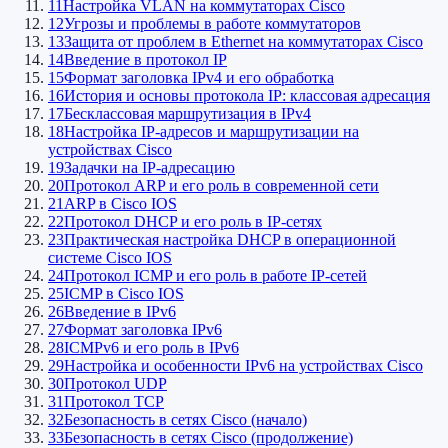
11
Настройка VLAN на коммутаторах Cisco
12
Угрозы и проблемы в работе коммутаторов
13
Защита от проблем в Ethernet на коммутаторах Cisco
14
Введение в протокол IP
15
Формат заголовка IPv4 и его обработка
16
История и основы протокола IP: классовая адресация
17
Бесклассовая маршрутизация в IPv4
18
Настройка IP-адресов и маршрутизации на
устройствах Cisco
19
Задачки на IP-адресацию
20
Протокол ARP и его роль в современной сети
21
ARP в Cisco IOS
22
Протокол DHCP и его роль в IP-сетях
23
Практическая настройка DHCP в операционной
системе Cisco IOS
24
Протокол ICMP и его роль в работе IP-сетей
25
ICMP в Cisco IOS
26
Введение в IPv6
27
Формат заголовка IPv6
28
ICMPv6 и его роль в IPv6
29
Настройка и особенности IPv6 на устройствах Cisco
30
Протокол UDP
31
Протокол TCP
32
Безопасность в сетях Cisco (начало)
33
Безопасность в сетях Cisco (продолжение)