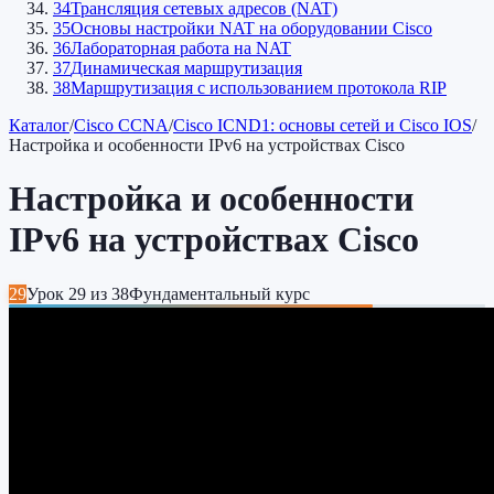
34
Трансляция сетевых адресов (NAT)
35
Основы настройки NAT на оборудовании Cisco
36
Лабораторная работа на NAT
37
Динамическая маршрутизация
38
Маршрутизация с использованием протокола RIP
Каталог
/
Cisco CCNA
/
Cisco ICND1: основы сетей и Cisco IOS
/
Настройка и особенности IPv6 на устройствах Cisco
Настройка и особенности
IPv6 на устройствах Cisco
29
Урок
29
из
38
Фундаментальный курс