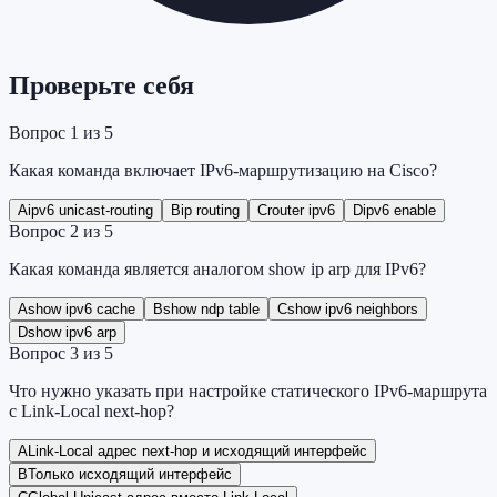
Проверьте себя
Вопрос
1
из
5
Какая команда включает IPv6-маршрутизацию на Cisco?
A
ipv6 unicast-routing
B
ip routing
C
router ipv6
D
ipv6 enable
Вопрос
2
из
5
Какая команда является аналогом show ip arp для IPv6?
A
show ipv6 cache
B
show ndp table
C
show ipv6 neighbors
D
show ipv6 arp
Вопрос
3
из
5
Что нужно указать при настройке статического IPv6-маршрута
с Link-Local next-hop?
A
Link-Local адрес next-hop и исходящий интерфейс
B
Только исходящий интерфейс