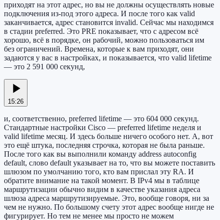
приходят на этот адрес, но вы не должны осуществлять новые
подключения из-под этого адреса. И после того как valid
заканчивается, адрес становится invalid. Сейчас мы находимся
в стадии preferred. Это PRE показывает, что с адресом всё
хорошо, всё в порядке, он рабочий, можно пользоваться им
без ограничений. Времена, которые к вам приходят, они
задаются у вас в настройках, и показывается, что valid lifetime
— это 2 591 000 секунд,
15:26
и, соответственно, preferred lifetime — это 604 000 секунд.
Стандартные настройки Cisco — preferred lifetime неделя и
valid lifetime месяц. И здесь больше ничего особого нет. А, вот
это ещё штука, последняя строчка, которая не была раньше.
После того как вы выполнили команду address autoconfig
default, слово default указывает на то, что вы можете поставить
шлюзом по умолчанию того, кто вам прислал эту RA. И
обратите внимание на такой момент. В IPv4 мы в таблице
маршрутизации обычно видим в качестве указания адреса
шлюза адреса маршрутизируемые. Это, вообще говоря, ни за
чем не нужно. По большому счету этот адрес вообще нигде не
фигурирует. Но тем не менее мы просто не можем