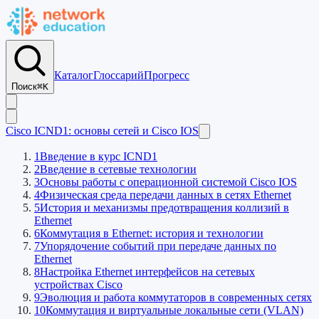
Каталог
Глоссарий
Прогресс
Поиск
⌘K
Cisco ICND1: основы сетей и Cisco IOS
1
Введение в курс ICND1
2
Введение в сетевые технологии
3
Основы работы с операционной системой Cisco IOS
4
Физическая среда передачи данных в сетях Ethernet
5
История и механизмы предотвращения коллизий в
Ethernet
6
Коммутация в Ethernet: история и технологии
7
Упорядочение событий при передаче данных по
Ethernet
8
Настройка Ethernet интерфейсов на сетевых
устройствах Cisco
9
Эволюция и работа коммутаторов в современных сетях
10
Коммутация и виртуальные локальные сети (VLAN)