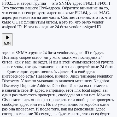
FF02::1, и вторая группа — это SNMA-адрес FF02::1:FF00::1.
Это хвостик вашего IPv6-адреса. Обратите внимание на то,
что если вы генерируете адрес по схеме EUI-64, у вас MAC-
адрес разъезжается на две части. Соответственно, это то, что
было OUI с флипнутым битом, а это то, что было vendor
assigned ID. И эти последние 24 бита vendor assigned ID
5:04
здесь в SNMA-группе 24 бита vendor assigned ID и будут.
Поэтому, скорее всего, ни у кого таких же последних 24
битов, как у вас, не будет. И вы в этой мультикастовой группе
— все узлы, которые заканчиваются на определённые 24 бита
— будете один-единственный. Далее. Что ещё здесь
интересного есть? Наверное, ничего. Здесь таймеры Neighbor
Discovery. У вас по умолчанию включен механизм Neighbor
Discovery Duplicate Address Detection. И когда вы пытаетесь
назначить себе IP-адрес, например, этот link-local адрес, вы
один раз пытаетесь проверить, свободен он или нет. Можно
Cisco заставить много раз проверять или вообще не проверять,
свободен адрес или нет. Но по умолчанию из коробки один
раз она проверяет. И после того, как вы распознали адрес
соседа, в течение 30 секунд вы будете знать, что сосед будет