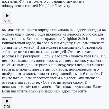
доступен. Фича в том, что с помощью механизма
обнаружения соседей Neighbor Discovery
6:05
вы можете не просто определять канальный адрес соседа, а вы
можете ещё и своего рода проверку на живость этого соседа
осуществлять. Если вы отправляете Neighbor Solicitation на его
юникастовый адрес, на его SNMA-группу, и он вам отвечает,
то значит он живой. И вы можете в специальной отдельной
табличке вести список живых соседей. Это же, кстати,
работает и с роутерами. Если у вас есть какой-то узел IPv6, и у
него есть шлюз по умолчанию, и, соответственно, у нас есть
какой-то выход в интернет, к примеру, через него, вы можете
вести взаимодействие с этим роутером, периодически его
подёргивая за хвост, типа «ты ещё живой, ты ещё живой». И
как только он вам перестаёт своим Neighbor Advertisement
отвечать, вы говорите: «О, у вас интернет сдох». И
показывается жёлтая лампочка. Вот такая штуковина. Далее.
Если вы хотите вручную заданный адрес повесить,
7:09