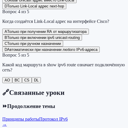
C
Global Unicast адрес вместо Link-Local
D
Только Link-Local адрес next-hop
Вопрос
4
из
5
Когда создаётся Link-Local адрес на интерфейсе Cisco?
A
Только при получении RA от маршрутизатора
B
Только при включении ipv6 unicast-routing
C
Только при ручном назначении
D
Автоматически при назначении любого IPv6-адреса
Вопрос
5
из
5
Какой код маршрута в show ipv6 route означает подключённую
сеть?
A
O
B
C
C
S
D
L
🔗
Связанные уроки
⏩
Продолжение темы
Принципы работы
Протокол IPv6
→