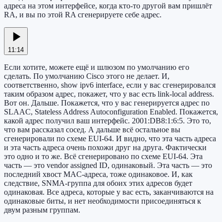
адреса на этом интерфейсе, когда кто-то другой вам пришлёт
RA, и вы по этой RA сгенерируете себе адрес.
11:14
Если хотите, можете ещё и шлюзом по умолчанию его
сделать. По умолчанию Cisco этого не делает. И,
соответственно, show ipv6 interface, если у вас сгенерировался
таким образом адрес, покажет, что у вас есть link-local address.
Вот он. Дальше. Покажется, что у вас генерируется адрес по
SLAAC, Stateless Address Autoconfiguration Enabled. Покажется,
какой адрес получил ваш интерфейс. 2001:DB8:1:6:5. Это то,
что вам рассказал сосед. А дальше всё остальное вы
сгенерировали по схеме EUI-64. И видно, что эта часть адреса
и эта часть адреса очень похожи друг на друга. Фактически
это одно и то же. Всё сгенерировано по схеме EUI-64. Эта
часть — это vendor assigned ID, одинаковый. Эта часть — это
последний хвост MAC-адреса, тоже одинаковое. И, как
следствие, SNMA-группа для обоих этих адресов будет
одинаковая. Все адреса, которые у вас есть, заканчиваются на
одинаковые биты, и нет необходимости присоединяться к
двум разным группам.