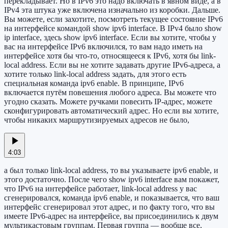
перекладывает. Но в IPv6 это надо включать в явном виде, а в
IPv4 эта штука уже включена изначально из коробки. Дальше.
Вы можете, если захотите, посмотреть текущее состояние IPv6
на интерфейсе командой show ipv6 interface. В IPv4 было show
ip interface, здесь show ipv6 interface. Если вы хотите, чтобы у
вас на интерфейсе IPv6 включился, то вам надо иметь на
интерфейсе хотя бы что-то, относящееся к IPv6, хотя бы link-
local address. Если вы не хотите задавать другие IPv6-адреса, а
хотите только link-local address задать, для этого есть
специальная команда ipv6 enable. В принципе, IPv6
включается путём повешения любого адреса. Вы можете что
угодно сказать. Можете ручками повесить IP-адрес, можете
сконфигурировать автоматический адрес. Но если вы хотите,
чтобы никаких маршрутизируемых адресов не было,
4:03
а был только link-local address, то вы указываете ipv6 enable, и
этого достаточно. После чего show ipv6 interface вам покажет,
что IPv6 на интерфейсе работает, link-local address у вас
сгенерировался, команда ipv6 enable, и показывается, что ваш
интерфейс сгенерировал этот адрес, и по факту того, что вы
имеете IPv6-адрес на интерфейсе, вы присоединились к двум
мультикастовым группам. Первая группа — вообще все,