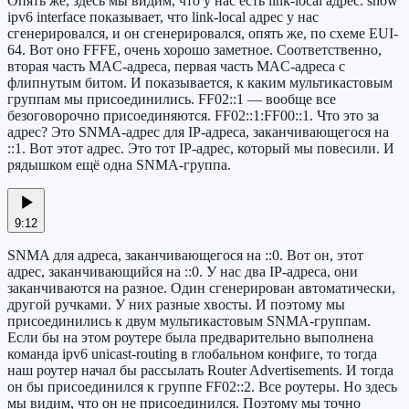
Опять же, здесь мы видим, что у нас есть link-local адрес. show
ipv6 interface показывает, что link-local адрес у нас
сгенерировался, и он сгенерировался, опять же, по схеме EUI-
64. Вот оно FFFE, очень хорошо заметное. Соответственно,
вторая часть MAC-адреса, первая часть MAC-адреса с
флипнутым битом. И показывается, к каким мультикастовым
группам мы присоединились. FF02::1 — вообще все
безоговорочно присоединяются. FF02::1:FF00::1. Что это за
адрес? Это SNMA-адрес для IP-адреса, заканчивающегося на
::1. Вот этот адрес. Это тот IP-адрес, который мы повесили. И
рядышком ещё одна SNMA-группа.
9:12
SNMA для адреса, заканчивающегося на ::0. Вот он, этот
адрес, заканчивающийся на ::0. У нас два IP-адреса, они
заканчиваются на разное. Один сгенерирован автоматически,
другой ручками. У них разные хвосты. И поэтому мы
присоединились к двум мультикастовым SNMA-группам.
Если бы на этом роутере была предварительно выполнена
команда ipv6 unicast-routing в глобальном конфиге, то тогда
наш роутер начал бы рассылать Router Advertisements. И тогда
он бы присоединился к группе FF02::2. Все роутеры. Но здесь
мы видим, что он не присоединился. Поэтому мы точно