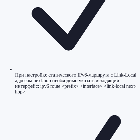
При настройке статического IPv6-маршрута с Link-Local
адресом next-hop необходимо указать исходящий
интерфейс: ipv6 route <prefix> <interface> <link-local next-
hop>.