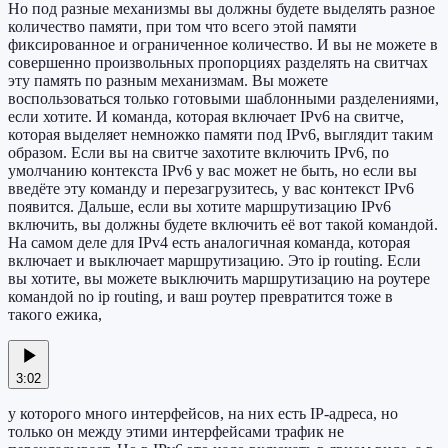
Но под разные механизмы вы должны будете выделять разное
количество памяти, при том что всего этой памяти
фиксированное и ограниченное количество. И вы не можете в
совершенно произвольных пропорциях разделять на свитчах
эту память по разным механизмам. Вы можете
воспользоваться только готовыми шаблонными разделениями,
если хотите. И команда, которая включает IPv6 на свитче,
которая выделяет немножко памяти под IPv6, выглядит таким
образом. Если вы на свитче захотите включить IPv6, по
умолчанию контекста IPv6 у вас может не быть, но если вы
введёте эту команду и перезагрузитесь, у вас контекст IPv6
появится. Дальше, если вы хотите маршрутизацию IPv6
включить, вы должны будете включить её вот такой командой.
На самом деле для IPv4 есть аналогичная команда, которая
включает и выключает маршрутизацию. Это ip routing. Если
вы хотите, вы можете выключить маршрутизацию на роутере
командой no ip routing, и ваш роутер превратится тоже в
такого ежика,
3:02
у которого много интерфейсов, на них есть IP-адреса, но
только он между этими интерфейсами трафик не