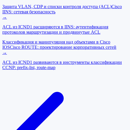
Защита VLAN, CDP и списки контроля доступа (ACL)
Cisco
IINS: сетевая безопасность
→
ACL из ICND1 расширяются в IINS: аутентификация
протоколов маршрутизации и продвинутые ACL
Классификация и манипуляция над объектами в Cisco
IOS
Cisco ROUTE: проектирование корпоративных сетей
→
ACL из ICND1 развиваются в инструменты классификации
CCNP: prefix-list, route-map