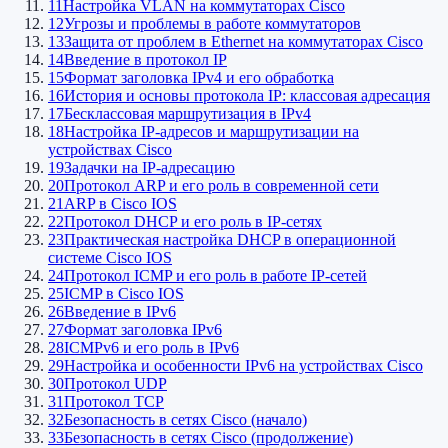
11
Настройка VLAN на коммутаторах Cisco
12
Угрозы и проблемы в работе коммутаторов
13
Защита от проблем в Ethernet на коммутаторах Cisco
14
Введение в протокол IP
15
Формат заголовка IPv4 и его обработка
16
История и основы протокола IP: классовая адресация
17
Бесклассовая маршрутизация в IPv4
18
Настройка IP-адресов и маршрутизации на
устройствах Cisco
19
Задачки на IP-адресацию
20
Протокол ARP и его роль в современной сети
21
ARP в Cisco IOS
22
Протокол DHCP и его роль в IP-сетях
23
Практическая настройка DHCP в операционной
системе Cisco IOS
24
Протокол ICMP и его роль в работе IP-сетей
25
ICMP в Cisco IOS
26
Введение в IPv6
27
Формат заголовка IPv6
28
ICMPv6 и его роль в IPv6
29
Настройка и особенности IPv6 на устройствах Cisco
30
Протокол UDP
31
Протокол TCP
32
Безопасность в сетях Cisco (начало)
33
Безопасность в сетях Cisco (продолжение)