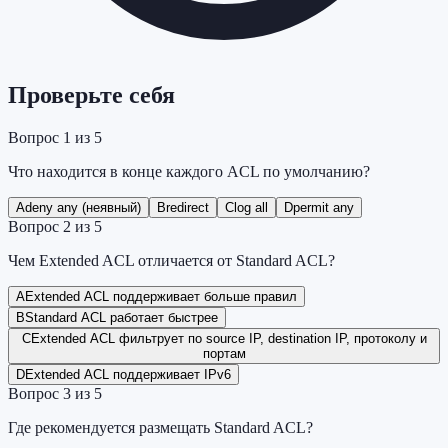
Проверьте себя
Вопрос
1
из
5
Что находится в конце каждого ACL по умолчанию?
A
deny any (неявный)
B
redirect
C
log all
D
permit any
Вопрос
2
из
5
Чем Extended ACL отличается от Standard ACL?
A
Extended ACL поддерживает больше правил
B
Standard ACL работает быстрее
C
Extended ACL фильтрует по source IP, destination IP, протоколу и
портам
D
Extended ACL поддерживает IPv6
Вопрос
3
из
5
Где рекомендуется размещать Standard ACL?