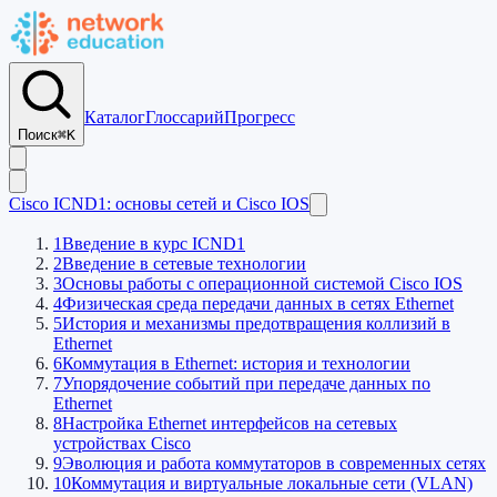
Каталог
Глоссарий
Прогресс
Поиск
⌘K
Cisco ICND1: основы сетей и Cisco IOS
1
Введение в курс ICND1
2
Введение в сетевые технологии
3
Основы работы с операционной системой Cisco IOS
4
Физическая среда передачи данных в сетях Ethernet
5
История и механизмы предотвращения коллизий в
Ethernet
6
Коммутация в Ethernet: история и технологии
7
Упорядочение событий при передаче данных по
Ethernet
8
Настройка Ethernet интерфейсов на сетевых
устройствах Cisco
9
Эволюция и работа коммутаторов в современных сетях
10
Коммутация и виртуальные локальные сети (VLAN)