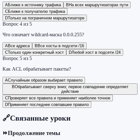
A
Ближе к источнику трафика
B
На всех маршрутизаторах пути
C
Ближе к получателю трафика
D
Только на пограничном маршрутизаторе
Вопрос
4
из
5
Что означает wildcard-маска 0.0.0.255?
A
Все адреса
B
Все хосты в подсети /16
C
Только один конкретный хост
D
Любой хост в подсети /24
Вопрос
5
из
5
Как ACL обрабатывает пакеты?
A
Случайным образом выбирает правило
B
Обрабатывает сверху вниз; первое совпадение определяет
действие
C
Проверяет все правила и применяет наиболее точное
D
Применяет последнее совпавшее правило
🔗
Связанные уроки
⏩
Продолжение темы