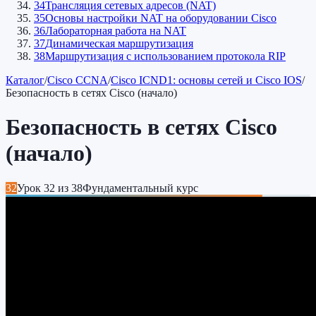
34
Трансляция сетевых адресов (NAT)
35
Основы настройки NAT на оборудовании Cisco
36
Лабораторная работа на NAT
37
Динамическая маршрутизация
38
Маршрутизация с использованием протокола RIP
Каталог
/
Cisco CCNA
/
Cisco ICND1: основы сетей и Cisco IOS
/
Безопасность в сетях Cisco (начало)
Безопасность в сетях Cisco
(начало)
32
Урок
32
из
38
Фундаментальный курс