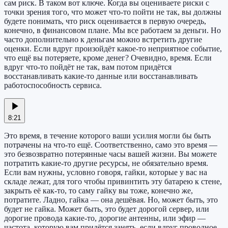
сам риск. В таком вот ключе. Когда вы оцениваете риски с
точки зрения того, что может что-то пойти не так, вы должны
будете понимать, что риск оценивается в первую очередь,
конечно, в финансовом плане. Мы все работаем за деньги. Но
часто дополнительно к деньгам можно встретить другие
оценки. Если вдруг произойдёт какое-то неприятное событие,
что ещё вы потеряете, кроме денег? Очевидно, время. Если
вдруг что-то пойдёт не так, вам потом придётся
восстанавливать какие-то данные или восстанавливать
работоспособность сервиса.
8:21
Это время, в течение которого ваши усилия могли бы быть
потрачены на что-то ещё. Соответственно, само это время —
это безвозвратно потерянные часы вашей жизни. Вы можете
потратить какие-то другие ресурсы, не обязательно время.
Если вам нужны, условно говоря, гайки, которые у вас на
складе лежат, для того чтобы привинтить эту батарею к стене,
закрыть её как-то, то саму гайку вы тоже, конечно же,
потратите. Ладно, гайка — она дешёвая. Но, может быть, это
будет не гайка. Может быть, это будет дорогой сервер, или
дорогие провода какие-то, дорогие антенны, или эфир —
частота, которую вам придётся занять, если вдруг проводное