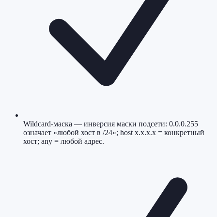
Wildcard-маска — инверсия маски подсети: 0.0.0.255
означает «любой хост в /24»; host x.x.x.x = конкретный
хост; any = любой адрес.