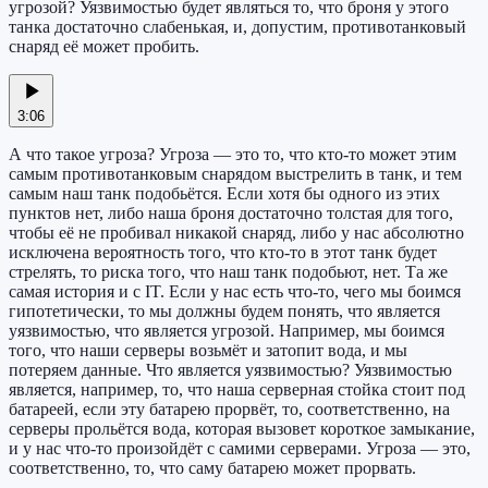
угрозой? Уязвимостью будет являться то, что броня у этого
танка достаточно слабенькая, и, допустим, противотанковый
снаряд её может пробить.
3:06
А что такое угроза? Угроза — это то, что кто-то может этим
самым противотанковым снарядом выстрелить в танк, и тем
самым наш танк подобьётся. Если хотя бы одного из этих
пунктов нет, либо наша броня достаточно толстая для того,
чтобы её не пробивал никакой снаряд, либо у нас абсолютно
исключена вероятность того, что кто-то в этот танк будет
стрелять, то риска того, что наш танк подобьют, нет. Та же
самая история и с IT. Если у нас есть что-то, чего мы боимся
гипотетически, то мы должны будем понять, что является
уязвимостью, что является угрозой. Например, мы боимся
того, что наши серверы возьмёт и затопит вода, и мы
потеряем данные. Что является уязвимостью? Уязвимостью
является, например, то, что наша серверная стойка стоит под
батареей, если эту батарею прорвёт, то, соответственно, на
серверы прольётся вода, которая вызовет короткое замыкание,
и у нас что-то произойдёт с самими серверами. Угроза — это,
соответственно, то, что саму батарею может прорвать.