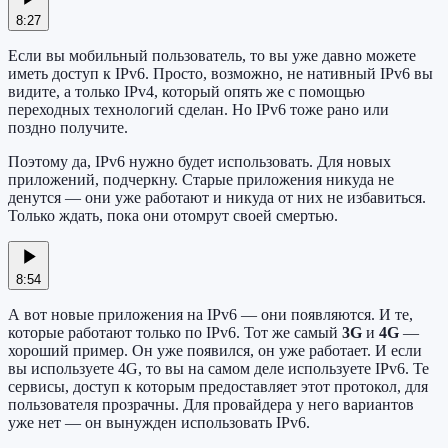
8:27
Если вы мобильный пользователь, то вы уже давно можете
иметь доступ к IPv6. Просто, возможно, не нативный IPv6 вы
видите, а только IPv4, который опять же с помощью
переходных технологий сделан. Но IPv6 тоже рано или
поздно получите.
Поэтому да, IPv6 нужно будет использовать. Для новых
приложений, подчеркну. Старые приложения никуда не
денутся — они уже работают и никуда от них не избавиться.
Только ждать, пока они отомрут своей смертью.
8:54
А вот новые приложения на IPv6 — они появляются. И те,
которые работают только по IPv6. Тот же самый
3G
и
4G
—
хороший пример. Он уже появился, он уже работает. И если
вы используете 4G, то вы на самом деле используете IPv6. Те
сервисы, доступ к которым предоставляет этот протокол, для
пользователя прозрачны. Для провайдера у него вариантов
уже нет — он вынужден использовать IPv6.