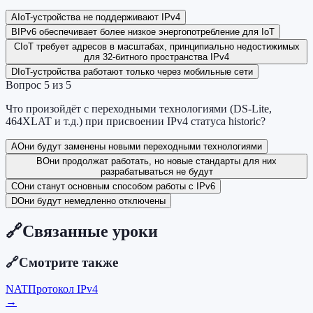
A
IoT-устройства не поддерживают IPv4
B
IPv6 обеспечивает более низкое энергопотребление для IoT
C
IoT требует адресов в масштабах, принципиально недостижимых
для 32-битного пространства IPv4
D
IoT-устройства работают только через мобильные сети
Вопрос
5
из
5
Что произойдёт с переходными технологиями (DS-Lite,
464XLAT и т.д.) при присвоении IPv4 статуса historic?
A
Они будут заменены новыми переходными технологиями
B
Они продолжат работать, но новые стандарты для них
разрабатываться не будут
C
Они станут основным способом работы с IPv6
D
Они будут немедленно отключены
🔗
Связанные уроки
🔗
Смотрите также
NAT
Протокол IPv4
→