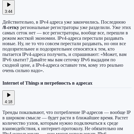
3:44
Действительно, в IPv4 адреса уже закончились. Последнюю
/8-сетку
региональные регистраторы уже разделили. Уже этих
самых сеток нет — все регистраторы, вообще все, перешли в
режим жесткой экономии. IPv4-адреса перестали раздавать
новые. Ну, не то что совсем перестали раздавать, но они все
подозрительнее и подозрительнее относятся к тем, кто
пытается IPv4-адреса получить, и спрашивают: «Может, вам
IPv6 хватит? Давайте мы вам сеточку IPv6 выдадим по
сходной цене, а IPv4-адреса оставьте тем, кому это реально
очень сильно надо».
Internet of Things и потребность в адресах
4:18
Тренды показывают, что потребление IP-адресов — вообще IP
в широком смысле — будет расти в ближайшее время. Растет
количество узлов, которым нужно подключаться к среде
взаимодействия, к интернет-протоколу. Не обязательно им
IPv4 использовать — они могут использовать IPv6.