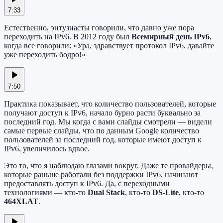
7:33
Естественно, энтузиасты говорили, что давно уже пора
переходить на IPv6. В 2012 году был
Всемирный день IPv6
,
когда все говорили: «Ура, здравствует протокол IPv6, давайте
уже переходить бодро!»
7:50
Практика показывает, что количество пользователей, которые
получают доступ к IPv6, начало бурно расти буквально за
последний год. Мы когда с вами слайды смотрели — видели
самые первые слайды, что по данным Google количество
пользователей за последний год, которые имеют доступ к
IPv6, увеличилось вдвое.
Это то, что я наблюдаю глазами вокруг. Даже те провайдеры,
которые раньше работали без поддержки IPv6, начинают
предоставлять доступ к IPv6. Да, с переходными
технологиями — кто-то
Dual Stack
, кто-то
DS-Lite
, кто-то
464XLAT
.