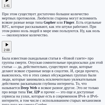
1:41
При этом существует достаточно большое количество
мертвых протоколов. Любители старины могут вспомнить
всякие разные вещи типа
Gopher
или
Finger
. Есть отдельные
RFC, которые рассказывают, как эти штуки работают. При
этом ровно ноль людей в мире ими пользуются. Ну, как ноль
— околонулевое количество.
2:00
Была известная скандальная статья в «Новой газете» про
группы смерти. Опуская сомнительные предпосылки для этой
статьи — да, действительно, существуют люди, которые
делают всякие странные вещи в соцсетях. И, среди прочего,
выяснилось, что в этих самых обсуждаемых группах были
люди, которые занимались исключительно увлекательным
действием: раскапывали глубины интернета. То, что
называется
Deep Web
и всякое разное другое. Это не только
про вещи типа
Tor
,
I2P
и прочее — это еще и доступные
сервисы на узлах, которые есть в современном IPv4- и IPv6-
интернете, в том числе с использованием старых механизмов
типа того же самого Gopher.