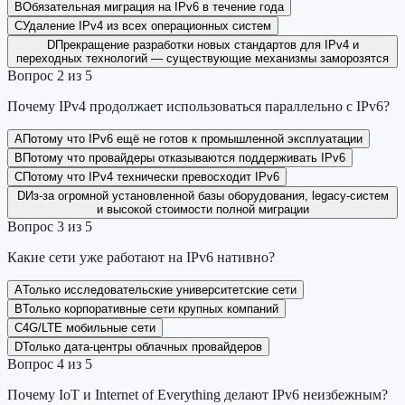
B
Обязательная миграция на IPv6 в течение года
C
Удаление IPv4 из всех операционных систем
D
Прекращение разработки новых стандартов для IPv4 и
переходных технологий — существующие механизмы заморозятся
Вопрос
2
из
5
Почему IPv4 продолжает использоваться параллельно с IPv6?
A
Потому что IPv6 ещё не готов к промышленной эксплуатации
B
Потому что провайдеры отказываются поддерживать IPv6
C
Потому что IPv4 технически превосходит IPv6
D
Из-за огромной установленной базы оборудования, legacy-систем
и высокой стоимости полной миграции
Вопрос
3
из
5
Какие сети уже работают на IPv6 нативно?
A
Только исследовательские университетские сети
B
Только корпоративные сети крупных компаний
C
4G/LTE мобильные сети
D
Только дата-центры облачных провайдеров
Вопрос
4
из
5
Почему IoT и Internet of Everything делают IPv6 неизбежным?