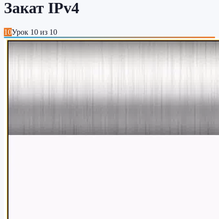
Закат IPv4
10
Урок
10
из
10