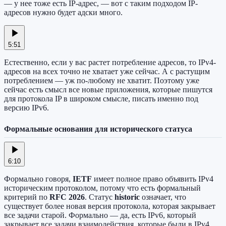
— у нее тоже есть IP-адрес, — вот с таким подходом IP-
адресов нужно будет адски много.
5:51
Естественно, если у вас растет потребление адресов, то IPv4-
адресов на всех точно не хватает уже сейчас. А с растущим
потреблением — уж по-любому не хватит. Поэтому уже
сейчас есть смысл все новые приложения, которые пишутся
для протокола IP в широком смысле, писать именно под
версию IPv6.
Формальные основания для исторического статуса
6:10
Формально говоря,
IETF
имеет полное право объявить IPv4
историческим протоколом, потому что есть формальный
критерий по
RFC 2026
. Статус
historic
означает, что
существует более новая версия протокола, которая закрывает
все задачи старой. Формально — да, есть IPv6, который
закрывает все задачи взаимодействия, которые были в IPv4.