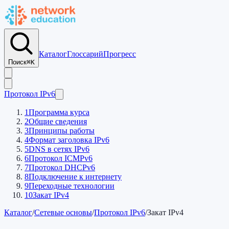
Каталог
Глоссарий
Прогресс
Поиск
⌘K
Протокол IPv6
1
Программа курса
2
Общие сведения
3
Принципы работы
4
Формат заголовка IPv6
5
DNS в сетях IPv6
6
Протокол ICMPv6
7
Протокол DHCPv6
8
Подключение к интернету
9
Переходные технологии
10
Закат IPv4
Каталог
/
Сетевые основы
/
Протокол IPv6
/
Закат IPv4