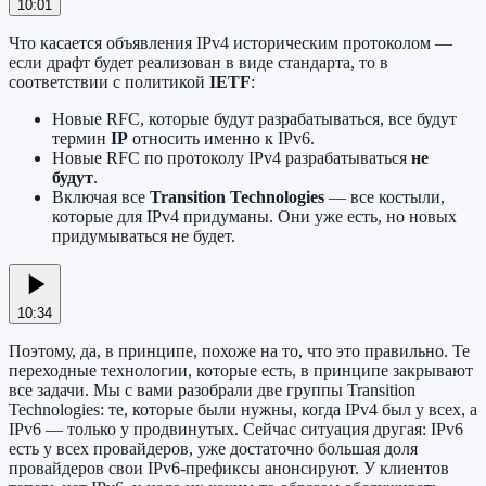
10:01
Что касается объявления IPv4 историческим протоколом —
если драфт будет реализован в виде стандарта, то в
соответствии с политикой
IETF
:
Новые RFC, которые будут разрабатываться, все будут
термин
IP
относить именно к IPv6.
Новые RFC по протоколу IPv4 разрабатываться
не
будут
.
Включая все
Transition Technologies
— все костыли,
которые для IPv4 придуманы. Они уже есть, но новых
придумываться не будет.
10:34
Поэтому, да, в принципе, похоже на то, что это правильно. Те
переходные технологии, которые есть, в принципе закрывают
все задачи. Мы с вами разобрали две группы Transition
Technologies: те, которые были нужны, когда IPv4 был у всех, а
IPv6 — только у продвинутых. Сейчас ситуация другая: IPv6
есть у всех провайдеров, уже достаточно большая доля
провайдеров свои IPv6-префиксы анонсируют. У клиентов