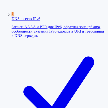
5
DNS в сетях IPv6
Записи AAAA и PTR для IPv6, обратная зона ip6.arpa,
особенности указания IPv6-адресов в URI и требования
к DNS-серверам.