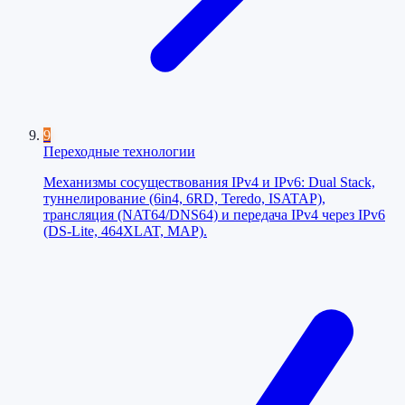
9
Переходные технологии
Механизмы сосуществования IPv4 и IPv6: Dual Stack,
туннелирование (6in4, 6RD, Teredo, ISATAP),
трансляция (NAT64/DNS64) и передача IPv4 через IPv6
(DS-Lite, 464XLAT, MAP).