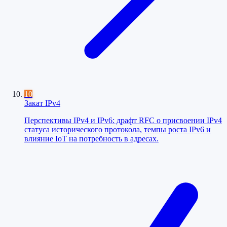
10
Закат IPv4
Перспективы IPv4 и IPv6: драфт RFC о присвоении IPv4
статуса исторического протокола, темпы роста IPv6 и
влияние IoT на потребность в адресах.