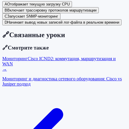
A
Отображает текущую загрузку CPU
B
Включает трассировку протоколов маршрутизации
C
Запускает SNMP-мониторинг
D
Начинает вывод новых записей лог-файла в реальном времени
🔗
Связанные уроки
🔗
Смотрите также
Мониторинг
Cisco ICND2: коммутация, маршрутизация и
WAN
→
Мониторинг и диагностика сетевого оборудования: Cisco vs
Juniper подход