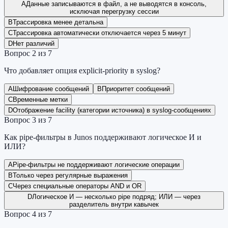
A
Данные записываются в файл, а не выводятся в консоль,
исключая перегрузку сессии
B
Трассировка менее детальна
C
Трассировка автоматически отключается через 5 минут
D
Нет различий
Вопрос
2
из
7
Что добавляет опция explicit-priority в syslog?
A
Шифрование сообщений
B
Приоритет сообщений
C
Временные метки
D
Отображение facility (категории источника) в syslog-сообщениях
Вопрос
3
из
7
Как pipe-фильтры в Junos поддерживают логическое И и
ИЛИ?
A
Pipe-фильтры не поддерживают логические операции
B
Только через регулярные выражения
C
Через специальные операторы AND и OR
D
Логическое И — несколько pipe подряд; ИЛИ — через
разделитель внутри кавычек
Вопрос
4
из
7