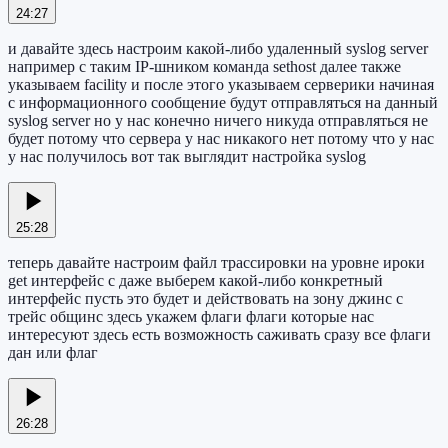
24:27
и давайте здесь настроим какой-либо удаленный syslog server
например с таким IP-шником команда sethost далее также
указываем facility и после этого указываем серверики начиная
с информационного сообщение будут отправляться на данный
syslog server но у нас конечно ничего никуда отправляться не
будет потому что сервера у нас никакого нет потому что у нас
у нас получилось вот так выглядит настройка syslog
25:28
теперь давайте настроим файл трассировки на уровне ироки
get интерфейс с даже выберем какой-либо конкретный
интерфейс пусть это будет и действовать на зону джинс с
трейс общинс здесь укажем флаги флаги которые нас
интересуют здесь есть возможность саживать сразу все флаги
дан или флаг
26:28