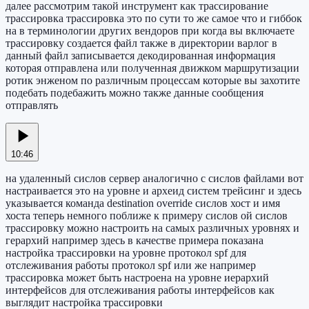
далее рассмотрим такой инструмент как трассирование
трассировка трассировка это по сути то же самое что и гиббок
на в терминологии других вендоров при когда вы включаете
трассировку создается файл также в директории варлог в
данный файл записывается декодированная информация
которая отправлена или полученная движком маршрутизации
ротик энженом по различным процессам которые вы захотите
подебать подебажить можно также данные сообщения
отправлять
10:46
на удаленный сислов сервер аналогично с сислов файлами вот
настраивается это на уровне и археид систем трейсинг и здесь
указывается команда destination override сислов хост и имя
хоста теперь немного поближе к примеру сислов ой сислов
трассировку можно настроить на самых различных уровнях и
герархий например здесь в качестве примера показана
настройка трассировки на уровне протокол spf для
отслеживания работы протокол spf или же например
трассировка может быть настроена на уровне иерархий
интерфейсов для отслеживания работы интерфейсов как
выглядит настройка трассировки