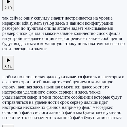
2:10
так сейчас одну секунду значит настраивается на уровне
иерархии edit system syslog здесь в данной конфигурации
разберем по пунктам опция archive задает максимальный
размер сисок файла и максимальное количество сисок файла
на устройстве далее опция юзер определяет какие сообщения
будут выдаваться в командную строку пользователя здесь юзер
стоит звездочка значит
3:14
любым пользователям далее указывается фасиль и категория и
с какого сэр и витей выводить сообщением в командную
строку начиная здесь начиная с мэгинси далее хост это
настройка удаленного сисок сервера и здесь также
указывается север и тени поселите сообщений которые будут
отправляться на удаленности срок сервер дальше идет
настройка нескольких файлов например файл месседжес
основной файл сислога данный файл мы будем здесь указано
и не и не это означает что в данный файл будут записываться