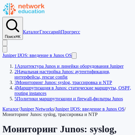
Каталог
Глоссарий
Прогресс
Поиск
⌘K
Juniper IJOS: введение в Junos OS
1
Архитектура Junos и линейки оборудования Juniper
2
Начальная настройка Junos: аутентификация,
интерфейсы, rescue config
3
Мониторинг Junos: syslog, трассировка и NTP
4
Маршрутизация в Junos: статические маршруты, OSPF,
routing instances
5
Политики маршрутизации и firewall-фильтры Junos
Каталог
/
Juniper Networks
/
Juniper IJOS: введение в Junos OS
/
Мониторинг Junos: syslog, трассировка и NTP
Мониторинг Junos: syslog,