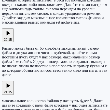
команды которые записывают в себя все команды которые
введены каким-либо пользователем. Давайте с вами настроим
еще какие-нибудь файлы. сислока перейдем на уровень
иерархии дитсистем сислок в конфигурационном режиме.
Давайте зададим максимальное количество сислок файлов и
максимальный размер команды set archive size.
20:15
Размер может быть от 65 килобайт максимальный размер
файла и до указанного числа с кубочкой. давайте с вами
поставим пусть будет у нас размера максимальный размер
файла 1 мегабайт. У джунниплера можно сокращать вывод и
не писать число полностью использовать например буквы м к
до которые обозначаются соответственно кило или мега. и так
далее.
21:15
максимальное количество файлов у нас пусть будет 5. Далее.
давайте создадим с вами файл который у нас будет записывать
изменения которые мы вносим в файл конфигурации. будет