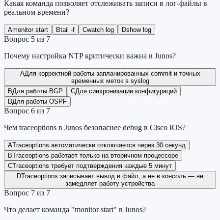
Какая команда позволяет отслеживать записи в лог-файлы в
реальном времени?
A
monitor start
B
tail -f
C
watch log
D
show log
Вопрос
5
из
7
Почему настройка NTP критически важна в Junos?
A
Для корректной работы запланированных commit и точных
временных меток в syslog
B
Для работы BGP
C
Для синхронизации конфигураций
D
Для работы OSPF
Вопрос
6
из
7
Чем traceoptions в Junos безопаснее debug в Cisco IOS?
A
Traceoptions автоматически отключается через 30 секунд
B
Traceoptions работает только на вторичном процессоре
C
Traceoptions требует подтверждения каждые 5 минут
D
Traceoptions записывает вывод в файл, а не в консоль — не
замедляет работу устройства
Вопрос
7
из
7
Что делает команда "monitor start" в Junos?