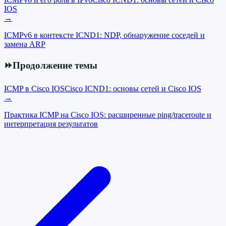
IOS
→
ICMPv6 в контексте ICND1: NDP, обнаружение соседей и
замена ARP
⏩
Продолжение темы
ICMP в Cisco IOS
Cisco ICND1: основы сетей и Cisco IOS
→
Практика ICMP на Cisco IOS: расширенные ping/traceroute и
интерпретация результатов