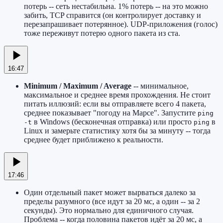
потерь -- сеть нестабильна. 1% потерь -- на это можно
забить, TCP справится (он контролирует доставку и
перезапрашивает потерянное). UDP-приложения (голос)
тоже переживут потерю одного пакета из ста.
16:47
Minimum / Maximum / Average
-- минимальное,
максимальное и среднее время прохождения. Не стоит
питать иллюзий: если вы отправляете всего 4 пакета,
среднее показывает "погоду на Марсе". Запустите
ping
в Windows (бесконечная отправка) или просто
в
-t
ping
Linux и замерьте статистику хотя бы за минуту -- тогда
среднее будет приближено к реальности.
17:46
Один отдельный пакет может вырваться далеко за
пределы разумного (все идут за 20 мс, а один -- за 2
секунды). Это нормально для единичного случая.
Проблема -- когда половина пакетов идёт за 20 мс, а