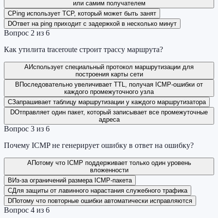
или самим получателем
C
Ping использует TCP, который может быть занят
D
Ответ на ping приходит с задержкой в несколько минут
Вопрос
2
из
6
Как утилита traceroute строит трассу маршрута?
A
Использует специальный протокол маршрутизации для
построения карты сети
B
Последовательно увеличивает TTL, получая ICMP-ошибки от
каждого промежуточного узла
C
Запрашивает таблицу маршрутизации у каждого маршрутизатора
D
Отправляет один пакет, который записывает все промежуточные
адреса
Вопрос
3
из
6
Почему ICMP не генерирует ошибку в ответ на ошибку?
A
Потому что ICMP поддерживает только один уровень
вложенности
B
Из-за ограничений размера ICMP-пакета
C
Для защиты от лавинного нарастания служебного трафика
D
Потому что повторные ошибки автоматически исправляются
Вопрос
4
из
6