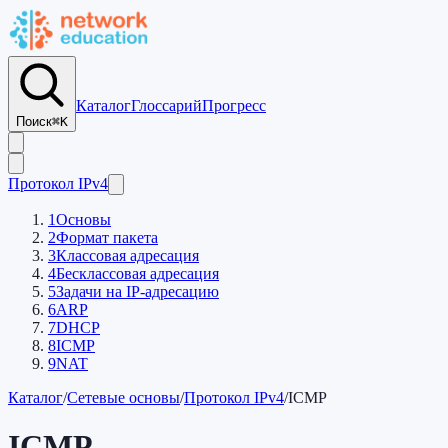
Каталог
Глоссарий
Прогресс
Поиск
⌘K
Протокол IPv4
1
Основы
2
Формат пакета
3
Классовая адресация
4
Бесклассовая адресация
5
Задачи на IP-адресацию
6
ARP
7
DHCP
8
ICMP
9
NAT
Каталог
/
Сетевые основы
/
Протокол IPv4
/
ICMP
ICMP