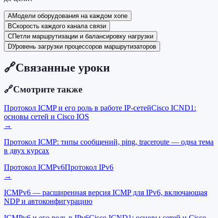
A
Модели оборудования на каждом хопе
B
Скорость каждого канала связи
C
Петли маршрутизации и балансировку нагрузки
D
Уровень загрузки процессоров маршрутизаторов
🔗
Связанные уроки
🔗
Смотрите также
Протокол ICMP и его роль в работе IP-сетей
Cisco ICND1:
основы сетей и Cisco IOS
→
Протокол ICMP: типы сообщений, ping, traceroute — одна тема
в двух курсах
Протокол ICMPv6
Протокол IPv6
→
ICMPv6 — расширенная версия ICMP для IPv6, включающая
NDP и автоконфигурацию
ICMPv6 и его роль в IPv6
Cisco ICND1: основы сетей и Cisco