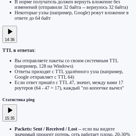
В норме получатель должен вернуть вложение без
изменений (отправили 32 байта -- вернулось 32 байта)
Некоторые узлы (например, Google) режут вложение в
ответе до 64 байт
14:36
TTL в ответах
:
Вы отправляете пакеты со своим системным TTL
(например, 128 на Windows)
Ответы приходят с TTL удалённого узла (например,
Google отправляет с TTL 64)
Если ответ пришёл с TTL 47, значит, между вами 17
роутеров (64 - 47 = 17), каждый "по копеечке вычел"
Статистика ping
15:35
Packets: Sent / Received / Lost
-- если вы видите
значимый процент потерь, сеть работает плохо. 20-30%