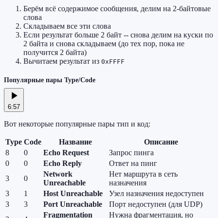
Берём всё содержимое сообщения, делим на 2-байтовые
слова
Складываем все эти слова
Если результат больше 2 байт -- снова делим на куски по
2 байта и снова складываем (до тех пор, пока не
получится 2 байта)
Вычитаем результат из
0xFFFF
Популярные пары Type/Code
6:57
Вот некоторые популярные пары тип и код:
Type
Code
Название
Описание
8
0
Echo Request
Запрос пинга
0
0
Echo Reply
Ответ на пинг
Network
Нет маршрута в сеть
3
0
Unreachable
назначения
3
1
Host Unreachable
Узел назначения недоступен
3
3
Port Unreachable
Порт недоступен (для UDP)
Fragmentation
Нужна фрагментация, но