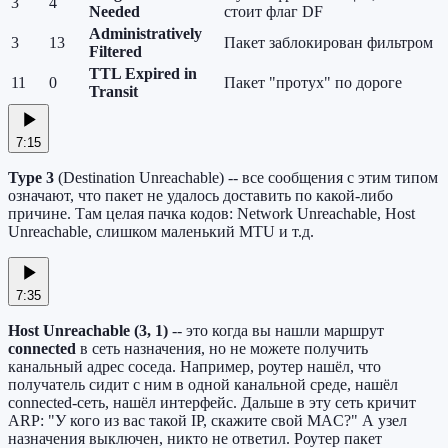
3
4
Needed
стоит флаг DF
Administratively
3
13
Пакет заблокирован фильтром
Filtered
TTL Expired in
11
0
Пакет "протух" по дороге
Transit
7:15
Type 3
(Destination Unreachable) -- все сообщения с этим типом
означают, что пакет не удалось доставить по какой-либо
причине. Там целая пачка кодов: Network Unreachable, Host
Unreachable, слишком маленький MTU и т.д.
7:35
Host Unreachable (3, 1)
-- это когда вы нашли маршрут
connected
в сеть назначения, но не можете получить
канальный адрес соседа. Например, роутер нашёл, что
получатель сидит с ним в одной канальной среде, нашёл
connected-сеть, нашёл интерфейс. Дальше в эту сеть кричит
ARP: "У кого из вас такой IP, скажите свой MAC?" А узел
назначения выключен, никто не ответил. Роутер пакет