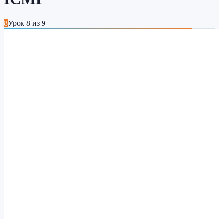
8
Урок
8
из
9