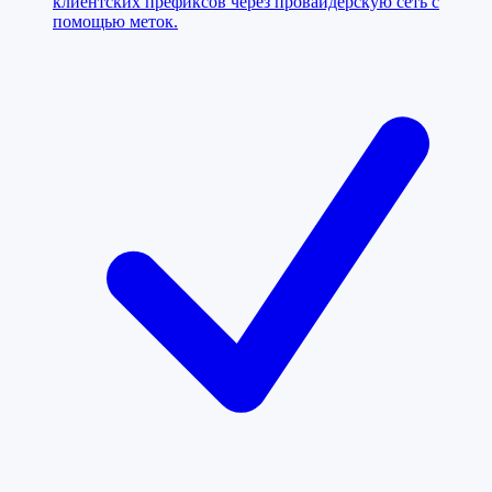
клиентских префиксов через провайдерскую сеть с
помощью меток.