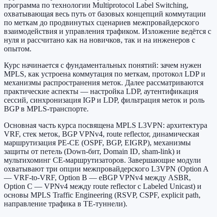
программа по технологии Multiprotocol Label Switching,
охватывающая весь путь от базовых концепций коммутации
по меткам до продвинутых сценариев межпровайдерского
взаимодействия и управления трафиком. Изложение ведётся с
нуля и рассчитано как на новичков, так и на инженеров с
опытом.
Курс начинается с фундаментальных понятий: зачем нужен
MPLS, как устроена коммутация по меткам, протокол LDP и
механизмы распространения меток. Далее рассматриваются
практические аспекты — настройка LDP, аутентификация
сессий, синхронизация IGP и LDP, фильтрация меток и роль
BGP в MPLS-транспорте.
Основная часть курса посвящена MPLS L3VPN: архитектура
VRF, стек меток, BGP VPNv4, route reflector, динамическая
маршрутизация PE-CE (OSPF, BGP, EIGRP), механизмы
защиты от петель (Down-бит, Domain ID, sham-link) и
мультихоминг CE-маршрутизаторов. Завершающие модули
охватывают три опции межпровайдерского L3VPN (Option A
— VRF-to-VRF, Option B — eBGP VPNv4 между ASBR,
Option C — VPNv4 между route reflector с Labeled Unicast) и
основы MPLS Traffic Engineering (RSVP, CSPF, explicit path,
направление трафика в TE-туннели).