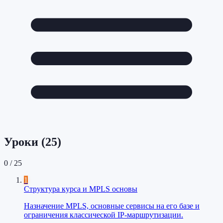
Уроки (
25
)
0
/
25
1
Структура курса и MPLS основы
Назначение MPLS, основные сервисы на его базе и
ограничения классической IP-маршрутизации.