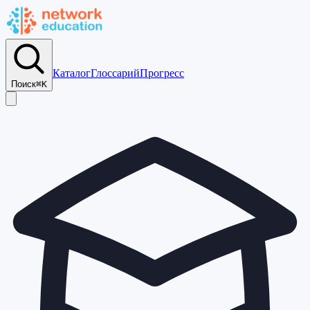
Каталог
Глоссарий
Прогресс
Поиск
⌘K